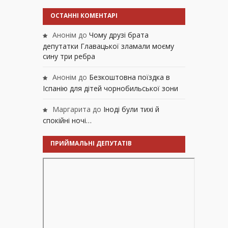
ОСТАННІ КОМЕНТАРІ
Анонім
до
Чому друзі брата
депутатки Главацької зламали моєму
сину три ребра
Анонім
до
Безкоштовна поїздка в
Іспанію для дітей чорнобильської зони
Маргарита
до
Іноді були тихі й
спокійні ночі…
ПРИЙМАЛЬНІ ДЕПУТАТІВ