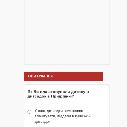
ОПИТУВАННЯ
Як Ви влаштовували дитину в
дитсадок в Приірпінні?
У наші дитсадки неможливо
влаштувати, віддали в київській
дитсадок