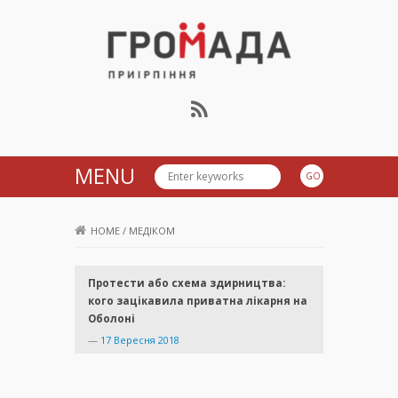
Громада Приірпіння
MENU
HOME
/
МЕДІКОМ
Протести або схема здирництва:
кого зацікавила приватна лікарня на
Оболоні
—
17 Вересня 2018