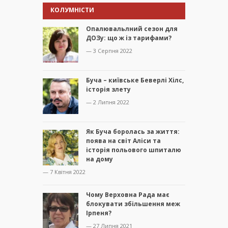
КОЛУМНІСТИ
Опалювальлний сезон для
ДОЗу: що ж із тарифами?
— 3 Серпня 2022
Буча – київське Беверлі Хілс,
історія злету
— 2 Липня 2022
Як Буча боролась за життя:
поява на світ Аліси та
історія польового шпиталю
на дому
— 7 Квітня 2022
Чому Верховна Рада має
блокувати збільшення меж
Ірпеня?
— 27 Липня 2021