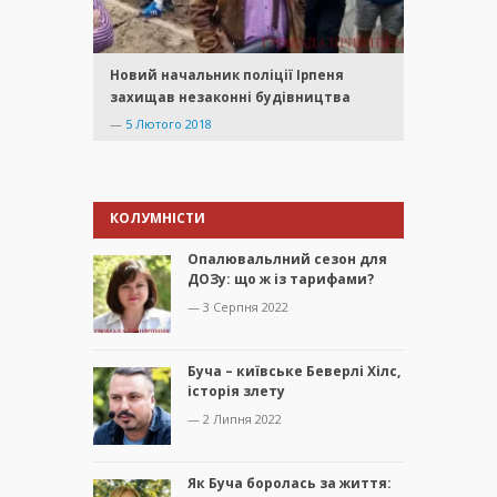
Новий начальник поліції Ірпеня
захищав незаконні будівництва
—
5 Лютого 2018
КОЛУМНІСТИ
Опалювальлний сезон для
ДОЗу: що ж із тарифами?
— 3 Серпня 2022
Буча – київське Беверлі Хілс,
історія злету
— 2 Липня 2022
Як Буча боролась за життя: