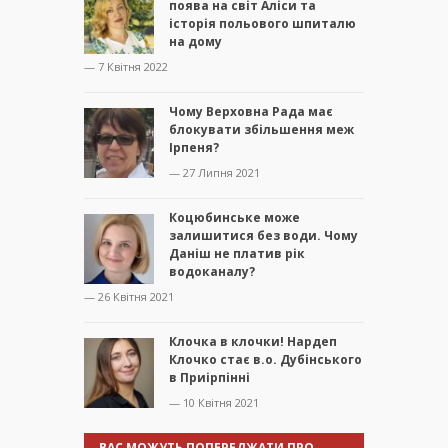
поява на світ Аліси та
історія польового шпиталю
на дому
— 7 Квітня 2022
Чому Верховна Рада має
блокувати збільшення меж
Ірпеня?
— 27 Липня 2021
Коцюбинське може
залишитися без води. Чому
Даніш не платив рік
водоканалу?
— 26 Квітня 2021
Клочка в клочки! Нардеп
Клочко стає в.о. Дубінського
в Приірпінні
— 10 Квітня 2021
ВАС МОЖУТЬ ПОПЕРЕДЖАТИ ПРО