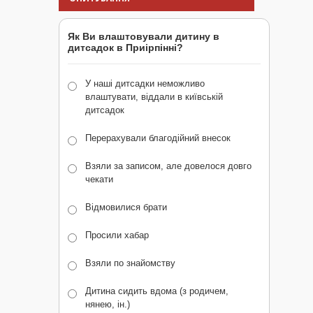
Як Ви влаштовували дитину в
дитсадок в Приірпінні?
У наші дитсадки неможливо
влаштувати, віддали в київській
дитсадок
Перерахували благодійний внесок
Взяли за записом, але довелося довго
чекати
Відмовилися брати
Просили хабар
Взяли по знайомству
Дитина сидить вдома (з родичем,
нянею, ін.)