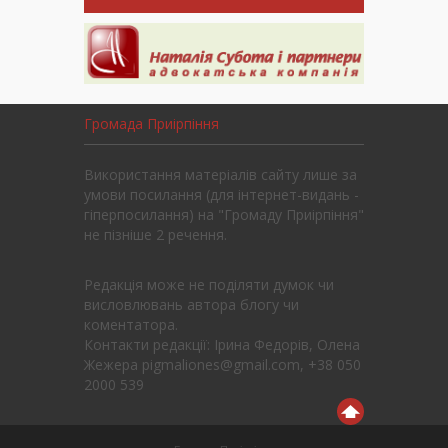
Громада Приірпіння
Використання матеріалів сайту лише за
умови посилання (для інтернет-видань -
гіперпосилання) на "Громаду Приірпіння"
не пізніше 2 речення.
Редакція може не поділяти думок чи
висловлювань автора блогу чи
коментатора.
Контакти редакції: Ірина Федорів, Олена
Жежера pigmaliones@gmail.com, +38 050
2000 539