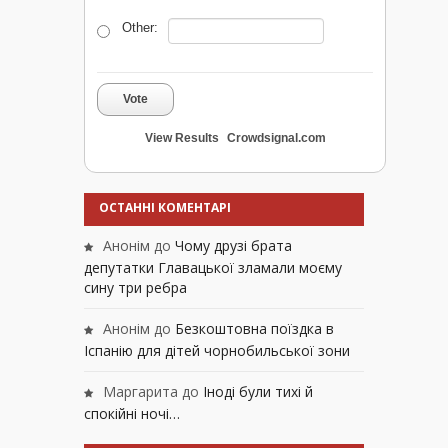
Other:
Vote
View Results
Crowdsignal.com
ОСТАННІ КОМЕНТАРІ
Анонім
до
Чому друзі брата
депутатки Главацької зламали моєму
сину три ребра
Анонім
до
Безкоштовна поїздка в
Іспанію для дітей чорнобильської зони
Маргарита
до
Іноді були тихі й
спокійні ночі…