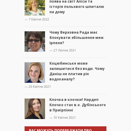
поява на світ Аліси та
історія польового шпиталю
на дому
— 7 Квітня 2022
Чому Верховна Рада має
блокувати збільшення меж
Ірпеня?
— 27 Липня 2021
Коцюбинське може
залишитися без води. Чому
Даніш не платив рік
водоканалу?
— 26 Квітня 2021
Клочка в клочки! Нардеп
Клочко стає в.о. Дубінського
в Приірпінні
— 10 Квітня 2021
ВАС МОЖУТЬ ПОПЕРЕДЖАТИ ПРО