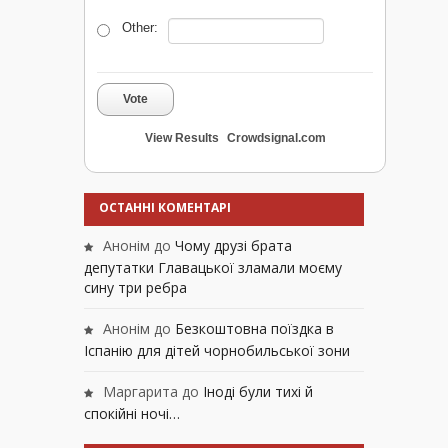
Other:
Vote
View Results
Crowdsignal.com
ОСТАННІ КОМЕНТАРІ
Анонім
до
Чому друзі брата
депутатки Главацької зламали моєму
сину три ребра
Анонім
до
Безкоштовна поїздка в
Іспанію для дітей чорнобильської зони
Маргарита
до
Іноді були тихі й
спокійні ночі…