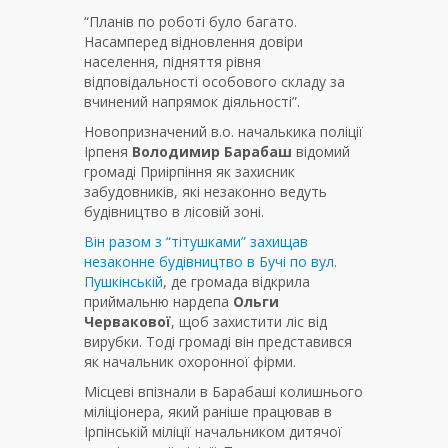
“Планів по роботі було багато.
Насамперед відновлення довіри
населення, підняття рівня
відповідальності особового складу за
вчинений напрямок діяльності”.
Новопризначений в.о. началькика поліції
Ірпеня
Володимир Барабаш
відомий
громаді Приірпіння як захисник
забудовників, які незаконно ведуть
будівництво в лісовій зоні.
Він разом з “тітушками” захищав
незаконне будівництво в Бучі по вул.
Пушкінській
, де громада відкрила
приймальню нардепа
Ольги
Червакової
, щоб захистити ліс від
вирубки. Тоді громаді він представився
як начальник охоронної фірми.
Місцеві впізнали в Барабаші колишнього
міліціонера, який раніше працював в
Ірпінській міліції начальником дитячої