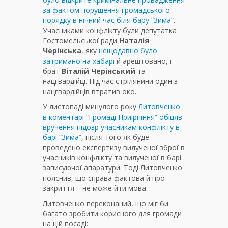
за фактом порушення громадського
порядку в нічний час біля бару “Зима
“.
Учасниками конфлікту були депутатка
Гостомельської ради
Наталія
Черінська
, яку
нещодавно було
затримано на хабарі
й арештовано, її
брат
Віталій Черінський
та
нацгвардійці. Під час стрілянини один з
нацгвардійців втратив око.
У листопаді минулого року
Литовченко
в коментарі “Громаді Приірпіння” обіцяв
вручення підозр учасникам конфлікту в
барі “Зима”
, після того як буде
проведено експертизу вилученої зброї в
учасників конфлікту та вилученої в барі
записуючої апаратури. Тоді Литовченко
пояснив, що справа фактова й про
закриття її не може йти мова.
Литовченко переконаний, що міг би
багато зробити корисного для громади
на цій посаді: