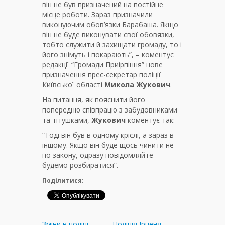
він не був призначений на постійне
місце роботи. Зараз призначили
виконуючим обов’язки Барабаша. Якщо
він не буде виконувати свої обовязки,
тобто служити й захищати громаду, то і
його знімуть і покарають”, – коментує
редакції “Громади Приірпіння” нове
призначення прес-секретар поліції
Київської області
Микола Жукович
.
На питання, як пояснити його
попередню співпрацю з забудовниками
та тітушками,
Жукович
коментує так:
“Тоді він був в одному кріслі, а зараз в
іншому. Якщо він буде щось чинити не
по закону, одразу повідомляйте –
будемо розбиратися”.
Поділитися:
Зміни в поліції
Поліція Ірпеня