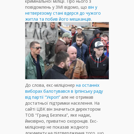
кримінальної міліції. Про нього з
повідомлень у ЗМІ відомо, що
він у
нетверезому стані вдерся до чужого
житла та побив його мешканців
.
До слова, екс-міліціонер
на останніх
виборах балотувався в Ірпінську раду
від партії “Укроп”
але не отримав
достатньої підтримки населення. На
сайті ЦВК він значиться директором
ТОВ “Гранд Безпека”, яке надає,
ймовірно, приватно охоронців. Екс-
міліціонер не показав жодного
документу на підтвердження того, що