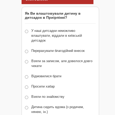
Як Ви влаштовували дитину в
дитсадок в Приірпінні?
У наші дитсадки неможливо
влаштувати, віддали в київській
дитсадок
Перерахували благодійний внесок
Взяли за записом, але довелося довго
чекати
Відмовилися брати
Просили хабар
Взяли по знайомству
Дитина сидить вдома (з родичем,
нянею, ін.)