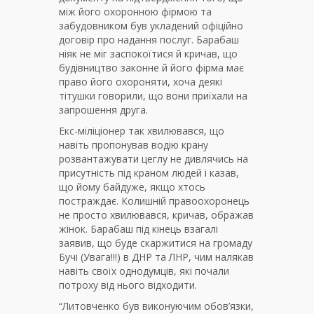
між його охоронною фірмою та
забудовником був укладений офіційно
договір про надання послуг. Барабаш
ніяк не міг заспокоїтися й кричав, що
будівництво законне й його фірма має
право його охороняти, хоча деякі
тітушки говорили, що вони приїхали на
запрошення друга.
Екс-міліціонер так хвилювався, що
навіть пропонував водію крану
розвантажувати цеглу не дивлячись на
присутність під краном людей і казав,
що йому байдуже, якщо хтось
постраждає. Колишній правоохоронець
не просто хвилювався, кричав, ображав
жінок. Барабаш під кінець взагалі
заявив, що буде скаржитися на громаду
Бучі (Увага!!!) в ДНР та ЛНР, чим налякав
навіть своїх однодумців, які почали
потроху від нього відходити.
“Литовченко був виконуючим обов’язки,