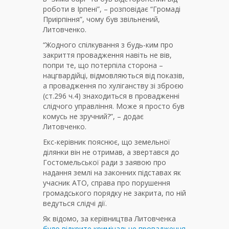
роботи в Ірпені”, – розповідає “Громаді
Приірпіння”, чому був звільнений,
Литовченко.
“Жодного спілкування з будь-ким про
закриття провадження навіть не вів,
попри те, що потерпіла сторона –
нацгвардійці, відмовляються від показів,
а провадження по хуліганству зі зброєю
(ст.296 ч.4) знаходиться в провадженні
слідчого управління. Може я просто був
комусь не зручний?”, – додає
Литовченко.
Екс-керівник пояснює, що земельної
ділянки він не отримав, а звертався до
Гостомельської ради з заявою про
надання землі на законних підставах як
учасник АТО, справа про порушення
громадського порядку не закрита, по ній
ведуться слідчі дії.
Як відомо, за керівництва Литовченка
було відкрите кримінальне провадження