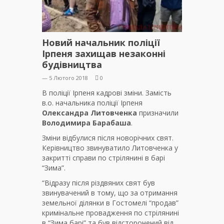
Новий начальник поліції
Ірпеня захищав незаконні
будівництва
— 5 Лютого 2018
0
В поліції Ірпеня кадрові зміни. Замість
в.о. начальника поліції Ірпеня
Олександра Литовченка
призначили
Володимира Барабаша
.
Зміни відбулися після новорічних свят.
Керівництво звинуватило Литовченка у
закритті справи по стрілянині в барі
“Зима”.
“Відразу після різдвяних свят був
звинувачений в тому, що за отримання
земельної ділянки в Гостомелі “продав”
кримінальне провадження по стрілянині
в “Зима барі” та був відсторонений від