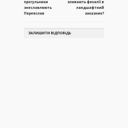
прогульники
зливають фекалії в
знеславлюють
ландшафтний
Переяслав
заказник?
ЗАЛИШИТИ ВІДПОВІДЬ