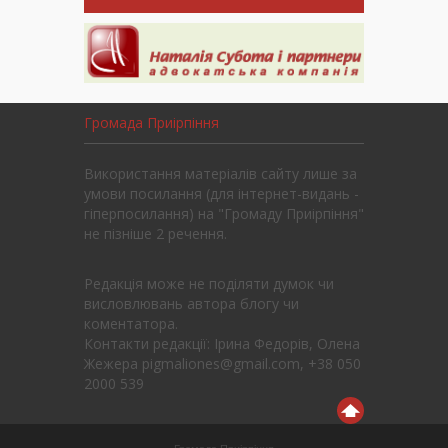
Громада Приірпіння
Використання матеріалів сайту лише за
умови посилання (для інтернет-видань -
гіперпосилання) на "Громаду Приірпіння"
не пізніше 2 речення.
Редакція може не поділяти думок чи
висловлювань автора блогу чи
коментатора.
Контакти редакції: Ірина Федорів, Олена
Жежера pigmaliones@gmail.com, +38 050
2000 539