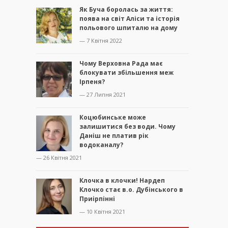
Як Буча боролась за життя:
поява на світ Аліси та історія
польового шпиталю на дому
— 7 Квітня 2022
Чому Верховна Рада має
блокувати збільшення меж
Ірпеня?
— 27 Липня 2021
Коцюбинське може
залишитися без води. Чому
Даніш не платив рік
водоканалу?
— 26 Квітня 2021
Клочка в клочки! Нардеп
Клочко стає в.о. Дубінського в
Приірпінні
— 10 Квітня 2021