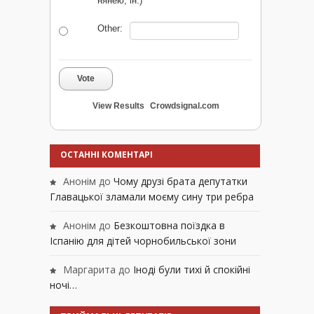
нянею, ін.)
Other:
Vote
View Results
Crowdsignal.com
ОСТАННІ КОМЕНТАРІ
Анонім
до
Чому друзі брата депутатки
Главацької зламали моєму сину три ребра
Анонім
до
Безкоштовна поїздка в
Іспанію для дітей чорнобильської зони
Маргарита
до
Іноді були тихі й спокійні
ночі…