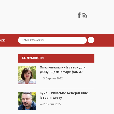
тежі
КОЛУМНІСТИ
Опалювальлний сезон для
ДОЗу: що ж із тарифами?
— 3 Серпня 2022
Буча – київське Беверлі Хілс,
історія злету
— 2 Липня 2022