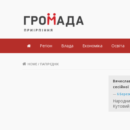
Громада Приірпіння
Регіон
Влада
Економіка
Освіта
HOME
/
ПАПІРЄДНІК
Вячеслав
сесійної
—
6 Берез
Народни
Кутовий 