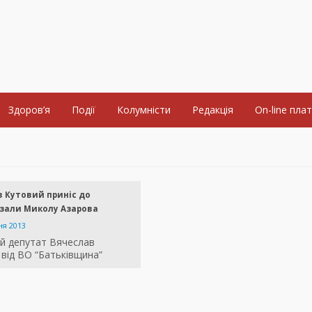
Здоров’я
Події
Колумністи
Редакція
On-line пла
 Кутовий приніс до
 зали Миколу Азарова
ня 2013
й депутат Вячеслав
від ВО “Батьківщина”