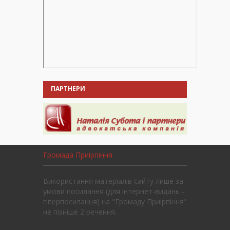
ПАРТНЕРИ
Громада Приірпіння
Використання матеріалів сайту лише за
умови посилання (для інтернет-видань -
гіперпосилання) на "Громаду Приірпіння"
не пізніше 2 речення.