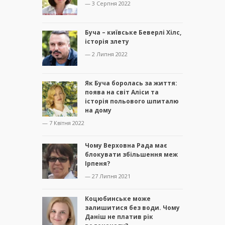
— 3 Серпня 2022
Буча – київське Беверлі Хілс,
історія злету
— 2 Липня 2022
Як Буча боролась за життя:
поява на світ Аліси та
історія польового шпиталю
на дому
— 7 Квітня 2022
Чому Верховна Рада має
блокувати збільшення меж
Ірпеня?
— 27 Липня 2021
Коцюбинське може
залишитися без води. Чому
Даніш не платив рік