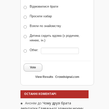
Відмовилися брати
Просили хабар
Взяли по знайомству
Дитина сидить вдома (з родичем,
нянею, ін.)
Other:
Vote
View Results
Crowdsignal.com
ОСТАННІ КОМЕНТАРІ
Анонім
до
Чому друзі брата
депутатки Главацької зламали моєму