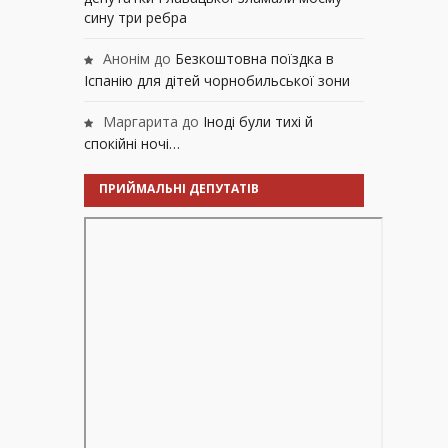
сину три ребра
Анонім
до
Безкоштовна поїздка в
Іспанію для дітей чорнобильської зони
Маргарита
до
Іноді були тихі й
спокійні ночі…
ПРИЙМАЛЬНІ ДЕПУТАТІВ