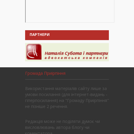
ПАРТНЕРИ
Громада Приірпіння
Використання матеріалів сайту лише за
умови посилання (для інтернет-видань -
гіперпосилання) на "Громаду Приірпіння"
не пізніше 2 речення.
Редакція може не поділяти думок чи
висловлювань автора блогу чи
коментатора.