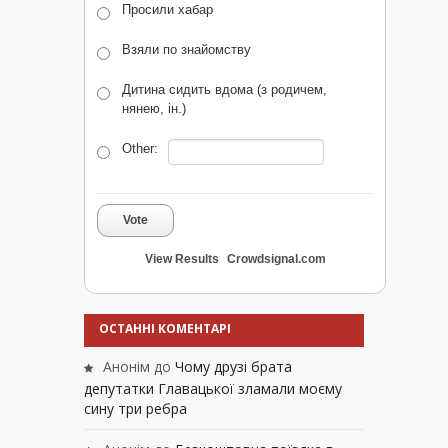
Просили хабар
Взяли по знайомству
Дитина сидить вдома (з родичем,
нянею, ін.)
Other:
Vote
View Results
Crowdsignal.com
ОСТАННІ КОМЕНТАРІ
Анонім
до
Чому друзі брата
депутатки Главацької зламали моєму
сину три ребра