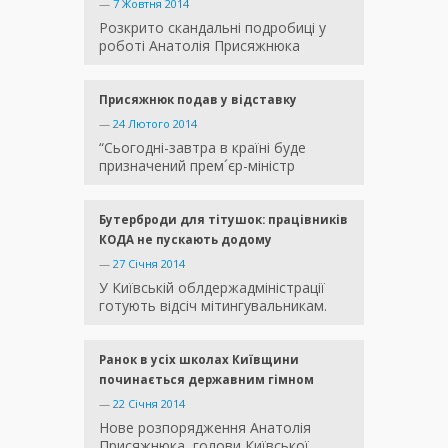
—
7 Жовтня 2014
Розкрито скандальні подробиці у
роботі Анатолія Присяжнюка
Присяжнюк подав у відставку
—
24 Лютого 2014
“Сьогодні-завтра в країні буде
призначений прем´єр-міністр
Бутерброди для тітушок: працівників
КОДА не пускають додому
—
27 Січня 2014
У Київській облдержадміністрації
готують відсіч мітингувальникам.
Ранок в усіх школах Київщини
починається державним гімном
—
22 Січня 2014
Нове розпорядження Анатолія
Присяжнюка, голови Київської