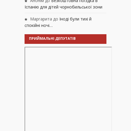
Анонім
до
Безкоштовна поїздка в
Іспанію для дітей чорнобильської зони
Маргарита
до
Іноді були тихі й
спокійні ночі…
ПРИЙМАЛЬНІ ДЕПУТАТІВ