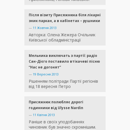
Після візиту Присяжнюка біля лікарні
зник паркан, а в кабінетах – рушники
—
11 Жовтня 2013
Авторка: Олена Жежера Очільник
Київської обладміністрації
Мельника виключать з партії: радіо
Сан-Дієго поставило втікачеві пісню
“Нас не догонят”
—
19 Вересня 2013
Рішенням політради Партії регіонів
від 18 вересня Петро
Присяжнюк полюбляє дорогі
годинники від Ulysse Nardin
—
11 Квітня 2013
Раніше в своїх уподобаннях
чиновник був значно скромнішим.