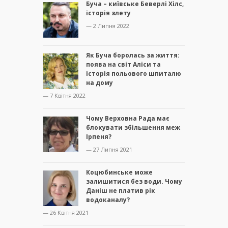
Буча – київське Беверлі Хілс,
історія злету
— 2 Липня 2022
Як Буча боролась за життя:
поява на світ Аліси та
історія польового шпиталю
на дому
— 7 Квітня 2022
Чому Верховна Рада має
блокувати збільшення меж
Ірпеня?
— 27 Липня 2021
Коцюбинське може
залишитися без води. Чому
Даніш не платив рік
водоканалу?
— 26 Квітня 2021