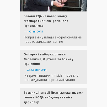
Голови РДА на новорічному
“корпоративі” екс-регіонала
Присяжнюка
—
1 Січня 2015
Попри зміну влади екс-регіонали не
просто залишаються не
Олігархи і виборах: ставки
Льовочкіна, Фірташа та Бойка у
Приірпінні
—
23 Жовтня 2014
Інтернет-видання Insider провело
розслідування і проаналізувало
Таємниці імперії Присяжнюка: як екс-
голова КОДА вибудовував вісь
дерибану