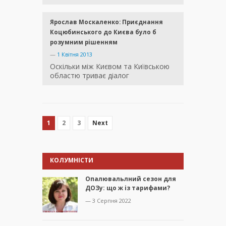
Ярослав Москаленко: Приєднання
Коцюбинського до Києва було б
розумним рішенням
—
1 Квітня 2013
Оскільки між Києвом та Київською
областю триває діалог
1
2
3
Next
КОЛУМНІСТИ
Опалювальлний сезон для
ДОЗу: що ж із тарифами?
— 3 Серпня 2022