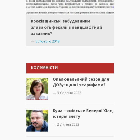
Крюківщинські забудовники
зливають фекалії в ландшафтний
заказник?
—
5 Лютого 2018
КОЛУМНІСТИ
Опалювальлний сезон для
ДОЗу: що ж із тарифами?
— 3 Серпня 2022
Буча – київське Беверлі Хілс,
історія злету
— 2 Липня 2022