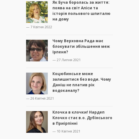
Як Буча боролась за життя:
поява на світ Аліси та
історія польового шпиталю
на дому
— 7 Квітня 2022
Чому Верховна Рада має
блокувати збільшення меж
Ірпеня?
— 27 Липня 2021
Коцюбинське може
залишитися без води. Чому
Даніш не платив рік
водоканалу?
— 26 Квітня 2021
Клочка в клочки! Нардеп
Клочко стає в.о. Дубінського
в Приірпінні
— 10 Квітня 2021