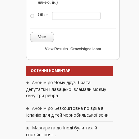
нянею, ін.)
Other:
Vote
View Results
Crowdsignal.com
ОСТАННІ КОМЕНТАРІ
Анонім
до
Чому друзі брата
депутатки Главацької зламали моєму
сину три ребра
Анонім
до
Безкоштовна поїздка в
Іспанію для дітей чорнобильської зони
Маргарита
до
Іноді були тихі й
спокійні ночі…