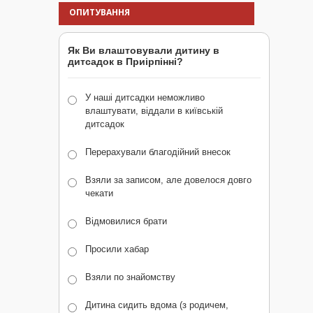
ОПИТУВАННЯ
Як Ви влаштовували дитину в
дитсадок в Приірпінні?
У наші дитсадки неможливо
влаштувати, віддали в київській
дитсадок
Перерахували благодійний внесок
Взяли за записом, але довелося довго
чекати
Відмовилися брати
Просили хабар
Взяли по знайомству
Дитина сидить вдома (з родичем,