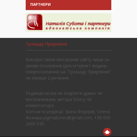
ПАРТНЕРИ
Громада Приірпіння
Використання матеріалів сайту лише за
умови посилання (для інтернет-видань -
гіперпосилання) на "Громаду Приірпіння"
не пізніше 2 речення.
Редакція може не поділяти думок чи
висловлювань автора блогу чи
коментатора.
Контакти редакції: Ірина Федорів, Олена
Жежера pigmaliones@gmail.com, +38 050
2000 539