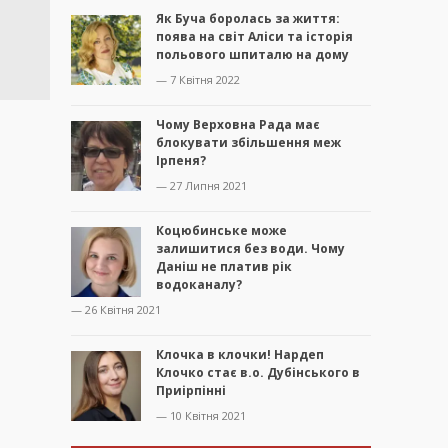
Як Буча боролась за життя:
поява на світ Аліси та історія
польового шпиталю на дому
— 7 Квітня 2022
Чому Верховна Рада має
блокувати збільшення меж
Ірпеня?
— 27 Липня 2021
Коцюбинське може
залишитися без води. Чому
Даніш не платив рік
водоканалу?
— 26 Квітня 2021
Клочка в клочки! Нардеп
Клочко стає в.о. Дубінського в
Приірпінні
— 10 Квітня 2021