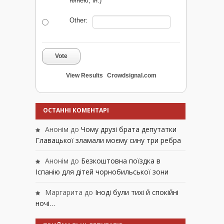
нянею, ін.)
Other:
Vote
View Results
Crowdsignal.com
ОСТАННІ КОМЕНТАРІ
Анонім
до
Чому друзі брата депутатки
Главацької зламали моєму сину три ребра
Анонім
до
Безкоштовна поїздка в
Іспанію для дітей чорнобильської зони
Маргарита
до
Іноді були тихі й спокійні
ночі…