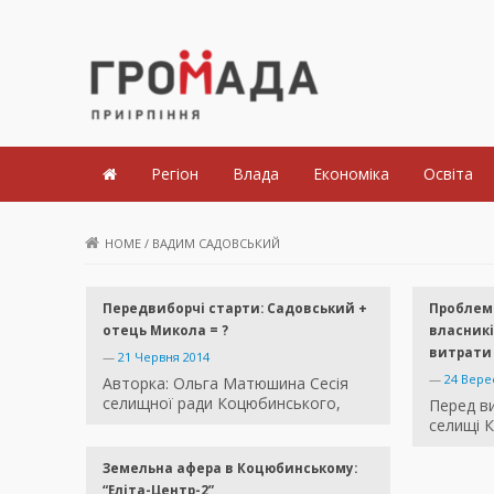
Громада Приірпіння
Регіон
Влада
Економіка
Освіта
HOME
/
ВАДИМ САДОВСЬКИЙ
Передвиборчі старти: Садовський +
Проблемн
отець Микола = ?
власникі
витрати
—
21 Червня 2014
—
24 Вере
Авторка: Ольга Матюшина Сесія
селищної ради Коцюбинського,
Перед в
селищі 
Земельна афера в Коцюбинському:
“Еліта-Центр-2”