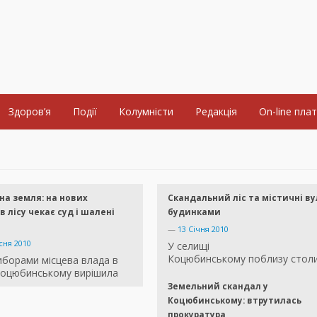
Здоров’я
Події
Колумністи
Редакція
On-line пла
а земля: на нових
Скандальний ліс та містичні ву
в лісу чекає суд і шалені
будинками
—
13 Січня 2010
сня 2010
У селищі
Коцюбинському поблизу столиц
иборами місцева влада в
Коцюбинському вирішила
Земельний скандал у
Коцюбинському: втрутилась
прокуратура