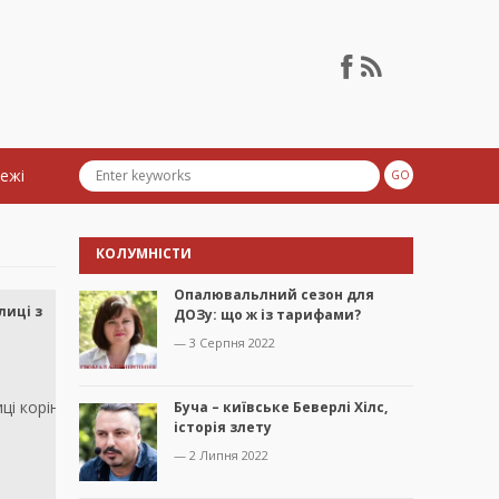
тежі
КОЛУМНІСТИ
Опалювальлний сезон для
лиці з
ДОЗу: що ж із тарифами?
— 3 Серпня 2022
і корінні жителі
Буча – київське Беверлі Хілс,
історія злету
— 2 Липня 2022