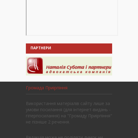
ПАРТНЕРИ
Громада Приірпіння
Використання матеріалів сайту лише за
умови посилання (для інтернет-видань -
гіперпосилання) на "Громаду Приірпіння"
не пізніше 2 речення.
Редакція може не поділяти думок чи