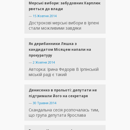
Мерські вибори: забудовник Карплюк
рветься до влади
—
15 Жовтня 2014
Дострокові мерські вибори в Ірпені
стали можливими завдяки
Як дерибанники Ляшка з
кандидатом Місяцем напали на
прокуратуру
—
2 Жовтня 2014
Авторка: Ірина Федорів В Ірпінській
міській раді є такий
Денисенко в прольоті: депутати не
підтримали його на секретаря
—
30 Травня 2014
Скандальна сесія розпочалась тим,
що група депутата Ярослава