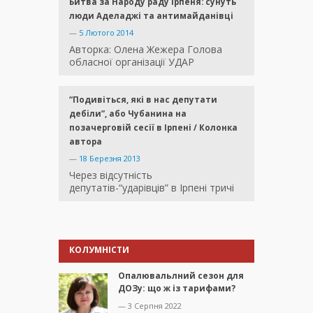
Битва за Народу раду Ірпеня: сунуть
люди Аделаджі та антимайданівці
—
5 Лютого 2014
Авторка: Олена Жежера Голова
обласної організації УДАР
“Подивіться, які в нас депутати
дебіли”, або Чубанина на
позачерговій сесії в Ірпені / Колонка
автора
—
18 Березня 2013
Через відсутність
депутатів-“ударівців” в Ірпені тричі
КОЛУМНІСТИ
Опалювальлний сезон для
ДОЗу: що ж із тарифами?
— 3 Серпня 2022