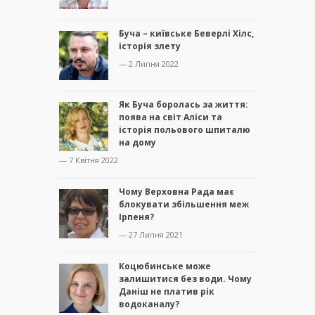
Буча – київське Беверлі Хілс,
історія злету
— 2 Липня 2022
Як Буча боролась за життя:
поява на світ Аліси та
історія польового шпиталю
на дому
— 7 Квітня 2022
Чому Верховна Рада має
блокувати збільшення меж
Ірпеня?
— 27 Липня 2021
Коцюбинське може
залишитися без води. Чому
Даніш не платив рік
водоканалу?