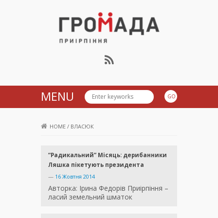
Громада Приірпіння
MENU
HOME
/
ВЛАСЮК
“Радикальний” Місяць: дерибанники
Ляшка пікетують президента
—
16 Жовтня 2014
Авторка: Ірина Федорів Приірпіння –
ласий земельний шматок