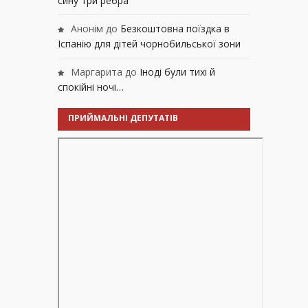
сину три ребра
Анонім
до
Безкоштовна поїздка в
Іспанію для дітей чорнобильської зони
Маргарита
до
Іноді були тихі й
спокійні ночі…
ПРИЙМАЛЬНІ ДЕПУТАТІВ