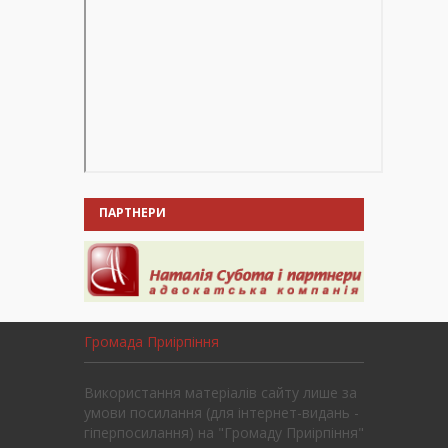
ПАРТНЕРИ
Громада Приірпіння
Використання матеріалів сайту лише за
умови посилання (для інтернет-видань -
гіперпосилання) на "Громаду Приірпіння"