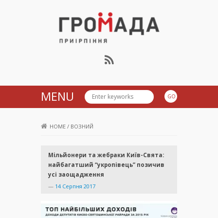
Громада Приірпіння
MENU
HOME
/
ВОЗНИЙ
Мільйонери та жебраки Київ-Свята:
найбагатший “укропівець” позичив
усі заощадження
—
14 Серпня 2017