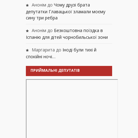
Анонім
до
Чому друзі брата
депутатки Главацької зламали моєму
сину три ребра
Анонім
до
Безкоштовна поїздка в
Іспанію для дітей чорнобильської зони
Маргарита
до
Іноді були тихі й
спокійні ночі…
ПРИЙМАЛЬНІ ДЕПУТАТІВ