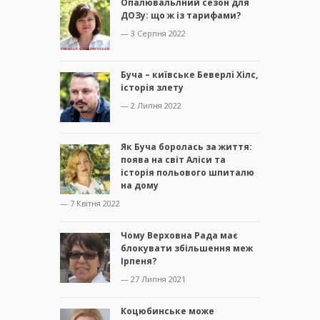
Опалювальлний сезон для
ДОЗу: що ж із тарифами?
— 3 Серпня 2022
Буча – київське Беверлі Хілс,
історія злету
— 2 Липня 2022
Як Буча боролась за життя:
поява на світ Аліси та
історія польового шпиталю
на дому
— 7 Квітня 2022
Чому Верховна Рада має
блокувати збільшення меж
Ірпеня?
— 27 Липня 2021
Коцюбинське може