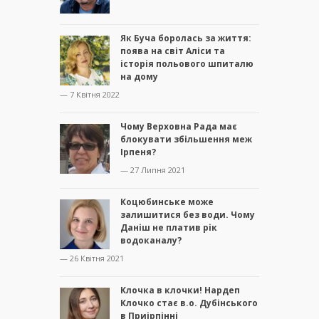
Як Буча боролась за життя:
поява на світ Аліси та
історія польового шпиталю
на дому
— 7 Квітня 2022
Чому Верховна Рада має
блокувати збільшення меж
Ірпеня?
— 27 Липня 2021
Коцюбинське може
залишитися без води. Чому
Даніш не платив рік
водоканалу?
— 26 Квітня 2021
Клочка в клочки! Нардеп
Клочко стає в.о. Дубінського
в Приірпінні