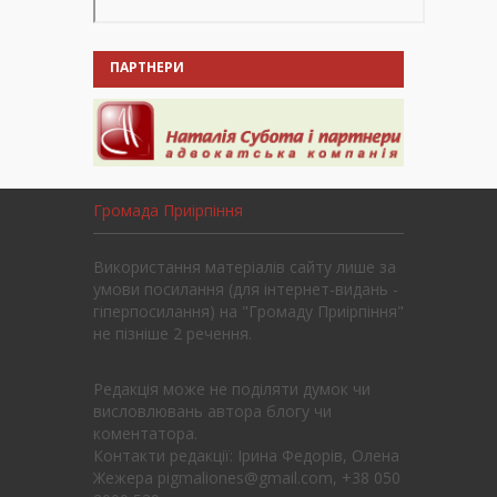
ПАРТНЕРИ
Громада Приірпіння
Використання матеріалів сайту лише за
умови посилання (для інтернет-видань -
гіперпосилання) на "Громаду Приірпіння"
не пізніше 2 речення.
Редакція може не поділяти думок чи
висловлювань автора блогу чи
коментатора.
Контакти редакції: Ірина Федорів, Олена
Жежера pigmaliones@gmail.com, +38 050