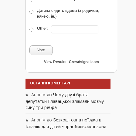
Дитина сидить вдома (з родичем,
нянею, ін.)
Other:
Vote
View Results
Crowdsignal.com
ОСТАННІ КОМЕНТАРІ
Анонім
до
Чому друзі брата
депутатки Главацької зламали моєму
сину три ребра
Анонім
до
Безкоштовна поїздка в
Іспанію для дітей чорнобильської зони