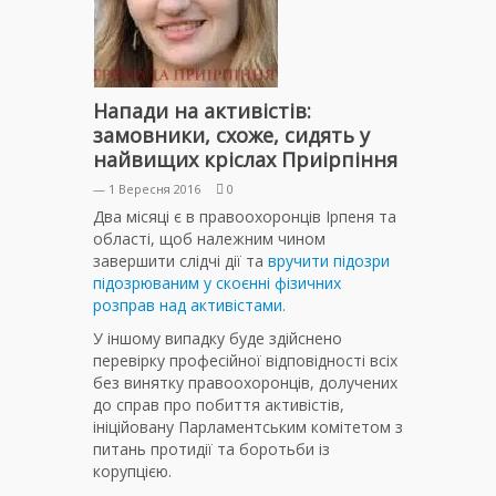
Напади на активістів:
замовники, схоже, сидять у
найвищих кріслах Приірпіння
— 1 Вересня 2016
0
Два місяці є в правоохоронців Ірпеня та
області, щоб належним чином
завершити слідчі дії та
вручити підозри
підозрюваним у скоєнні фізичних
розправ над активістами.
У іншому випадку буде здійснено
перевірку професійної відповідності всіх
без винятку правоохоронців, долучених
до справ про побиття активістів,
ініційовану Парламентським комітетом з
питань протидії та боротьби із
корупцією.