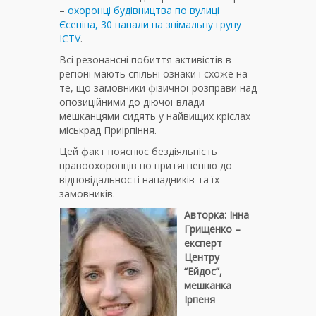
–
охоронці будівництва по вулиці
Єсеніна, 30 напали на знімальну групу
ICTV
.
Всі резонансні побиття активістів в
регіоні мають спільні ознаки і схоже на
те, що замовники фізичної розправи над
опозиційними до діючої влади
мешканцями сидять у найвищих кріслах
міськрад Приірпіння.
Цей факт пояснює бездіяльність
правоохоронців по притягненню до
відповідальності нападників та їх
замовників.
Авторка: Інна
Грищенко –
експерт
Центру
“Ейдос”,
мешканка
Ірпеня