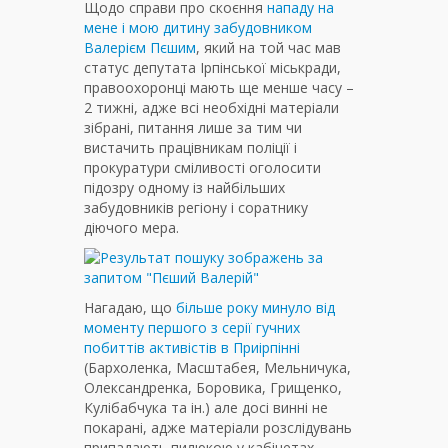
Щодо справи про скоєння
нападу на
мене і мою дитину забудовником
Валерієм Пєшим
, який на той час мав
статус депутата Ірпінської міськради,
правоохоронці мають ще менше часу –
2 тижні, адже всі необхідні матеріали
зібрані, питання лише за тим чи
вистачить працівникам поліції і
прокуратури сміливості оголосити
підозру одному із найбільших
забудовників регіону і соратнику
діючого мера.
Нагадаю, що
більше року минуло від
моменту першого з серії гучних
побиттів активістів в Приірпінні
(Бархоленка, Масштабея, Мельничука,
Олександренка, Боровика, Грищенко,
Кулібабчука та ін.) але досі винні не
покарані, адже матеріали розслідувань
припадають пилюкою у кабінетах