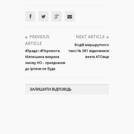
PREVIOUS
NEXT ARTICLE
ARTICLE
Водій маршрутного
#Зрада і #Перемога:
таксі № 381 відмовився
Матюшина викрила
везти АТОвця
змову НО - приєднання
до Ірпеня не буде
ЗАЛИШИТИ ВІДПОВІДЬ