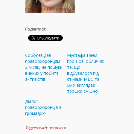
Поділитися:
Соболєв дав
Мустафа Наєм
правоохоронцям
про Нові обличчя:
2 місяці на пошуки
те, що
винних у побитті
відбувалося під
активістів
стінами МВС та
ВРУ виглядає
трошки смішно
Діалог
правоохоронців з
громадою
Tagged with:
активісти