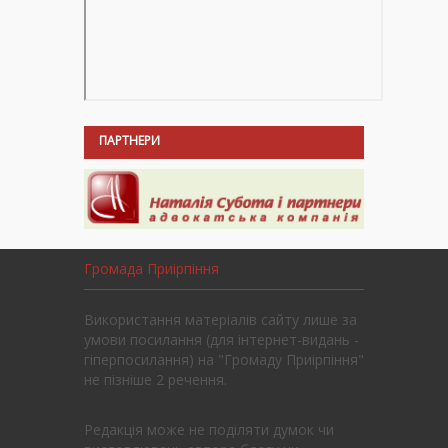
ПАРТНЕРИ
Громада Приірпіння
Використання матеріалів сайту лише за
умови посилання (для інтернет-видань -
гіперпосилання) на "Громаду Приірпіння"
не пізніше 2 речення.
Редакція може не поділяти думок чи