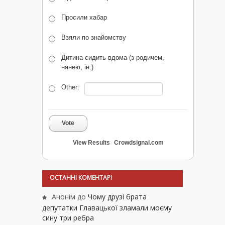
Просили хабар
Взяли по знайомству
Дитина сидить вдома (з родичем,
нянею, ін.)
Other:
Vote
View Results
Crowdsignal.com
ОСТАННІ КОМЕНТАРІ
Анонім
до
Чому друзі брата
депутатки Главацької зламали моєму
сину три ребра