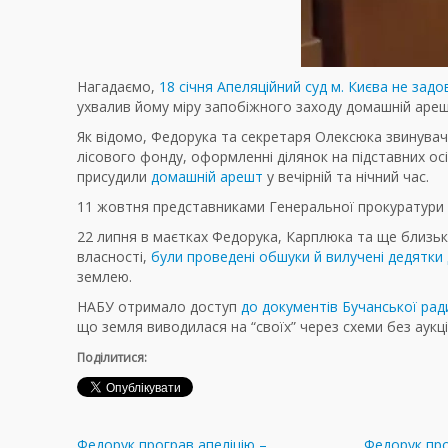
Нагадаємо,
18 січня Апеляційний суд м. Києва не зад
ухвалив йому міру запобіжного заходу домашній арешт 
Як відомо, Федорука та секретаря Олексюка звинувач
лісового фонду, оформленні ділянок на підставних о
присудили
домашній арешт
у вечірній та нічний час.
11 жовтня представниками Генеральної прокуратури
22 липня в маєтках Федорука, Карплюка та ще близько
власності,
були проведені обшуки й вилучені дедятки
землею.
НАБУ отримало доступ
до документів Бучанської рад
що земля виводилася на “своїх” через схеми без аукці
Поділитися:
Федорук програв апеліцію –
Федорук про