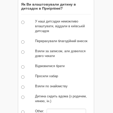
Як Ви влаштовували дитину в
дитсадок в Приірпінні?
У наші дитсадки неможливо
влаштувати, віддали в київській
дитсадок
Перерахували благодійний внесок
Взяли за записом, але довелося
довго чекати
Відмовилися брати
Просили хабар
Взяли по знайомству
Дитина сидить вдома (з родичем,
нянею, ін.)
Other: