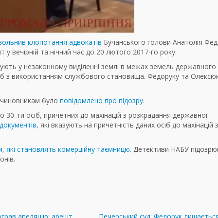
овольнив клопотання адвокатів
Бучанського голови Анатолія Фед
у вечірній та нічний час до 20 лютого 2017-го року.
ують у незаконному виділенні землі в межах земель державного
сіб з використанням службового становища. Федоруку та Олексю
 чиновникам було
повідомлено про підозру
.
 30-ти осіб, причетних до махінацій з розкрадання державної
 документів
, які вказують на причетність даних осіб до махінацій 
и, які становлять комерційну таємницю.
Детективи НАБУ підозрю
онів.
грав апеляцію: арешт
Печерський суд: Федорук лишаєтьс