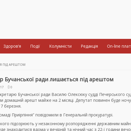
Здоров’я
Події
Колумністи
Редакція
On-line пла
Я ПІД АРЕШТОМ
р Бучанської ради лишається під арештом
017
0
екретарю Бучанської ради Василю Олексюку судді Печерського су
и домашній арешт майже на 2 місяці. Депутат повинен буде ноч
7 березня.
омаді Приірпіння” повідомили в Генеральній прокуратурі.
якого підозрюють у незаконному розпорядженні державним майн
де знаходитися вдома у вечірній та нічний час з 22-ї години веч