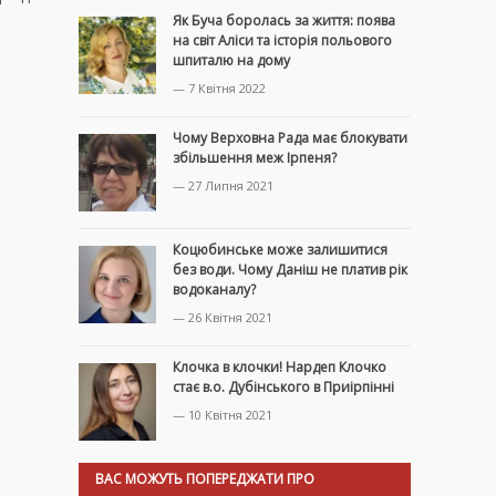
Як Буча боролась за життя: поява
на світ Аліси та історія польового
шпиталю на дому
— 7 Квітня 2022
Чому Верховна Рада має блокувати
збільшення меж Ірпеня?
— 27 Липня 2021
Коцюбинське може залишитися
без води. Чому Даніш не платив рік
водоканалу?
— 26 Квітня 2021
Клочка в клочки! Нардеп Клочко
стає в.о. Дубінського в Приірпінні
— 10 Квітня 2021
ВАС МОЖУТЬ ПОПЕРЕДЖАТИ ПРО