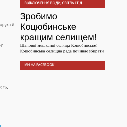
ВІДКЛЮЧЕННЯ ВОДИ, СВІТЛА І Т.Д
орука й
ку
МИ НА FACEBOOK
з
ють,
я