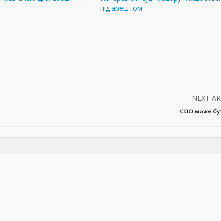
під арештом
NEXT AR
СІЗО може бути