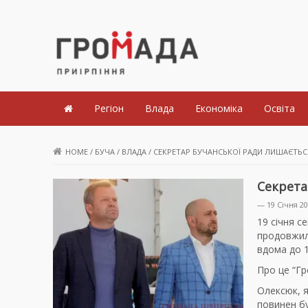
Громада Приірпіння
Регіон
Влада
Економіка
Освіта
HOME
/
БУЧА
/
ВЛАДА
/
СЕКРЕТАР БУЧАНСЬКОЇ РАДИ ЛИШАЄТЬС
Секрета
— 19 Січня 2
19 січня с
продовжил
вдома до 1
Про це “Гр
Олексюк, 
повинен бу