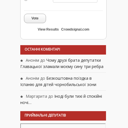
Vote
View Results
Crowdsignal.com
ОСТАННІ КОМЕНТАРІ
Анонім
до
Чому друзі брата депутатки
Главацької зламали моєму сину три ребра
Анонім
до
Безкоштовна поїздка в
Іспанію для дітей чорнобильської зони
Маргарита
до
Іноді були тихі й спокійні
ночі…
ПРИЙМАЛЬНІ ДЕПУТАТІВ