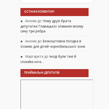
ОСТАННІ КОМЕНТАРІ
Анонім
до
Чому друзі брата
депутатки Главацької зламали моєму
сину три ребра
Анонім
до
Безкоштовна поїздка в
Іспанію для дітей чорнобильської зони
Маргарита
до
Іноді були тихі й
спокійні ночі…
ПРИЙМАЛЬНІ ДЕПУТАТІВ