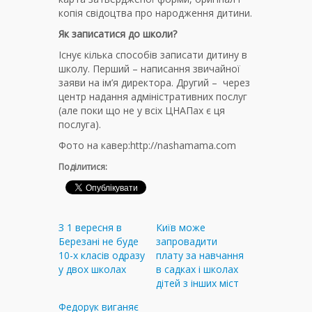
копія свідоцтва про народження дитини.
Як записатися до школи?
Існує кілька способів записати дитину в
школу. Перший – написання звичайної
заяви на ім’я директора. Другий – через
центр надання адміністративних послуг
(але поки що не у всіх ЦНАПах є ця
послуга).
Фото на кавер:http://nashamama.com
Поділитися:
З 1 вересня в
Київ може
Березані не буде
запровадити
10-х класів одразу
плату за навчання
у двох школах
в садках і школах
дітей з інших міст
Федорук виганяє