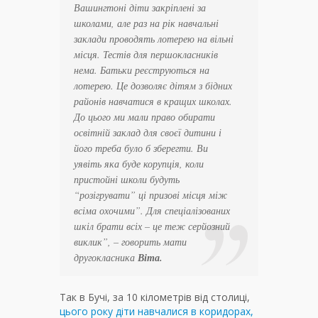
Вашингтоні діти закріплені за
школами, але раз на рік навчальні
заклади проводять лотерею на вільні
місця. Тестів для першокласників
нема. Батьки реєструються на
лотерею. Це дозволяє дітям з бідних
районів навчатися в кращих школах.
До цього ми мали право обирати
освітній заклад для своєї дитини і
його треба було б зберегти. Ви
уявіть яка буде корупція, коли
пристойні школи будуть
“розігрувати” ці призові місця між
всіма охочими”. Для спеціалізованих
шкіл брати всіх – це теж серйозний
виклик”, – говорить мати
другокласника
Віта.
Так в Бучі, за 10 кілометрів від столиці,
цього року діти навчалися в коридорах,