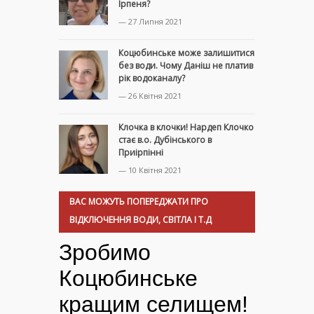
Ірпеня?
— 27 Липня 2021
Коцюбинське може залишитися
без води. Чому Даніш не платив
рік водоканалу?
— 26 Квітня 2021
Клочка в клочки! Нардеп Клочко
стає в.о. Дубінського в
Приірпінні
— 10 Квітня 2021
ВАС МОЖУТЬ ПОПЕРЕДЖАТИ ПРО
ВІДКЛЮЧЕННЯ ВОДИ, СВІТЛА І Т.Д