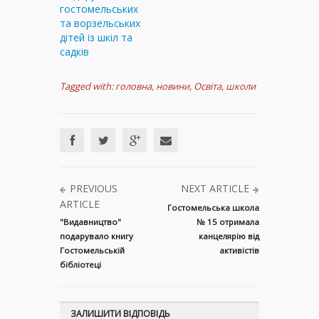
гостомельських
та ворзельських
дітей із шкіл та
садків
Tagged with:
головна
,
новини
,
Освіта
,
школи
PREVIOUS
NEXT ARTICLE
ARTICLE
Гостомельська школа
"Видавництво"
№ 15 отримала
подарувало книгу
канцелярію від
Гостомельській
активістів
бібліотеці
ЗАЛИШИТИ ВІДПОВІДЬ