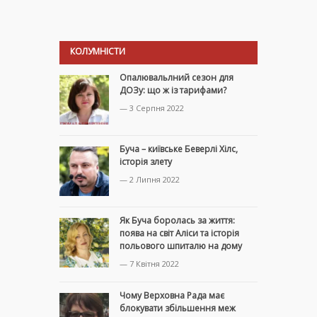
КОЛУМНІСТИ
Опалювальлний сезон для
ДОЗу: що ж із тарифами?
— 3 Серпня 2022
Буча – київське Беверлі Хілс,
історія злету
— 2 Липня 2022
Як Буча боролась за життя:
поява на світ Аліси та історія
польового шпиталю на дому
— 7 Квітня 2022
Чому Верховна Рада має
блокувати збільшення меж