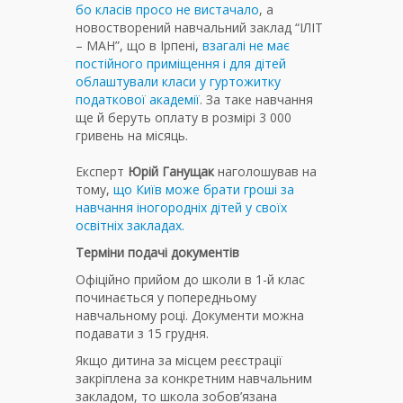
бо класів просо не вистачало
, а
новостворений навчальний заклад “ІЛІТ
– МАН”, що в Ірпені,
взагалі не має
постійного приміщення і для дітей
облаштували класи у гуртожитку
податкової академії
. За таке навчання
ще й беруть оплату в розмірі 3 000
гривень на місяць.
Експерт
Юрій Ганущак
наголошував на
тому,
що Київ може брати гроші за
навчання іногородніх дітей у своїх
освітніх закладах.
Терміни подачі документів
Офіційно прийом до школи в 1-й клас
починається у попередньому
навчальному році. Документи можна
подавати з 15 грудня.
Якщо дитина за місцем реєстрації
закріплена за конкретним навчальним
закладом, то школа зобов’язана