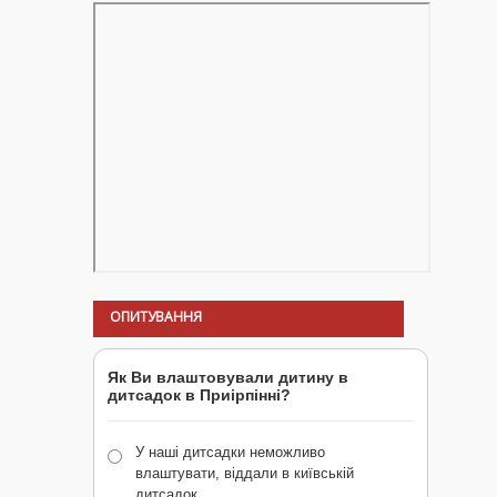
ОПИТУВАННЯ
Як Ви влаштовували дитину в
дитсадок в Приірпінні?
У наші дитсадки неможливо
влаштувати, віддали в київській
дитсадок