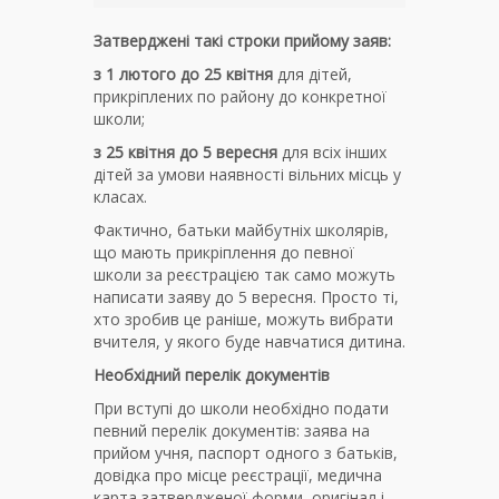
Затверджені такі строки прийому заяв:
з 1 лютого до 25 квітня
для дітей,
прикріплених по району до конкретної
школи;
з 25 квітня до 5 вересня
для всіх інших
дітей за умови наявності вільних місць у
класах.
Фактично, батьки майбутніх школярів,
що мають прикріплення до певної
школи за реєстрацією так само можуть
написати заяву до 5 вересня. Просто ті,
хто зробив це раніше, можуть вибрати
вчителя, у якого буде навчатися дитина.
Необхідний перелік документів
При вступі до школи необхідно подати
певний перелік документів: заява на
прийом учня, паспорт одного з батьків,
довідка про місце реєстрації, медична
карта затвердженої форми, оригінал і