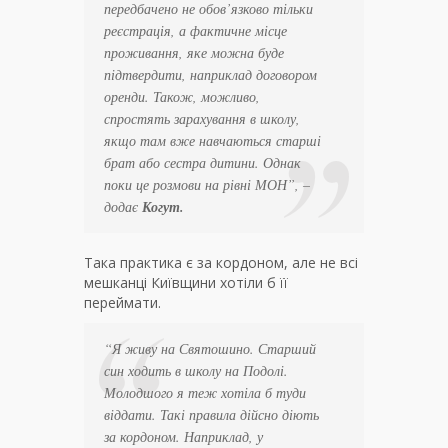
передбачено не обов’язково тільки
реєстрація, а фактичне місце
проживання, яке можна буде
підтвердити, наприклад договором
оренди. Також, можливо,
спростять зарахування в школу,
якщо там вже навчаються старші
брат або сестра дитини. Однак
поки це розмови на рівні МОН”, –
додає
Когут.
Така практика є за кордоном, але не всі
мешканці Київщини хотіли б її
переймати.
“Я живу на Святошино. Старший
син ходить в школу на Подолі.
Молодшого я теж хотіла б туди
віддати. Такі правила дійсно діють
за кордоном. Наприклад, у