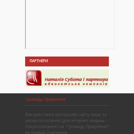
ПАРТНЕРИ
Громада Приірпіння
Використання матеріалів сайту лише за
умови посилання (для інтернет-видань -
гіперпосилання) на "Громаду Приірпіння"
не пізніше 2 речення.