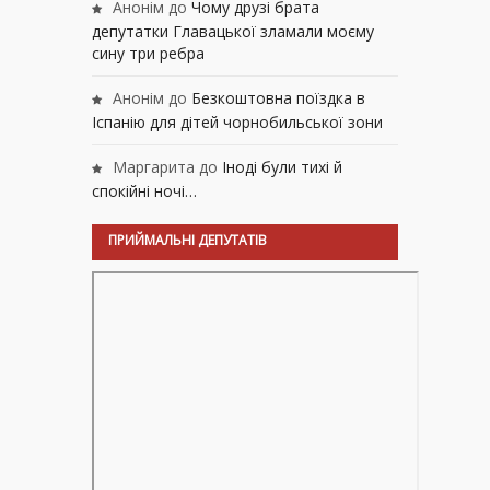
Анонім
до
Чому друзі брата
депутатки Главацької зламали моєму
сину три ребра
Анонім
до
Безкоштовна поїздка в
Іспанію для дітей чорнобильської зони
Маргарита
до
Іноді були тихі й
спокійні ночі…
ПРИЙМАЛЬНІ ДЕПУТАТІВ