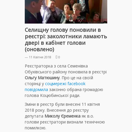
Селищну голову поновили в
реєстрі: заколотники ламають
двері в кабінет голови
(оновлено)
— 11 Квітня 2018
0
Реєстраторка з села Семенівка
Обухівського району поновила в реєстрі
Ольгу Матюшину
. Про це на своїй
сторінці у
соцмережі facebook
повідомила
законно обрана громадою
голова Коцюбинської ради.
Зміни в реєстр були внесені 11 квітня
2018 року. Внесення до реєстру
депутата
Миколу Єременка
як в.о.
голови реєстратори визнали технічною
помилкою.