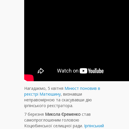
Нагадаємо, 5 квітня
Мінюст поновив в
реєстрі Матюшину
, визнавши
неправомірною та скасувавши дію
ірпінського реєстратора.
7 березня
Микола Єременко
став
самопроглошеним головою
Коцюбинської селищної ради.
Ірпінський