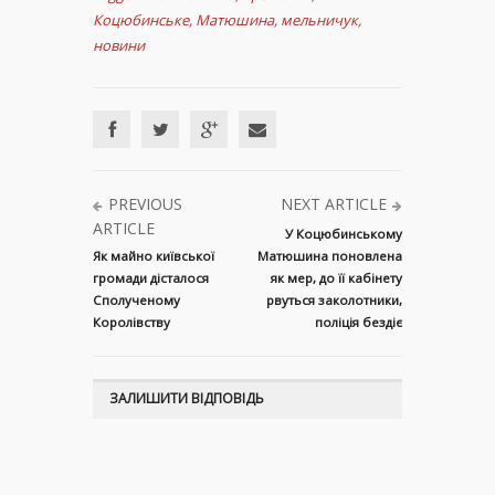
Коцюбинське
,
Матюшина
,
мельничук
,
новини
PREVIOUS
NEXT ARTICLE
ARTICLE
У Коцюбинському
Як майно київської
Матюшина поновлена
громади дісталося
як мер, до її кабінету
Сполученому
рвуться заколотники,
Королівству
поліція бездіє
ЗАЛИШИТИ ВІДПОВІДЬ