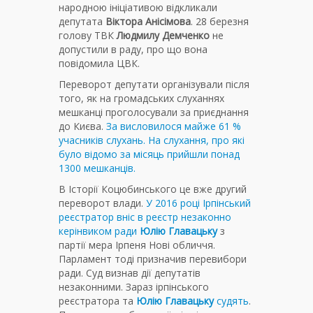
народною ініціативою відкликали
депутата
Віктора Анісімова
. 28 березня
голову ТВК
Людмилу Демченко
не
допустили в раду, про що вона
повідомила ЦВК.
Переворот депутати організували після
того, як на громадських слуханнях
мешканці проголосували за приєднання
до Києва.
За висловилося майже 61 %
учасників слухань. На слухання, про які
було відомо за місяць прийшли понад
1300 мешканців.
В Історії Коцюбинського це вже другий
переворот влади.
У 2016 році Ірпінський
реєстратор вніс в реєстр незаконно
керінвиком ради
Юлію Главацьку
з
партії мера Ірпеня Нові обличчя.
Парламент тоді призначив перевибори
ради. Суд визнав дії депутатів
незаконними. Зараз ірпінського
реєстратора та
Юлію Главацьку
судять
.