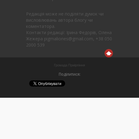
Редакція може не поділяти думок чи
висловлювань автора блогу чи
коментатора.
Контакти редакції: Ірина Федорів, Олена
Жежера pigmaliones@gmail.com, +38 050
2000 539
Громада Приірпіння
Поділитися: