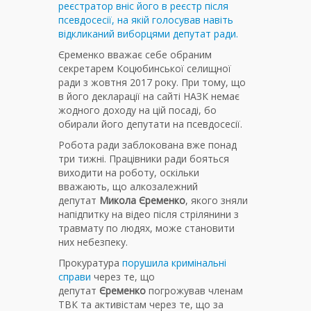
реєстратор вніс його в реєстр після
псевдосесії, на якій голосував навіть
відкликаний виборцями депутат ради.
Єременко вважає себе обраним
секретарем Коцюбинської селищної
ради з жовтня 2017 року. При тому, що
в його декларації на сайті НАЗК немає
жодного доходу на цій посаді, бо
обирали його депутати на псевдосесії.
Робота ради заблокована вже понад
три тижні. Працівники ради бояться
виходити на роботу, оскільки
вважають, що алкозалежний
депутат
Микола Єременко
, якого зняли
напідпитку на відео після стрілянини з
травмату по людях, може становити
них небезпеку.
Прокуратура
порушила кримінальні
справи
через те, що
депутат
Єременко
погрожував членам
ТВК та активістам через те, що за