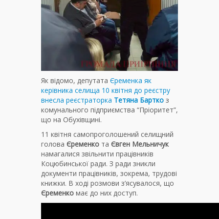
Як відомо, депутата
Єременка як
керівника селища 10 квітня до реєстру
внесла реєстраторка
Тетяна Бартко
з
комунального підприємства “Пріоритет”,
що на Обухівщині.
11 квітня самопроголошений селищний
голова
Єременко
та
Євген Мельничук
намагалися звільнити працівників
Коцюбинської ради. З ради зникли
документи працівників, зокрема, трудові
книжки. В ході розмови з’ясувалося, що
Єременко
має до них доступ.