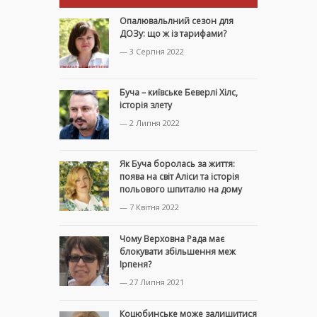
Опалювальлний сезон для
ДОЗу: що ж із тарифами?
— 3 Серпня 2022
Буча – київське Беверлі Хілс,
історія злету
— 2 Липня 2022
Як Буча боролась за життя:
поява на світ Аліси та історія
польового шпиталю на дому
— 7 Квітня 2022
Чому Верховна Рада має
блокувати збільшення меж
Ірпеня?
— 27 Липня 2021
Коцюбинське може залишитися