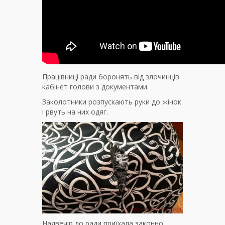
Працівниці ради боронять від злочинців
кабінет голови з документами.
Заколотники розпускають руки до жінок
і рвуть на них одяг.
Надвечір до ради приїхала законно