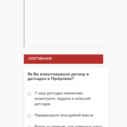
ОПИТУВАННЯ
Як Ви влаштовували дитину в
дитсадок в Приірпінні?
У наші дитсадки неможливо
влаштувати, віддали в київській
дитсадок
Перерахували благодійний внесок
Взяли за записом, але довелося довго