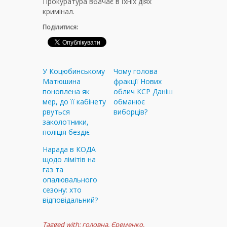
Прокуратура вбачає в їхніх діях
кримінал.
Поділитися:
У Коцюбинському
Чому голова
Матюшина
фракції Нових
поновлена як
облич КСР Даніш
мер, до її кабінету
обманює
рвуться
виборців?
заколотники,
поліція бездіє
Нарада в КОДА
щодо лімітів на
газ та
опалювального
сезону: хто
відповідальний?
Tagged with:
головна
,
Єременко
,