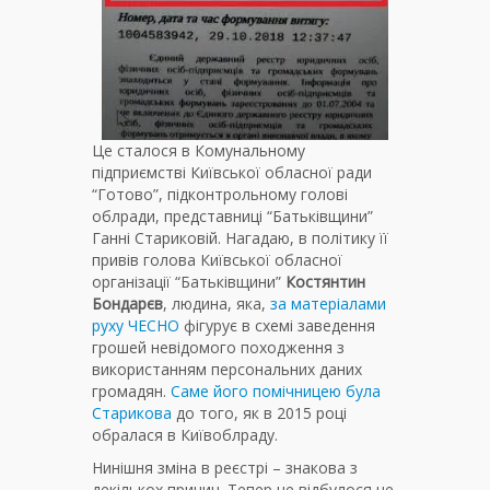
Це сталося в Комунальному
підприємстві Київської обласної ради
“Готово”, підконтрольному голові
облради, представниці “Батьківщини”
Ганні Стариковій. Нагадаю, в політику її
привів голова Київської обласної
організації “Батьківщини”
Костянтин
Бондарєв
, людина, яка,
за матеріалами
руху ЧЕСНО
фігурує в схемі заведення
грошей невідомого походження з
використанням персональних даних
громадян.
Саме його помічницею була
Старикова
до того, як в 2015 році
обралася в Київоблраду.
Нинішня зміна в реєстрі – знакова з
декількох причин. Тепер це відбулося не