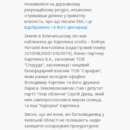
поживилися на державному
рекреаційному ресурсі, незаконно
отримавши ділянки у приватну
власність, про що писали ЗМІ, і
це
відображено і в його декларації.
Землю в Біличанському лісі має
наближена до Карплюка особа – Бойчук
Наталія Анатоліївна (кадастровий номер
321094620001:042:0019), бізнес-партнер
Карплюка В.А., засновник ТОВ
“Споруда”, засновниця і кінцевий
бенефіціарний власник ТОВ “Сарафан”,
яким раніше володіли офіційно
Володимир Карплюк та його дружина
Лариса. Землевласником став і депутат
партії “Нові обличчя” Сергій Даніш, який
нині самопроголосився мером селища,
та інші “підпорки” Карплюка.
Звісно, що ані вони, ані батьківщинівці у
Київській області не полишають надію
залишити оскаржувані прокуратурою