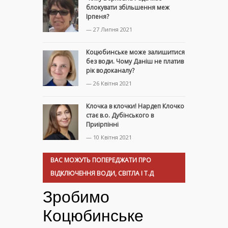
блокувати збільшення меж
Ірпеня?
— 27 Липня 2021
Коцюбинське може залишитися
без води. Чому Даніш не платив
рік водоканалу?
— 26 Квітня 2021
Клочка в клочки! Нардеп Клочко
стає в.о. Дубінського в
Приірпінні
— 10 Квітня 2021
ВАС МОЖУТЬ ПОПЕРЕДЖАТИ ПРО
ВІДКЛЮЧЕННЯ ВОДИ, СВІТЛА І Т.Д