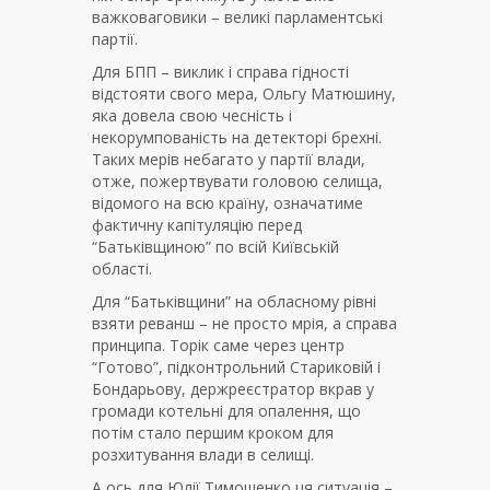
важковаговики – великі парламентські
партії.
Для БПП – виклик і справа гідності
відстояти свого мера, Ольгу Матюшину,
яка довела свою чесність і
некорумпованість на детекторі брехні.
Таких мерів небагато у партії влади,
отже, пожертвувати головою селища,
відомого на всю країну, означатиме
фактичну капітуляцію перед
“Батьківщиною” по всій Київській
області.
Для “Батьківщини” на обласному рівні
взяти реванш – не просто мрія, а справа
принципа. Торік саме через центр
“Готово”, підконтрольний Стариковій і
Бондарьову, держреєстратор вкрав у
громади котельні для опалення, що
потім стало першим кроком для
розхитування влади в селищі.
А ось для Юлії Тимошенко ця ситуація –