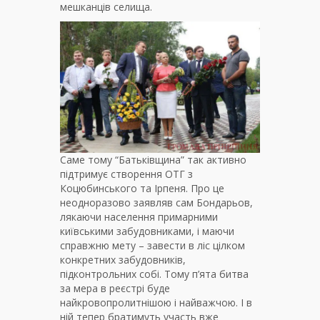
мешканців селища.
Саме тому “Батьківщина” так активно
підтримує створення ОТГ з
Коцюбинського та Ірпеня. Про це
неодноразово заявляв сам Бондарьов,
лякаючи населення примарними
київськими забудовниками, і маючи
справжню мету – завести в ліс цілком
конкретних забудовників,
підконтрольних собі. Тому п’ята битва
за мера в реєстрі буде
найкровопролитнішою і найважчою. І в
ній тепер братимуть участь вже