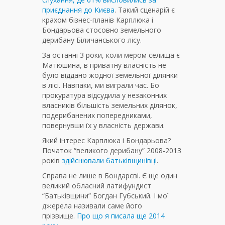
приєднання до Києва
. Такий сценарій є
крахом бізнес-планів Карплюка і
Бондарьова стосовно земельного
дерибану Біличанського лісу.
За останні 3 роки, коли мером селища є
Матюшина, в приватну власність не
було віддано жодної земельної ділянки
в лісі. Навпаки, ми виграли час. Бо
прокуратура відсудила у незаконних
власників більшість земельних ділянок,
подерибанених попередниками,
повернувши їх у власність держави.
Який інтерес Карплюка і Бондарьова?
Початок “великого дерибану” 2008-2013
років
здійснювали батьківщинівці
.
Справа не лише в Бондарєві. Є ще один
великий обласний латифундист
“Батьківщини” Богдан Губський. І мої
джерела називали саме його
прізвище.
Про що я писала ще 2014