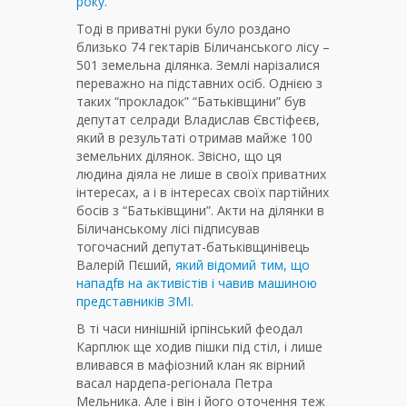
року.
Тоді в приватні руки було роздано
близько 74 гектарів Біличанського лісу –
501 земельна ділянка. Землі нарізалися
переважно на підставних осіб. Однією з
таких “прокладок” “Батьківщини” був
депутат селради Владислав Євстіфеєв,
який в результаті отримав майже 100
земельних ділянок. Звісно, що ця
людина діяла не лише в своїх приватних
інтересах, а і в інтересах своїх партійних
босів з “Батьківщини”. Акти на ділянки в
Біличанському лісі підписував
тогочасний депутат-батьківщинівець
Валерій Пєший,
який відомий тим, що
нападfв на активістів і чавив машиною
представників ЗМІ.
В ті часи нинішній ірпінський феодал
Карплюк ще ходив пішки під стіл, і лише
вливався в мафіозний клан як вірний
васал нардепа-регіонала Петра
Мельника. Але і він і його оточення теж