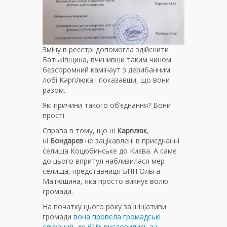
Зміну в реєстрі допомогла здійснити
Батьківщина, вчинивши таким чином
безсоромний камінаут з дерибанним
лобі Карплюка і показавши, що вони
разом.
Які причини такого об’єднання? Вони
прості.
Справа в тому, що ні
Карплюк
,
ні
Бондарєв
не зацікавлені в приєднанні
селища Коцюбинське до Києва. А саме
до цього впритул наблизилася мер
селища, представниця БПП Ольга
Матюшина, яка просто викнує волю
громади.
На початку цього року за ініціативи
громади
вона провела громадські
слухання, де 61% висловились за