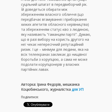
суцільний шпагат в передвиборчий рік.
Їй доведеться обирати між
збереженням власного обличчя (що
передбачає вгамування і приборкання
хижих апетитів обласного керівництва)
та збереженням статус-кво з людиною,
яку називають “гаманцем партії”. Думаю,
що в разі вибору на користь другого на
неї чекає непересічний репутаційний
ризик. І це – мінімум для людини, яка на
всіх телеекранах закликає до нищівної
боротьби з корупцією, а сама не може
подолати корупціонерів у власних
партійних лавах.
Авторка: Ірина Федорів, мешканка
Коцюбинського, журналістка
для УП
Поділитися: