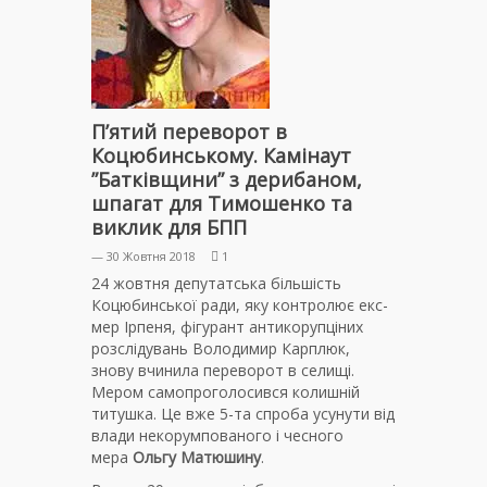
П’ятий переворот в
Коцюбинському. Камінаут
”Батківщини” з дерибаном,
шпагат для Тимошенко та
виклик для БПП
— 30 Жовтня 2018
1
24 жовтня депутатська більшість
Коцюбинської ради, яку контролює екс-
мер Ірпеня, фігурант антикорупціних
розслідувань Володимир Карплюк,
знову вчинила переворот в селищі.
Мером самопроголосився колишній
титушка. Це вже 5-та спроба усунути від
влади некорумпованого і чесного
мера
Ольгу Матюшину
.