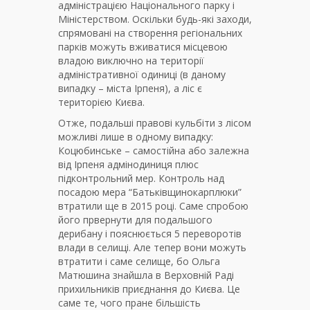
адміністрацією Національного парку і
Міністерством. Оскільки будь-які заходи,
спрямовані на створення регіональних
парків можуть вживатися місцевою
владою виключно на території
адміністративної одиниці (в даному
випадку – міста Ірпеня), а ліс є
територією Києва.
Отже, подальші правові кульбіти з лісом
можливі лише в одному випадку:
Коцюбинське – самостійна або залежна
від Ірпеня адмінодиниця плюс
підконтрольний мер. Контроль над
посадою мера “Батьківщинокарплюки”
втратили ще в 2015 році. Саме спробою
його првернути для подальшого
дерибану і пояснюється 5 переворотів
влади в селищі. Але тепер вони можуть
втратити і саме селище, бо Ольга
Матюшина знайшла в Верховній Раді
прихильників приєднання до Києва. Це
саме те, чого пране більшість