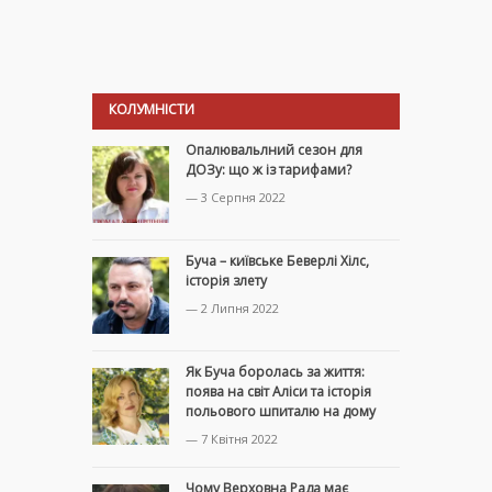
КОЛУМНІСТИ
Опалювальлний сезон для
ДОЗу: що ж із тарифами?
— 3 Серпня 2022
Буча – київське Беверлі Хілс,
історія злету
— 2 Липня 2022
Як Буча боролась за життя:
поява на світ Аліси та історія
польового шпиталю на дому
— 7 Квітня 2022
Чому Верховна Рада має