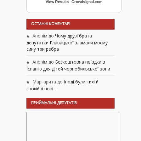
View Results
Crowdsignal.com
ОСТАННІ КОМЕНТАРІ
Анонім
до
Чому друзі брата
депутатки Главацької зламали моєму
сину три ребра
Анонім
до
Безкоштовна поїздка в
Іспанію для дітей чорнобильської зони
Маргарита
до
Іноді були тихі й
спокійні ночі…
ПРИЙМАЛЬНІ ДЕПУТАТІВ