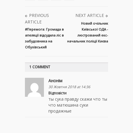
PREVIOUS
NEXT ARTICLE
ARTICLE
Новий очільник
#Перемога: Громада в
Київської ОДА -
апеляції відсудила ліс в
люстрований екс-
забудовника на
начальник поліції Києва
Обухівський
1 COMMENT
Анонім
30 Жовтня 2018 at 14:36
Відповісти
ты сука правду скажи что ты
что матюшина суки
продажные