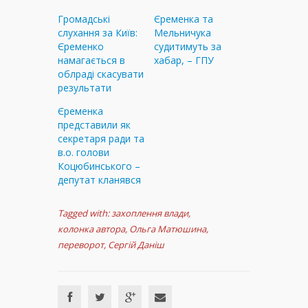
Громадські
Єременка та
слухання за Київ:
Мельничука
Єременко
судитимуть за
намагається в
хабар, – ГПУ
облраді скасувати
результати
Єременка
представили як
секретаря ради та
в.о. голови
Коцюбинського –
депутат кланявся
Tagged with:
захоплення влади
,
колонка автора
,
Ольга Матюшина
,
переворот
,
Сергій Даніш