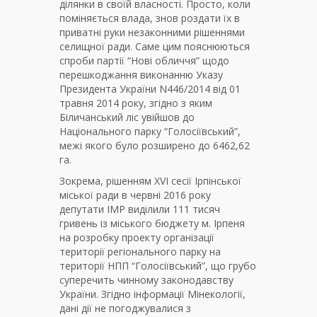
ділянки в своїй власності. Просто, коли
поміняється влада, знов роздати їх в
приватні руки незаконними рішеннями
селищної ради. Саме цим пояснюються
спроби партії “Нові обличчя” щодо
перешкоджання виконанню Указу
Президента України N446/2014 від 01
травня 2014 року, згідно з яким
Біличанський ліс увійшов до
Національного парку “Голосіївський”,
межі якого було розширено до 6462,62
га.
Зокрема, рішенням XVI сесії Ірпінської
міської ради в червні 2016 року
депутати ІМР виділили 111 тисяч
гривень із міського бюджету м. Ірпеня
на розробку проекту організації
території регіонального парку на
території НПП “Голосіївський”, що грубо
суперечить чинному законодавству
України. Згідно інформації Мінекології,
дані дії не погоджувалися з