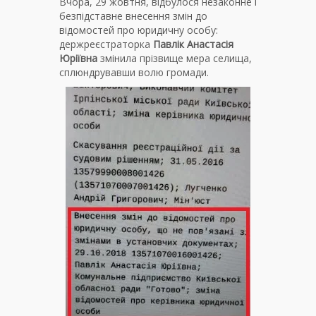
Вчора, 29 жовтня, відбулося незаконне і
безпідставне внесення змін до
відомостей про юридичну особу:
держреєстраторка
Павлік Анастасія
Юріївна
змінила прізвище мера селища,
сплюндрувавши волю громади.