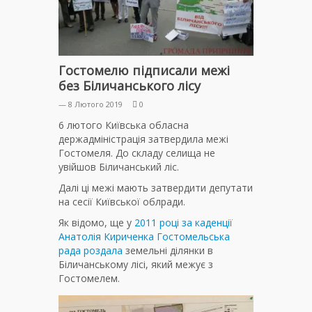
Гостомелю підписали межі
без Біличанського лісу
— 8 Лютого 2019
0
6 лютого Київська обласна
держадміністрація затвердила межі
Гостомеля. До складу селища не
увійшов Біличанський ліс.
Далі ці межі мають затвердити депутати
на сесії Київської облради.
Як відомо, ще у
2011 році за каденції
Анатолія Кириченка Гостомельська
рада роздала
земельні ділянки в
Біличанському лісі, який межує з
Гостомелем.