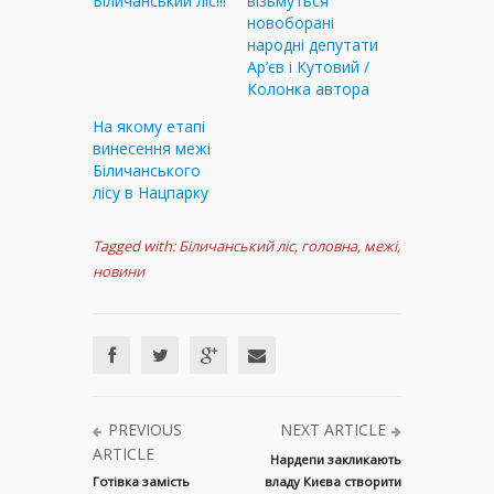
Біличанський ліс!!!
візьмуться
новоборані
народні депутати
Ар’єв і Кутовий /
Колонка автора
На якому етапі
винесення межі
Біличанського
лісу в Нацпарку
Tagged with:
Біличанський ліс
,
головна
,
межі
,
новини
PREVIOUS
NEXT ARTICLE
ARTICLE
Нардепи закликають
Готівка замість
владу Києва створити