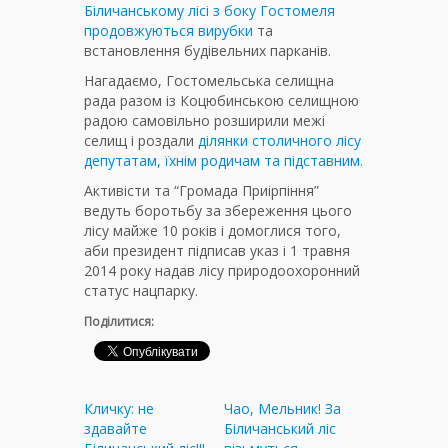
Біличанському лісі з боку Гостомеля
продовжуються вирубки
та
встановлення будівельних парканів.
Нагадаємо, Гостомельська селищна
рада разом із Коцюбинською селищною
радою самовільно розширили межі
селищ і роздали
ділянки столичного лісу
депутатам, їхнім родичам та підставним.
Активісти та “Громада Приірпіння”
ведуть боротьбу за збереження цього
лісу майже 10 років і домоглися того,
аби президент підписав указ і 1 травня
2014 року надав лісу природоохоронний
статус нацпарку.
Поділитися:
Кличку: не
Чао, Мельник! За
здавайте
Біличанський ліс