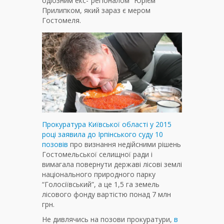
одіозним екс-“регіоналом” Юрієм
Прилипком, який зараз є мером
Гостомеля.
Прокуратура Київської області у 2015
році заявила до Ірпінського суду 10
позовів
про визнання недійсними рішень
Гостомельської селищної ради і
вимагала повернути державі лісові землі
національного природного парку
“Голосіївський”, а це 1,5 га земель
лісового фонду вартістю понад 7 млн
грн.
Не дивлячись на позови прокуратури,
в