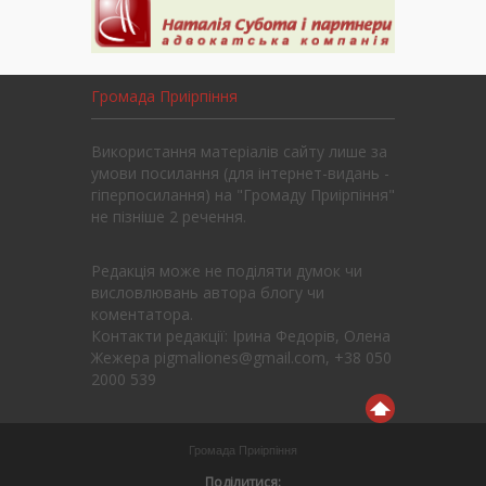
Громада Приірпіння
Використання матеріалів сайту лише за
умови посилання (для інтернет-видань -
гіперпосилання) на "Громаду Приірпіння"
не пізніше 2 речення.
Редакція може не поділяти думок чи
висловлювань автора блогу чи
коментатора.
Контакти редакції: Ірина Федорів, Олена
Жежера pigmaliones@gmail.com, +38 050
2000 539
Громада Приірпіння
Поділитися: