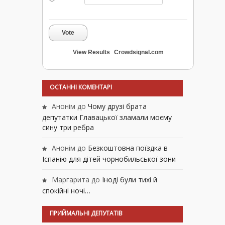
Vote
View Results
Crowdsignal.com
ОСТАННІ КОМЕНТАРІ
Анонім
до
Чому друзі брата
депутатки Главацької зламали моєму
сину три ребра
Анонім
до
Безкоштовна поїздка в
Іспанію для дітей чорнобильської зони
Маргарита
до
Іноді були тихі й
спокійні ночі…
ПРИЙМАЛЬНІ ДЕПУТАТІВ