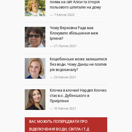
поява на світ Аліси та історія
польового шпиталю на дому
— 7 Квітня 2022
Чому Верховна Рада має
блокувати збільшення меж
Ірпеня?
— 27 Липня 2021
Коцюбинське може залишитися
без води. Чому Даніш не платив
рік водоканалу?
— 26 Квітня 2021
Клочка в клочки! Нардеп Клочко
стає в.о. Дубінського в
Приірпінні
— 10 Квітня 2021
ВАС МОЖУТЬ ПОПЕРЕДЖАТИ ПРО
ВІДКЛЮЧЕННЯ ВОДИ, СВІТЛА І Т.Д