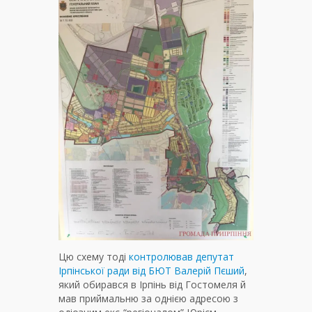
Цю схему тоді
контролював депутат
Ірпінської ради від БЮТ Валерій Пєший
,
який обирався в Ірпінь від Гостомеля й
мав приймальню за однією адресою з