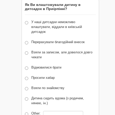
Як Ви влаштовували дитину в
дитсадок в Приірпінні?
У наші дитсадки неможливо
влаштувати, віддали в київській
дитсадок
Перерахували благодійний внесок
Взяли за записом, але довелося довго
чекати
Відмовилися брати
Просили хабар
Взяли по знайомству
Дитина сидить вдома (з родичем,
нянею, ін.)
Other: