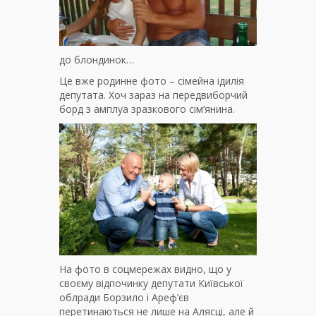
до блондинок…
Це вже родинне фото – сімейна ідилія
депутата. Хоч зараз на передвиборчий
борд з амплуа зразкового сім’янина.
На фото в соцмережах видно, що у
своєму відпочинку депутати Київської
облради Борзило і Ареф’єв
перетинаються не лише на Алясці, але й