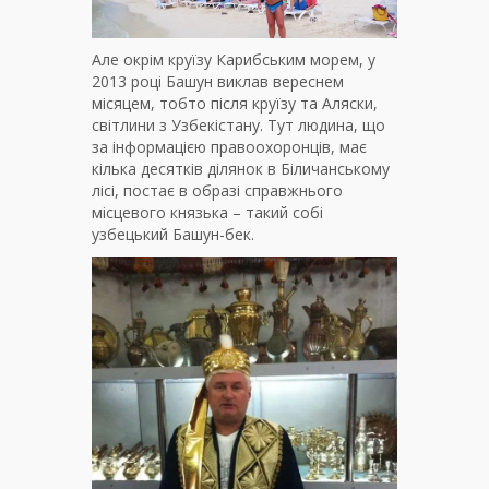
Але окрім круїзу Карибським морем, у
2013 році Башун виклав вереснем
місяцем, тобто після круїзу та Аляски,
світлини з Узбекістану. Тут людина, що
за інформацією правоохоронців, має
кілька десятків ділянок в Біличанському
лісі, постає в образі справжнього
місцевого князька – такий собі
узбецький Башун-бек.