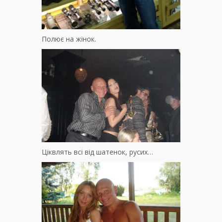
Полює на жінок.
Ціквлять всі від шатенок, русих…