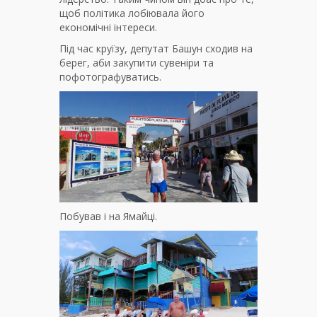
щоб політика лобіювала його
економічні інтереси.
Під час круїзу, депутат Башун сходив на
берег, аби закупити сувеніри та
пофотографуватись.
Побував і на Ямайці.