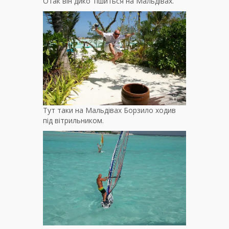
Отак він дико тішиться на Мальдівах.
Тут таки на Мальдівах Борзило ходив
під вітрильником.