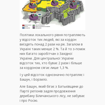
Політики локального рівня потрапляють
у відсоток тих людей, які за кордон
виїздять понад 2 рази на рік. Загалом в
Україні таких менше 2 %. Та й то з-поміж
них багато заробітчан з Західної
України. Для центральної України
відсоток тих, хто буває 2 рази і більше
за кордоном сягає лише 1,3 %.
І у цей відсоток однозначно потрапляє і
Башун, і Борзило.
Але Башун, який бігає з Батьківщини до
Партії регіонів задля продовження
дерибану Біличанського лісу, не забуває
і про Росію.