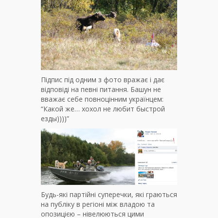
Підпис під одним з фото вражає і дає
відповіді на певні питання. Башун не
вважає себе повноцінним українцем:
“Какой же… хохол не любит быстрой
езды))))”
Будь-які партійні суперечки, які граються
на публіку в регіоні між владою та
опозицією – нівелюються цими