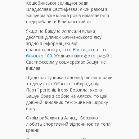
Коцюбинської селищної ради
Владислава Євстифєєва, який разом з
Башуном вже кілька років намагається
подерибанити Біличанський ліс.
Якщо на Башуна записали кілька
десятків ділянок Біличанського лісу,
згідно з інформацією від
правоохоронців, то
в Євстифєєва – їх
близько 100.
Жодних інших фотографій з
Євстифєєвим у соцмережах Башун не
виклав.
Щодо заступника голови Ірпінської ради
та депутата Київської облради від
Партії регіонів Ігоря Борзила, якого
Башун брав з собою на Аляску, то цей
дрібний чиновник теж живе на широку
ногу.
Окрім рибалки на Алясці, Борзило
любить спортивний відпочинок та теплі
країни.