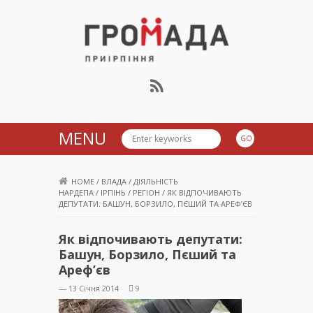
Громада Приірпіння
MENU
HOME
/
ВЛАДА
/
ДІЯЛЬНІСТЬ
НАРДЕПА
/
ІРПІНЬ
/
РЕГІОН
/
ЯК ВІДПОЧИВАЮТЬ
ДЕПУТАТИ: БАШУН, БОРЗИЛО, ПЄШИЙ ТА АРЕФ’ЄВ
Як відпочивають депутати:
Башун, Борзило, Пєший та
Ареф’єв
— 13 Січня 2014
9