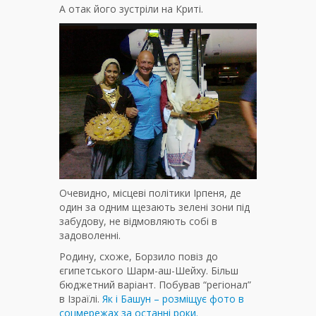
А отак його зустріли на Криті.
Очевидно, місцеві політики Ірпеня, де
один за одним щезають зелені зони під
забудову, не відмовляють собі в
задоволенні.
Родину, схоже, Борзило повіз до
єгипетського Шарм-аш-Шейху. Більш
бюджетний варіант. Побував “регіонал”
в Ізраїлі.
Як і Башун – розміщує фото в
соцмережах за останні роки.