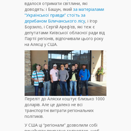
вдалося отримати світлини, які
доводять: і Башун, який
за матеріалами
“Української правди” стоїть за
дерибаном Біличанського лісу
, і Ігор
Борзило, і Сергій Ареф’єв, які теж є
депутатами Київської обласної ради від
Партії регіонів, відпочивали цього року
на Алясці у США.
Переліт до Аляски коштує близько 1000
доларів. Але це далеко не всі
транспортні витрати регіональних
політиків.
У США ці “регіонали” дозволили собі
винайняти приватно гелікоптер, щоб