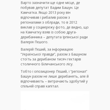
Варто зазначити ще одне місце, де
побував депутат Вадим Башун. Це
Камчатка. Якщо 2013 року він
відпочивав і рибалив разом з
регіоналами з облради, то в 2012
виклав у соцмережу фото, де видно, що
на Камчатку взяв із собою друга-
дерибанника – депутата Ірпінської ради
Валерія Пєшого.
Валерій Пєший, за інформацією
“Української правди”, разом з Башуном
стоїть за дерибаном тисяч гектарів
столичного Біличанського лісу.
Тобто і опозиціонер Пєший, і “регіонал”
Башун разом не лише дерибанять, але й
відпочивають – витрачають здобутий у
спільній справі капітал.