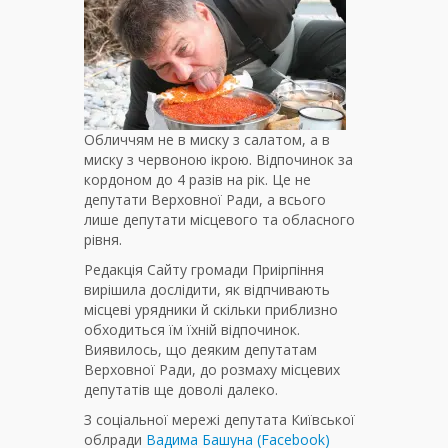
Обличчям не в миску з салатом, а в
миску з червоною ікрою. Відпочинок за
кордоном до 4 разів на рік. Це не
депутати Верховної Ради, а всього
лише депутати місцевого та обласного
рівня.
Редакція Сайту громади Приірпіння
вирішила дослідити, як відпчивають
місцеві урядники й скільки приблизно
обходиться їм їхній відпочинок.
Виявилось, що деяким депутатам
Верховної Ради, до розмаху місцевих
депутатів ще доволі далеко.
З соціальної мережі депутата Київської
облради
Вадима Башуна (Facebook)