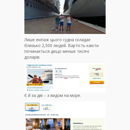
Лише екіпаж цього судна складає
близько 2,500 людей. Вартість каюти
починається дещо менше тисячі
доларів.
Є й за дві – з видом на море.