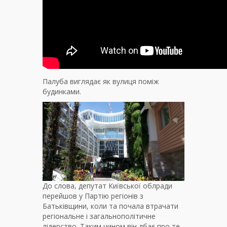
Палуба виглядає як вулиця поміж
будинками.
До слова, депутат Київської облради
перейшов у Партію регіонів з
Батьківщини, коли та почала втрачати
регіональне і загальнополітичне
лідерство. Таким чином він дбає про те,