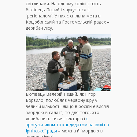
світлинами. На одному коліні стоїть
бютівець Пєший і чаркується з
“регіоналом”. У них є спільна мета в
Коцюбинській та Гостомельскій радах –
дерибан лісу.
Бютівець Валерій Пєший, як і Ігор
Борзило, полюбляє червону ікру у
великій кількості. Якщо в росіян є вислів
“мордою в салат”, то для того, хто
дерибанить тисячі гектарів і
є
прогульником та кандидатом на виліт з
Ірпінської ради
– можна й “мордою в
червону ікру”.