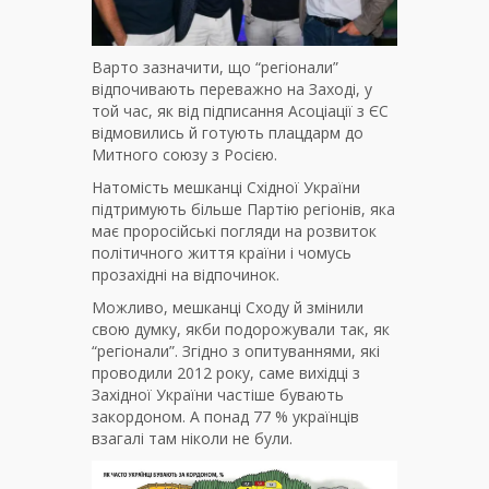
Варто зазначити, що “регіонали”
відпочивають переважно на Заході, у
той час, як від підписання Асоціації з ЄС
відмовились й готують плацдарм до
Митного союзу з Росією.
Натомість мешканці Східної України
підтримують більше Партію регіонів, яка
має проросійські погляди на розвиток
політичного життя країни і чомусь
прозахідні на відпочинок.
Можливо, мешканці Сходу й змінили
свою думку, якби подорожували так, як
“регіонали”. Згідно з опитуваннями, які
проводили 2012 року, саме вихідці з
Західної України частіше бувають
закордоном. А понад 77 % українців
взагалі там ніколи не були.