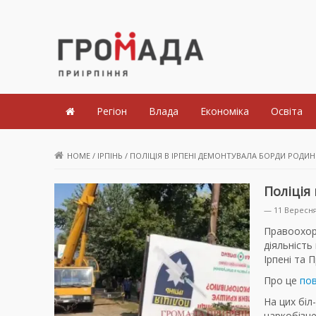
Громада Приірпіння
Регіон
Влада
Економіка
Освіта
HOME
/
ІРПІНЬ
/
ПОЛІЦІЯ В ІРПЕНІ ДЕМОНТУВАЛА БОРДИ РОДИ
Поліція
— 11 Вересня
Правоохор
діяльність
Ірпені та П
Про це
пов
На цих біл
наркобізне