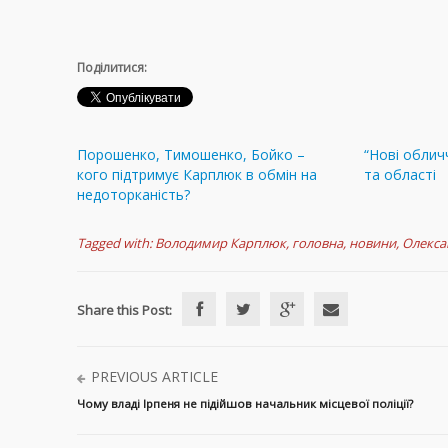
Поділитися:
Порошенко, Тимошенко, Бойко –
“Нові облич
кого підтримує Карплюк в обмін на
та області
недоторканість?
Tagged with:
Володимир Карплюк
,
головна
,
новини
,
Олекс
Share this Post:
PREVIOUS ARTICLE
Чому владі Ірпеня не підійшов начальник місцевої поліції?