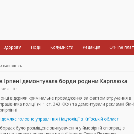
Здоров’я
Події
Колумністи
Редакція
On-line пла
НИ КАРПЛЮКА
 в Ірпені демонтувала борди родини Карплюка
 2019
0
онці відкрили кримінальне провадження за фактом втручання в
 працівника поліції (ч. 1 ст. 343 ККУ) та демонтували рекламні біл
риірпінні.
ідомляє головне управління Нацполіції в Київській області
.
-бордах було розміщене звинувачення у ймовірній співпраці з
сом на адресу начальника поліції Ірпеня
Олега Петренка
.