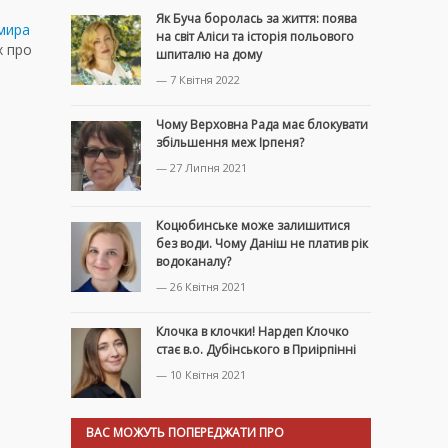
Як Буча боролась за життя: поява
мира
на світ Аліси та історія польового
х про
шпиталю на дому
— 7 Квітня 2022
Чому Верховна Рада має блокувати
збільшення меж Ірпеня?
— 27 Липня 2021
Коцюбинське може залишитися
без води. Чому Даніш не платив рік
водоканалу?
— 26 Квітня 2021
Клочка в клочки! Нардеп Клочко
стає в.о. Дубінського в Приірпінні
— 10 Квітня 2021
ВАС МОЖУТЬ ПОПЕРЕДЖАТИ ПРО