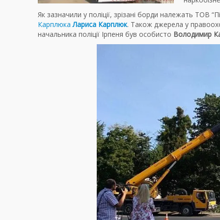
Як зазначили у поліції, зрізані борди належать ТОВ “П
Карплюка
Лариса Карплюк
. Також джерела у правоох
начальника поліції Ірпеня був особисто
Володимир К