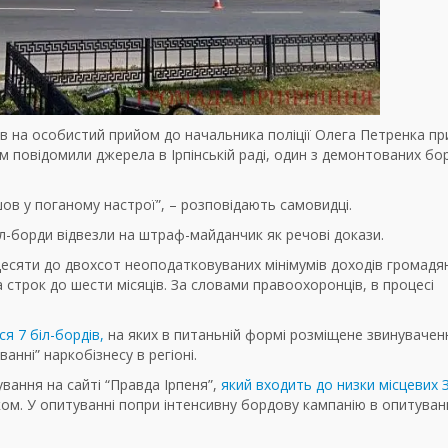
в на особистий прийом до начальника поліції Олега Петренка п
 повідомили джерела в Ірпінській раді, один з демонтованих бо
ов у поганому настрої”, – розповідають самовидці.
-борди відвезли на штраф-майданчик як речові докази.
тдесяти до двохсот неоподатковуваних мінімумів доходів громадя
 строк до шести місяців. За словами правоохоронців, в процесі
ся 7 біл-бордів,
на яких в питаньній формі розміщене звинувачен
анні” наркобізнесу в регіоні.
вання на сайті “Правда Ірпеня”,
який входить до низки місцевих 
м. У опитуванні попри інтенсивну бордову кампанію в опитуван