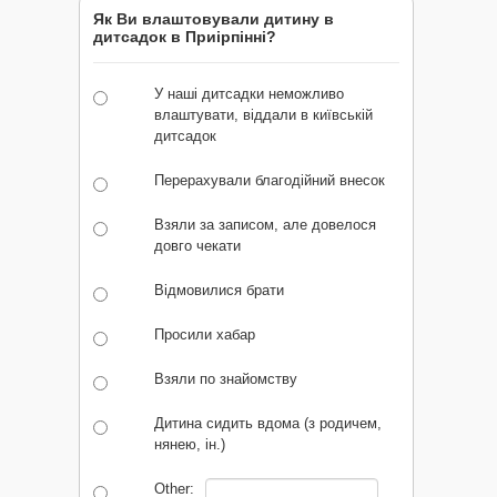
Як Ви влаштовували дитину в
дитсадок в Приірпінні?
У наші дитсадки неможливо
влаштувати, віддали в київській
дитсадок
Перерахували благодійний внесок
Взяли за записом, але довелося
довго чекати
Відмовилися брати
Просили хабар
Взяли по знайомству
Дитина сидить вдома (з родичем,
нянею, ін.)
Other: