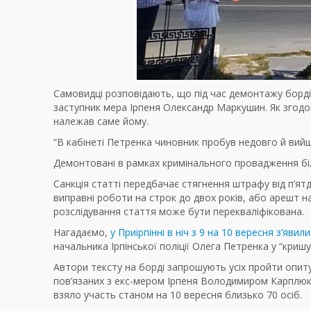
Самовидці розповідають, що під час демонтажу борді
заступник мера Ірпеня Олександр Маркушин. Як згодом
належав саме йому.
“В кабінеті Петренка чиновник пробув недовго й вийш
Демонтовані в рамках кримінального провадження біл
Санкція статті передбачає стягнення штрафу від п’я
виправні роботи на строк до двох років, або арешт на
розслідування стаття може бути перекваліфікована.
Нагадаємо,
у Приірпінні в ніч з 9 на 10 вересня з’явили
начальника Ірпінської поліції Олега Петренка у “кришув
Автори тексту на борді запрошують усіх пройти опиту
пов’язаних з екс-мером Ірпеня Володимиром Карплюко
взяло участь станом на 10 вересня близько 70 осіб.