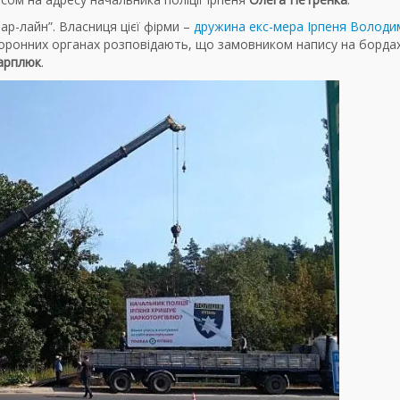
іар-лайн”. Власниця цієї фірми –
дружина екс-мера Ірпеня Володи
оронних органах розповідають, що замовником напису на борда
арплюк
.