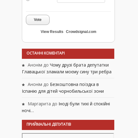
Vote
View Results
Crowdsignal.com
ОСТАННІ КОМЕНТАРІ
Анонім
до
Чому друзі брата депутатки
Главацької зламали моєму сину три ребра
Анонім
до
Безкоштовна поїздка в
Іспанію для дітей чорнобильської зони
Маргарита
до
Іноді були тихі й спокійні
ночі…
ПРИЙМАЛЬНІ ДЕПУТАТІВ