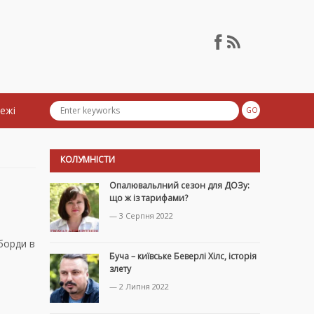
тежі
КОЛУМНІСТИ
Опалювальлний сезон для ДОЗу:
що ж із тарифами?
— 3 Серпня 2022
-борди в
Буча – київське Беверлі Хілс, історія
злету
— 2 Липня 2022