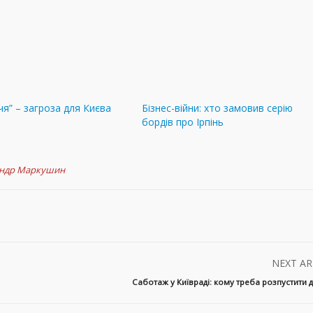
чя” – загроза для Києва
Бізнес-війни: хто замовив серію
бордів про Ірпінь
андр Маркушин
NEXT AR
Саботаж у Київраді: кому треба розпустити д