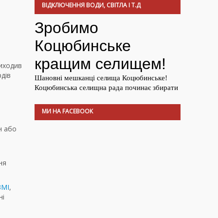
ВІДКЛЮЧЕННЯ ВОДИ, СВІТЛА І Т.Д
риходив
рдів
МИ НА FACEBOOK
н або
ня
ЗМІ
,
ні