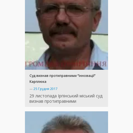
Суд визнав протиправними “інновації”
Карплюка
—
25 Грудня 2017
29 листопада Ірпінський міський суд
визнав протиправними