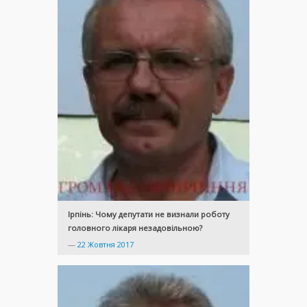
Ірпінь: Чому депутати не визнали роботу
головного лікаря незадовільною?
—
22 Жовтня 2017