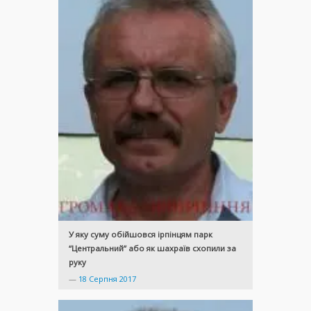
У яку суму обійшовся ірпінцям парк
“Центральний” або як шахраїв схопили за
руку
—
18 Серпня 2017