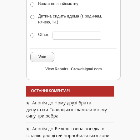
Взяли по знайомству
Дитина сидить вдома (з родичем,
нянею, ін.)
Other:
Vote
View Results
Crowdsignal.com
ОСТАННІ КОМЕНТАРІ
Анонім
до
Чому друзі брата
депутатки Главацької зламали моєму
сину три ребра
Анонім
до
Безкоштовна поїздка в
Іспанію для дітей чорнобильської зони