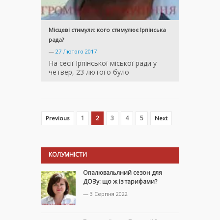
Місцеві стимули: кого стимулює Ірпінська
рада?
—
27 Лютого 2017
На сесії Ірпінської міської ради у
четвер, 23 лютого було
1
2
3
4
5
Previous
Next
КОЛУМНІСТИ
Опалювальлний сезон для
ДОЗу: що ж із тарифами?
— 3 Серпня 2022