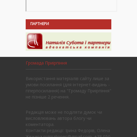
ПАРТНЕРИ
Громада Приірпіння
Використання матеріалів сайту лише за
умови посилання (для інтернет-видань -
гіперпосилання) на "Громаду Приірпіння"
не пізніше 2 речення.
Редакція може не поділяти думок чи
висловлювань автора блогу чи
коментатора.
Контакти редакції: Ірина Федорів, Олена
Жежера pigmaliones@gmail.com, +38 050