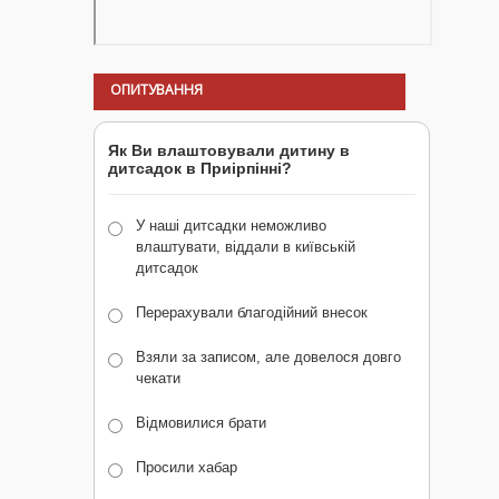
ОПИТУВАННЯ
Як Ви влаштовували дитину в
дитсадок в Приірпінні?
У наші дитсадки неможливо
влаштувати, віддали в київській
дитсадок
Перерахували благодійний внесок
Взяли за записом, але довелося довго
чекати
Відмовилися брати
Просили хабар