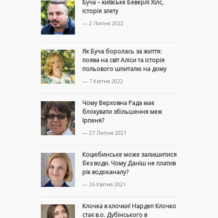
Буча – київське Беверлі Хілс,
історія злету
— 2 Липня 2022
Як Буча боролась за життя:
поява на світ Аліси та історія
польового шпиталю на дому
— 7 Квітня 2022
Чому Верховна Рада має
блокувати збільшення меж
Ірпеня?
— 27 Липня 2021
Коцюбинське може залишитися
без води. Чому Даніш не платив
рік водоканалу?
— 26 Квітня 2021
Клочка в клочки! Нардеп Клочко
стає в.о. Дубінського в