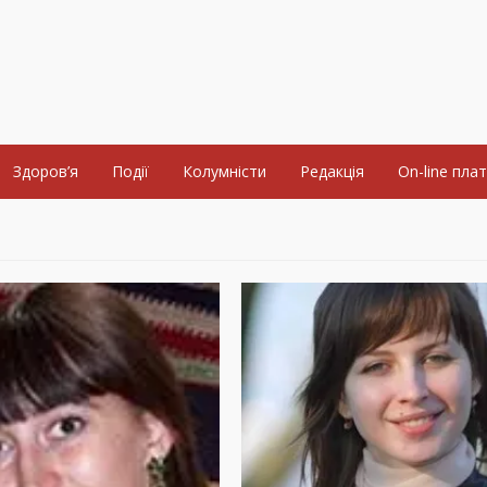
Здоров’я
Події
Колумністи
Редакція
On-line пла