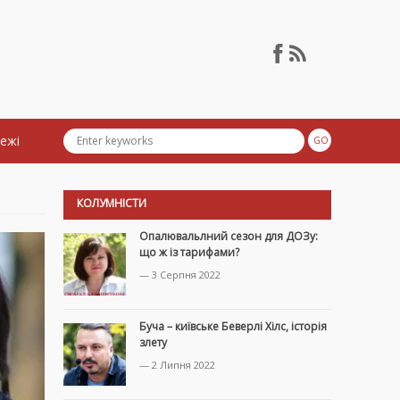
тежі
КОЛУМНІСТИ
Опалювальлний сезон для ДОЗу:
що ж із тарифами?
— 3 Серпня 2022
Буча – київське Беверлі Хілс, історія
злету
— 2 Липня 2022