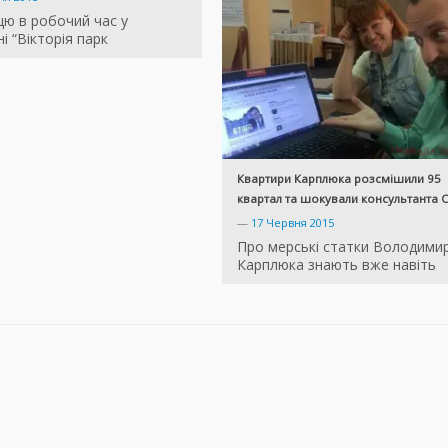
цю в робочий час у
і “Вікторія парк
Квартири Карплюка розсмішили 95
квартал та шокували консультанта
—
17 Червня 2015
Про мерські статки Володими
Карплюка знають вже навіть