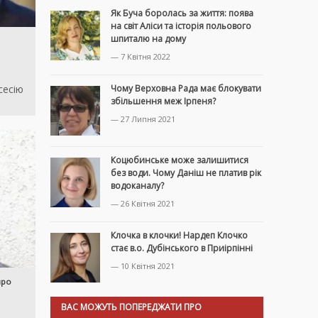
Як Буча боролась за життя: поява
на світ Аліси та історія польового
шпиталю на дому
— 7 Квітня 2022
сесію
Чому Верховна Рада має блокувати
збільшення меж Ірпеня?
— 27 Липня 2021
Коцюбинське може залишитися
без води. Чому Даніш не платив рік
водоканалу?
— 26 Квітня 2021
Клочка в клочки! Нардеп Клочко
стає в.о. Дубінського в Приірпінні
— 10 Квітня 2021
про
ВАС МОЖУТЬ ПОПЕРЕДЖАТИ ПРО