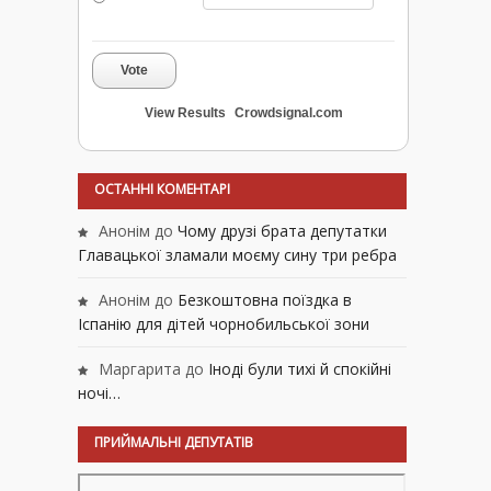
Vote
View Results
Crowdsignal.com
ОСТАННІ КОМЕНТАРІ
Анонім
до
Чому друзі брата депутатки
Главацької зламали моєму сину три ребра
Анонім
до
Безкоштовна поїздка в
Іспанію для дітей чорнобильської зони
Маргарита
до
Іноді були тихі й спокійні
ночі…
ПРИЙМАЛЬНІ ДЕПУТАТІВ