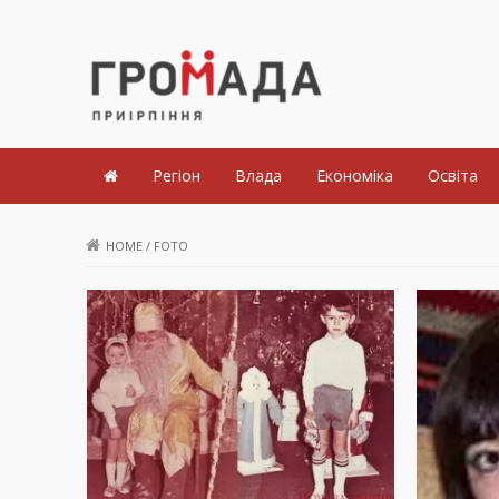
Громада Приірпіння
Регіон
Влада
Економіка
Освіта
HOME
/
FOTO