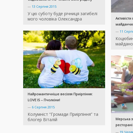
—
13 Серпня 2015
У цю суботу буде річниця загибелі
мого чоловіка Олександра
Активісти
майданчи
—
11 Серп
Коцюбин
майдано
Найромантичніше весілля Приірпіння:
LOVE IS – Пчолкіни!
—
6 Серпня 2015
Колумніст “Громади Приірпіння” та
блогер Віталій
Мерська з
ресторані 
—
19 Черв