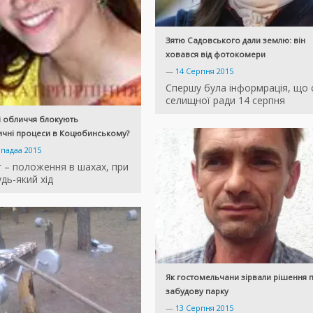
Зятю Садовського дали землю: він
ховався від фотокомери
—
14 Серпня 2015
Спершу була інформрація, що 
селищної ради 14 серпня
і обличчя блокують
ичні процеси в Коцюбинському?
опадаа 2015
 – положення в шахах, при
дь-який хід
Як гостомельчани зірвали рішення 
забудову парку
—
13 Серпня 2015