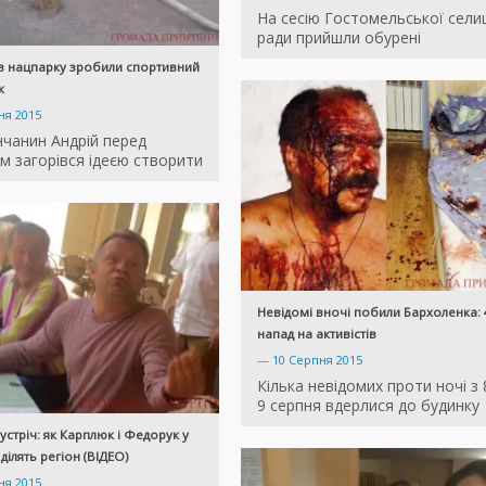
На сесію Гостомельської сели
ради прийшли обурені
 в нацпарку зробили спортивний
к
ня 2015
чанин Андрій перед
м загорівся ідеєю створити
Невідомі вночі побили Бархоленка: 
напад на активістів
—
10 Серпня 2015
Кілька невідомих проти ночі з 
9 серпня вдерлися до будинку
устріч: як Карплюк і Федорук у
ділять регіон (ВІДЕО)
ня 2015