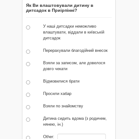
Як Ви влаштовували дитину в
дитсадок в Приірпінні?
У наші дитсадки неможливо
влаштувати, віддали в київській
дитсадок
Перерахували благодійний внесок
Взяли за записом, але довелося
довго чекати
Відмовилися брати
Просили хабар
Взяли по знайомству
Дитина сидить вдома (з родичем,
нянею, ін.)
Other: