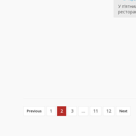
У п’ятни
ресторан
1
2
3
…
11
12
Previous
Next