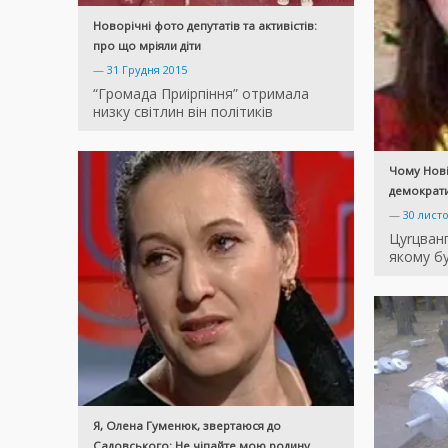
Новорічні фото депутатів та активістів:
про що мріяли діти
—
31 Грудня 2015
“Громада Приірпіння” отримала
низку світлин він політиків
Чому Нов
демократ
—
30 лист
Цуrцванг
якому бу
Я, Олена Гуменюк, звертаюся до
Садовського: Не чіпайте мою родину