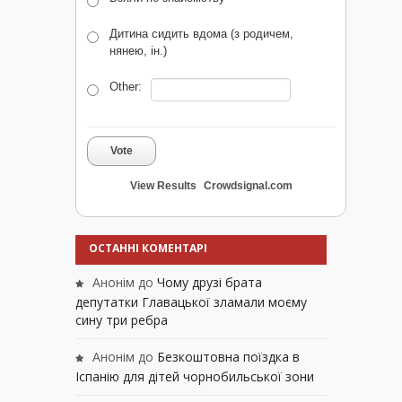
Дитина сидить вдома (з родичем,
нянею, ін.)
Other:
Vote
View Results
Crowdsignal.com
ОСТАННІ КОМЕНТАРІ
Анонім
до
Чому друзі брата
депутатки Главацької зламали моєму
сину три ребра
Анонім
до
Безкоштовна поїздка в
Іспанію для дітей чорнобильської зони