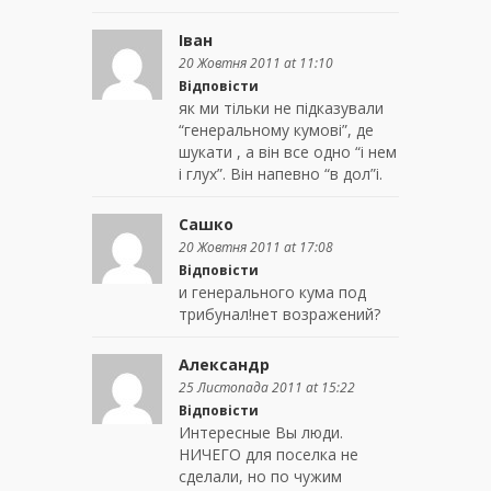
Іван
20 Жовтня 2011 at 11:10
Відповісти
як ми тільки не підказували
“генеральному кумові”, де
шукати , а він все одно “і нем
і глух”. Він напевно “в дол”і.
Сашко
20 Жовтня 2011 at 17:08
Відповісти
и генерального кума под
трибунал!нет возражений?
Александр
25 Листопада 2011 at 15:22
Відповісти
Интересные Вы люди.
НИЧЕГО для поселка не
сделали, но по чужим