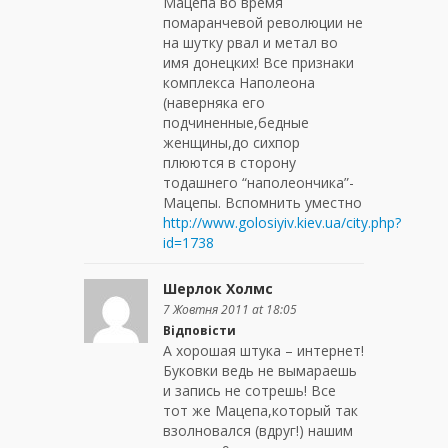
Мацепа во время
помаранчевой революции не
на шутку рвал и метал во
имя донецких! Все признаки
комплекса Наполеона
(наверняка его
подчиненные,бедные
женщины,до сихпор
плюются в сторону
тодашнего “наполеончика”-
Мацепы. Вспомнить уместно
http://www.golosiyiv.kiev.ua/city.php?
id=1738
Шерлок Холмс
7 Жовтня 2011 at 18:05
Відповісти
А хорошая штука – интернет!
Буковки ведь не вымараешь
и запись не сотрешь! Все
тот же Мацепа,который так
взолновался (вдруг!) нашим