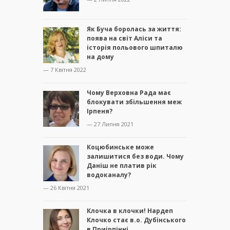
Як Буча боролась за життя:
поява на світ Аліси та
історія польового шпиталю
на дому
— 7 Квітня 2022
Чому Верховна Рада має
блокувати збільшення меж
Ірпеня?
— 27 Липня 2021
Коцюбинське може
залишитися без води. Чому
Даніш не платив рік
водоканалу?
— 26 Квітня 2021
Клочка в клочки! Нардеп
Клочко стає в.о. Дубінського
в Приірпінні