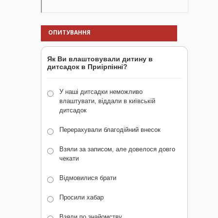
ОПИТУВАННЯ
Як Ви влаштовували дитину в
дитсадок в Приірпінні?
У наші дитсадки неможливо
влаштувати, віддали в київській
дитсадок
Перерахували благодійний внесок
Взяли за записом, але довелося довго
чекати
Відмовилися брати
Просили хабар
Взяли по знайомству