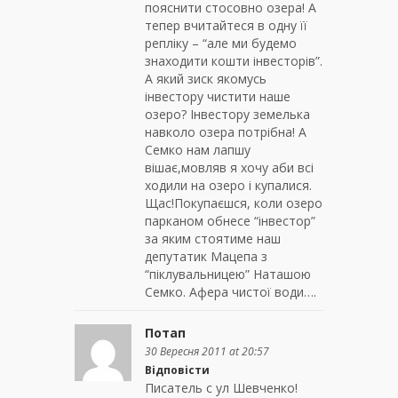
пояснити стосовно озера! А
тепер вчитайтеся в одну її
репліку – “але ми будемо
знаходити кошти інвесторів”.
А який зиск якомусь
інвестору чистити наше
озеро? Інвестору земелька
навколо озера потрібна! А
Семко нам лапшу
вішає,мовляв я хочу аби всі
ходили на озеро і купалися.
Щас!Покупаєшся, коли озеро
парканом обнесе “інвестор”
за яким стоятиме наш
депутатик Мацепа з
“піклувальницею” Наташою
Семко. Афера чистої води….
Потап
30 Вересня 2011 at 20:57
Відповісти
Писатель с ул Шевченко!