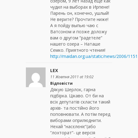
озером, 9 лет назад еще как
чудил на выборах в Ирпене!
Парень он, конечно, ушлый!
Не верите? Прочтите ниже!
А я пойду выпью чаю с
Ватсоном и позже доложу
вам о другом “радетеле”
нашего озера – Наташе
Семко. Приятного чтения!
http://maidan.org.ua/static/news/2006/115
LEX
11 Жовтня 2011 at 19:02
Відповісти
Дякую Шерлок, гарна
підбірка. Цікаво. От би на
всіх депутатів скласти такий
архів- та постійно його
поповнювати. А потім перед
виборами оприлюднити.
Нехай “насєлєніє”(або
“лохторат”- це версія