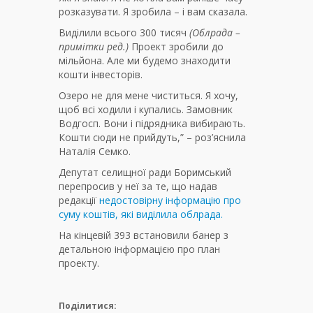
розказувати. Я зробила – і вам сказала.
Виділили всього 300 тисяч
(Облрада –
примітки ред.)
Проект зробили до
мільйона. Але ми будемо знаходити
кошти інвесторів.
Озеро не для мене чиститься. Я хочу,
щоб всі ходили і купались. Замовник
Водгосп. Вони і підрядника вибирають.
Кошти сюди не прийдуть,” – роз’яснила
Наталія Семко.
Депутат селищної ради Боримський
перепросив у неї за те, що надав
редакції
недостовірну інформацію про
суму коштів, які виділила облрада.
На кінцевій 393 встановили банер з
детальною інформацією про план
проекту.
Поділитися: