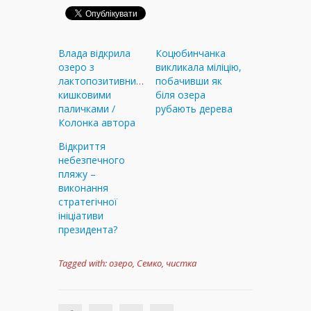
Влада відкрила
Коцюбинчанка
озеро з
викликала міліцію,
лактопозитивними
побачивши як
кишковими
біля озера
паличками /
рубають дерева
Колонка автора
Відкриття
небезпечного
пляжу –
виконання
стратегічної
ініціативи
президента?
Tagged with:
озеро
,
Семко
,
чистка