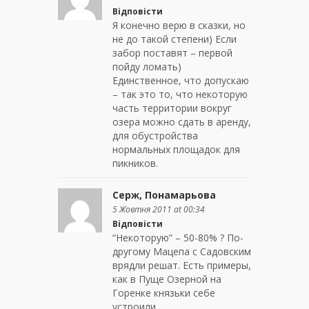
Відповісти
Я конечно верю в сказки, но
не до такой степени) Если
забор поставят – первой
пойду ломать)
Единственное, что допускаю
– так это то, что некоторую
часть территории вокруг
озера можно сдать в аренду,
для обустройства
нормальных площадок для
пикников.
Серж, Понамарьова
5 Жовтня 2011 at 00:34
Відповісти
“Некоторую” – 50-80% ? По-
другому Мацепа с Садовским
врядли решат. Есть примеры,
как в Пуще Озерной на
Горенке князьки себе
устроили …