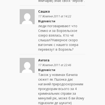
яничарів) знає своїх “хероїв”.
Сашко
17 Жовтня 2011 at 14:22
Відповісти
люди поговаривают что
Семко и за Ворзельское
озеро взялась. Кто чё
слышал?Наверное скоро
вагончик с нашего озера
перевезут в Ворзель?
Avrora
17 Жовтня 2011 at 22:46
Відповісти
Також у новинах бачила
сюжет як Пшонка дає
наганяй природоохоронним
прокурорам всього за 4
кримінальних справи за
минулий рік, може б ви йому
підказали де шукати)