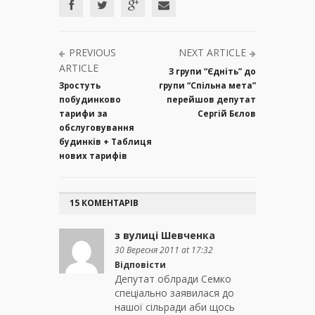
PREVIOUS
NEXT ARTICLE
ARTICLE
З групи “Єдніть” до
Зростуть
групи “Спільна мета”
побудинково
перейшов депутат
тарифи за
Сергій Бєлов
обслуговування
будинків + Таблиця
нових тарифів
15 КОМЕНТАРІВ
з вулиці Шевченка
30 Вересня 2011 at 17:32
Відповісти
Депутат облради Семко
спеціально заявилася до
нашої сільради аби щось