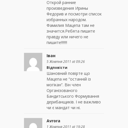
Открой ранние
произведения Ирины
Федорив и посмотри список
избранных народом.
Фамилия Мацепа там не
значится.Ребята пишите
правду или ничего не
пишите!!!!!!!
Іван
5 Жовтня 2011 at 09:26
Відповісти
Шановний повірте що
Мацепа не “останній із
могікан”. Він член
Організованого
Бандитського Формування
дерибанщиків. І не важливо
чи є мандат чи ні.
Avrora
1 Жовтня 2011 at 19:28