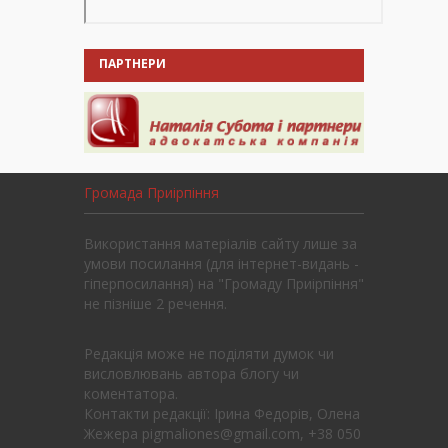
ПАРТНЕРИ
Громада Приірпіння
Використання матеріалів сайту лише за
умови посилання (для інтернет-видань -
гіперпосилання) на "Громаду Приірпіння"
не пізніше 2 речення.
Редакція може не поділяти думок чи
висловлювань автора блогу чи
коментатора.
Контакти редакції: Ірина Федорів, Олена
Жежера pigmaliones@gmail.com, +38 050