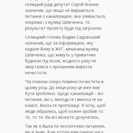
селищній раді депутат Сергій Ясенєв
зазначив, що якщо не вирішиться
питання з каналізацією, яка зливається,
зокрема і з вулиці Шевченка, то
результат проекту буде під загрозою.
Селищний голова Вадим Садовський
зазначив, що за інформацією, яку
надали йому в ЖКГ, мешканці вулиці
Шевченка, що живуть у приватних
буднках під лісом, жодного разу не
зверталися з проханням вивезти
нечистоти.
“За планом озеро повинні почистити в
цьому році. До кінця року це вже має
бути зроблено. Щодо каналізацій – всі
питання, які є, виходьте і виносьте на
комісії. Вносьте пропозиції. Я хочу, щоб
люди зібрались, щоб кожен зробив то
те, то те. Ви всі можете долучатись.
Так як я йшла по екологічних питаннях,
які я знаю. Я не хотіла вам раніше часу