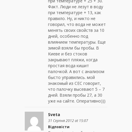
при температуре + 25 + 30.
Факт. Люди не лезут в воду
при температуре + 13, как
правило. Ну, и никто не
говорил, что вода не может
менять своих свойств за 10
дней, особенно под
влиянием температуры. Еще
зимой взяли бы пробы. В
Киеве и без стоков
закрывают пляжи, когда
простая вода кишит
палочкой. А вот с анализом
бысто управились. мой
знакомый из СЕС говорит,
что палочку высевают 5 – 7
дней. Взяли пробы 27, а 30
уже на сайте. Оперативно)))
Sveta
31 Серпня 2012 at 15:07
Відповісти