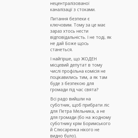
нецентралізованої
каналізації з стоками.
Питання безпеки є
ключовим. Тому за це має
зараз хтось нести
відповідальність. І не тоді, як
не дай Боже щось
станеться.
І найгірше, що ЖОДЕН
місцевий депутат в тому
числі профільна комісія не
поцікавились тим, а як там
буде з безпекою для
громади під час свята?
Всі радо вийшли на
суботник, щоб прибрати ліс
для Петра Мельника, а не
для громади (бо на жодному
суботнику крім Боримського
й Слюсаренка нікого не
видно було).