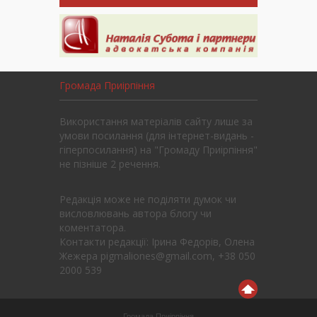
Громада Приірпіння
Використання матеріалів сайту лише за
умови посилання (для інтернет-видань -
гіперпосилання) на "Громаду Приірпіння"
не пізніше 2 речення.
Редакція може не поділяти думок чи
висловлювань автора блогу чи
коментатора.
Контакти редакції: Ірина Федорів, Олена
Жежера pigmaliones@gmail.com, +38 050
2000 539
Громада Приірпіння