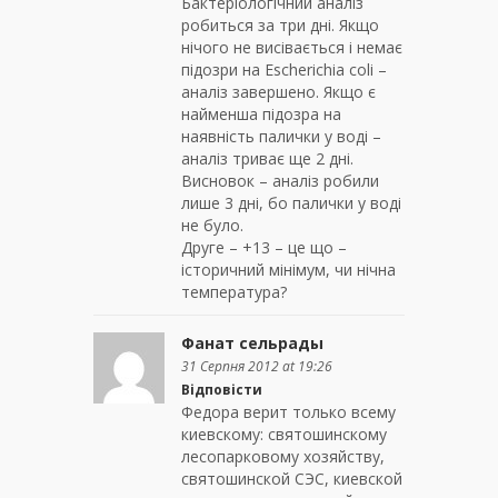
Бактеріологічний аналіз
робиться за три дні. Якщо
нічого не висівається і немає
підозри на Escherichia coli –
аналіз завершено. Якщо є
найменша підозра на
наявність палички у воді –
аналіз триває ще 2 дні.
Висновок – аналіз робили
лише 3 дні, бо палички у воді
не було.
Друге – +13 – це що –
історичний мінімум, чи нічна
температура?
Фанат сельрады
31 Серпня 2012 at 19:26
Відповісти
Федора верит только всему
киевскому: святошинскому
лесопарковому хозяйству,
святошинской СЭС, киевской