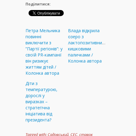
Поділитися:
Петра Мельника
Влада відкрила
повинні
озеро з
виключити з
лактопозитивними
”Партії регіонів”: у
кишковими
своїй PR-кампанії
паличками /
він ризикує
Колонка автора
життям дітей /
Колонка автора
Діти з
температурою,
дорослі у
виразках –
стратегічна
ініціатива від
президента?
Tagged with:
Садовський
,
СЕС
,
ставок