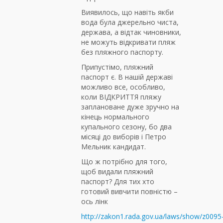
Виявилось, що навіть якби
вода була джерельно чиста,
держава, а відтак чиновники,
не можуть відкривати пляж
без пляжного паспорту.
Припустімо, пляжний
паспорт є. В нашій державі
можливо все, особливо,
коли ВІДКРИТТЯ пляжу
заплановане дуже зручно на
кінець нормального
купального сезону, бо два
місяці до виборів і Петро
Мельник кандидат.
Що ж потрібно для того,
щоб видали пляжний
паспорт? Для тих хто
готовий вивчити повністю –
ось лінк
http://zakon1.rada.gov.ua/laws/show/z0095