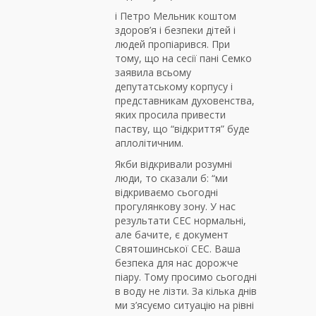
і Петро Мельник коштом
здоров’я і безпеки дітей і
людей пропіарився. При
тому, що на сесії пані Семко
заявила всьому
депутатському корпусу і
представникам духовенства,
яких просила привести
паству, що “відкриття” буде
аплолітичним.
Якби відкривали розумні
люди, то сказали б: “ми
відкриваємо сьогодні
прогулянкову зону. У нас
результати СЕС нормальні,
але бачите, є документ
Святошинської СЕС. Ваша
безпека для нас дорожче
піару. Тому просимо сьогодні
в воду не лізти. За кілька днів
ми з’ясуємо ситуацію на рівні