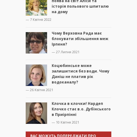
поява на світ Аліси та
історія польового шпиталю
на дому
— 7 Квітня 2022
Чому Верховна Рада має
блокувати збільшення меж
Ірпеня?
— 27 Липня 2021
Коцюбинське може
залишитися без води. Чому
Даніш не платив рік
водоканалу?
— 26 Квітня 2021
Клочка в клочки! Нардеп
Клочко стає в.о. Дубінського
в Приірпінні
— 10 Квітня 2021
ВАС МОЖУТЬ ПОПЕРЕДЖАТИ ПРО