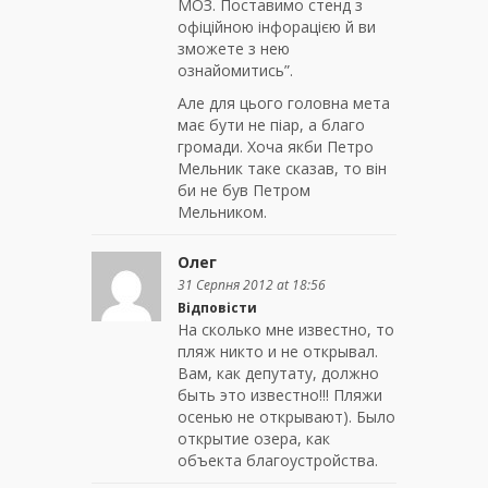
МОЗ. Поставимо стенд з
офіційною інфорацією й ви
зможете з нею
ознайомитись”.
Але для цього головна мета
має бути не піар, а благо
громади. Хоча якби Петро
Мельник таке сказав, то він
би не був Петром
Мельником.
Олег
31 Серпня 2012 at 18:56
Відповісти
На сколько мне известно, то
пляж никто и не открывал.
Вам, как депутату, должно
быть это известно!!! Пляжи
осенью не открывают). Было
открытие озера, как
объекта благоустройства.