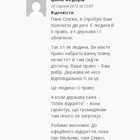
30 Серпня 2012 at 15:01
Відповісти
Пане Олеже, я спробую Вам
пояснити дві речі. Є людина й
її право, а є держава і її
обов’язок.
Так от як людина, Ви маєте
право набрати ванну повну
нечистот й там сидіти
досхочу. Ваше право – Ваш
вибір. Держава не несе
відповідальності за це.
Це людина і її право.
А коли держава каже –
“пляж відкрито” – вона
гарантує, що громадянам
там нічого не загрожує.
Робимо висновки. До
офіційного відкриття, поки
пан Мельник, пані Семко,