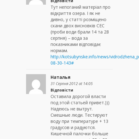
Відповісти
Тут непоганий матеріал про
відкриття озера. І як не
дивно, у статті розміщено
скани двох висновків СЕС
(проби води брали 14 та 28
серпня) – вода за
показниками відповідає
нормам.
http://kotsubynske.info/news/vidrodzhena_
08-30-143#
Наталья
31 Серпня 2012 at 14:05
Відповісти
Оставила дорогой власти
под этой статьей привет.)))
Надеюсь не вытрут.
Смешные люди. Тестируют
воду при температуре + 13
градусов и радуются.
Кишечной палочки больше