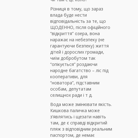
Різниця в тому, що зараз
влада буде нести
відповідальність за те, що
ЩОДЕННО, після офіційного
“відкриття” озера, вона
наражає на небезпеку (не
гарантуючи безпеку) життя
дітей і дорослих громади,
чиїм добробутом так
“опікується” роздаючи
народне багатство – ліс під
кооперативи, для
“новатора”, підставним
особам, депутатам
селищнох ради і т д.
Вода може змінювати якість.
Кишкова паличка може
з’являтись і щезати навіть
там, де є справді відкритий
пляж з відповідним реальним
паспортом, де немає