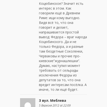
Коцюбинское? Значит есть
интерес в этом. Как
говорили ещё в Древнем
Риме: ищи кому выгодно.
Видя всё то, что она
говорит и делает,
напрашивается простой
вывод: Федора – враг народа
Коцюбинского. Да и не
только Федора, а и разные
там бездетные Соколенки,
Черваковы и прочие про-
киевские”журнашлюшки”.
Думаю, наступил момент
требовать от сельрады
исключения Федоры из
депутатов за то, что она
вредит интересам посёлка. А
иначе, то ли ещё будет.
З вул. Меблева
5 Вересня 2012 at 22:09