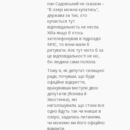
пан Садовський не сказали –
“В озері можна купатись”,
держава за тих, хто
купається тут
відповідальність не несла.
Хіба якщо б хтось
зателефонував в підрозділ
МНС, то вони мали б
рятувати. Але тут ніхто б за
це відповідальності не ніс,
бо людина сама полізла.
Тому я, як депутат селищної
ради, почувши, що буде
офіційне відкриття,
врахувавши виступи двох
депутатів (Ясінєва й
Хвостенка), які
наголошували, що стоки все
одно йдуть так чи інакше в
озеро, задалась питанням,
чи можемо ми його офіційно
відкрити.