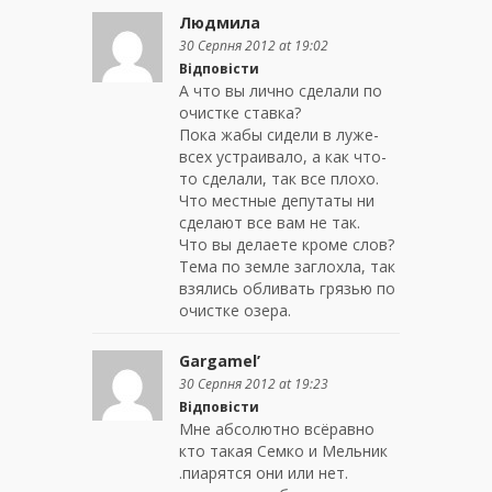
Людмила
30 Серпня 2012 at 19:02
Відповісти
А что вы лично сделали по
очистке ставка?
Пока жабы сидели в луже-
всех устраивало, а как что-
то сделали, так все плохо.
Что местные депутаты ни
сделают все вам не так.
Что вы делаете кроме слов?
Тема по земле заглохла, так
взялись обливать грязью по
очистке озера.
Gargamel’
30 Серпня 2012 at 19:23
Відповісти
Мне абсолютно всёравно
кто такая Семко и Мельник
.пиарятся они или нет.