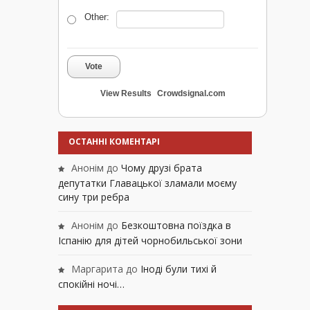
Other:
Vote
View Results
Crowdsignal.com
ОСТАННІ КОМЕНТАРІ
Анонім
до
Чому друзі брата
депутатки Главацької зламали моєму
сину три ребра
Анонім
до
Безкоштовна поїздка в
Іспанію для дітей чорнобильської зони
Маргарита
до
Іноді були тихі й
спокійні ночі…