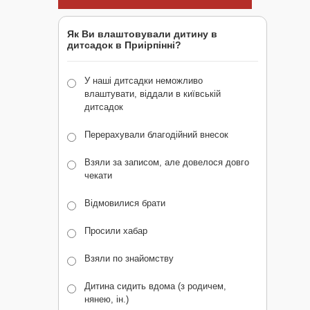
Як Ви влаштовували дитину в
дитсадок в Приірпінні?
У наші дитсадки неможливо
влаштувати, віддали в київській
дитсадок
Перерахували благодійний внесок
Взяли за записом, але довелося довго
чекати
Відмовилися брати
Просили хабар
Взяли по знайомству
Дитина сидить вдома (з родичем,
нянею, ін.)