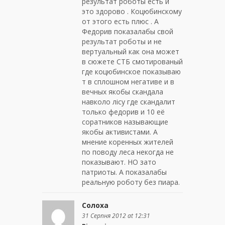
результат роботы есть и
это здорово . Коцюбинскому
от этого есть плюс . А
Федорив показалабы свой
результат роботы и не
вертуальный как она может
в сюжете СТБ смотированый
где коцюбинское показываю
т в сплошном негативе и в
вечных якобы скандала
навколо лiсу где скандалит
только федорив и 10 её
соратников называющие
якобы активистами. А
мнение коренных жителей
по поводу леса некогда не
показывают. НО зато
патриоты. А показалабы
реальную роботу без пиара.
Солоха
31 Серпня 2012 at 12:31