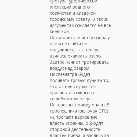
прокуратуре; киевской
инспекции водного
хозяйства и Киевской
городскому совету. В своих
аргументах ссылается на всё
киевское.
Остановить очистку озера у
нее и её шайки не
получилось, так теперь
взялась охаивать озеро.
Завтра начнет третировать
воздух над озером.
Послезавтра будет
поливать грязью луну за то,
что от неё случаются
приливы и отливы на
коцюбинском озере.
Интересно, почему она и её
приспешники (включая СТБ)
не трогают верховную
власть Украины, обходят
стороной деятельность
властей Киева, а взялись за