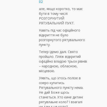
02
але, якщо коротко, то має
бути в тому числі
РОЗГОРНУТИЙ
РЯТУВАЛЬНИЙ ПУКТ.
Навіть під час офіційного
відкриття не було
розгорнутого рятувального
пункту.
Тепер ідемо далі. Свято
пройшло. Пляж відкритий
офіційно владою трьох рівнів
– народною, обласною,
місцевою.
Уявіть, що хтось полізе в
озеро купатись.
Рятувального пункту нема.
Не дай Боже щось
станеться. Хто кине дитині
рятувлаьне коло? І взагалі
чи там є це коло?