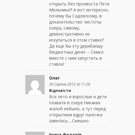
открыть без прохвоста Пети
Мельника?! А вот интересно,
почему бы Садовскому, в
доказательство чистоты
озера, самому,
демонстративно не
искупаться в этом ставке?
Да еще бы эту дерибаншу
бюджетных денег – Семко
вместе с ним запустить в
ставок!
Олег
30 Серпня 2012 at 11:28
Відповісти
Все лето и взрослые и дети
плавати в озере.Никаких
жалоб небыло, а тут перед
открытием вдруг палочка
завелась….Смешно.
Ірина Федорів