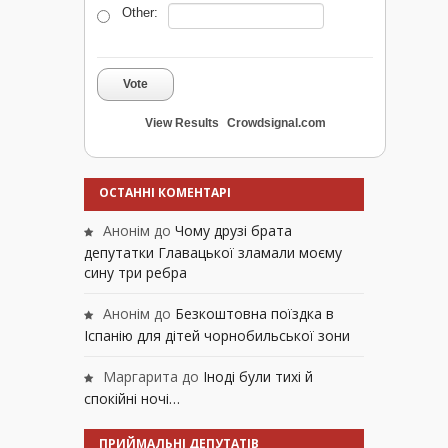
Other:
Vote
View Results
Crowdsignal.com
ОСТАННІ КОМЕНТАРІ
Анонім
до
Чому друзі брата
депутатки Главацької зламали моєму
сину три ребра
Анонім
до
Безкоштовна поїздка в
Іспанію для дітей чорнобильської зони
Маргарита
до
Іноді були тихі й
спокійні ночі…
ПРИЙМАЛЬНІ ДЕПУТАТІВ