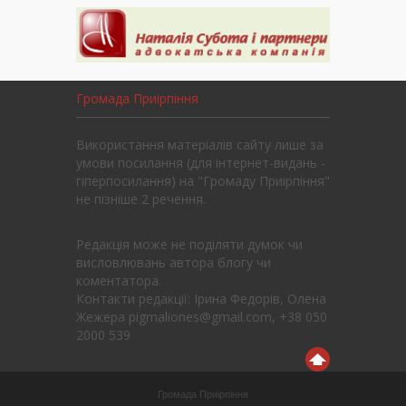
Громада Приірпіння
Використання матеріалів сайту лише за
умови посилання (для інтернет-видань -
гіперпосилання) на "Громаду Приірпіння"
не пізніше 2 речення.
Редакція може не поділяти думок чи
висловлювань автора блогу чи
коментатора.
Контакти редакції: Ірина Федорів, Олена
Жежера pigmaliones@gmail.com, +38 050
2000 539
Громада Приірпіння