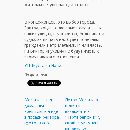
жителям некую планку и эталон.
В конце-концов, это выбор города.
Завтра, когда то же самое случится на
ваших улицах, в магазинах, больницах и
судах, защищать вас будет почетный
гражданин Петр Мельник. И ни власть,
ни Виктор Янукович не будут иметь к
этому никакого отношения.
УП. Мустафа Наєм.
Поділитися:
Мельник – під
Петра Мельника
домашнім
повинні
арештом: він йде
виключити з
з посади ректора
”Партії регіонів”: у
(фото, відео)
своїй PR-кампанії
він ризикує