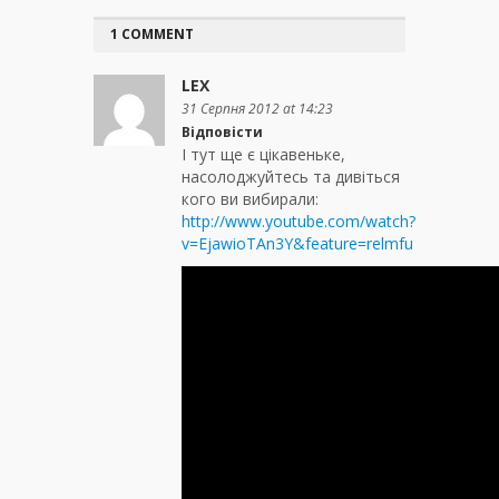
1 COMMENT
LEX
31 Серпня 2012 at 14:23
Відповісти
І тут ще є цікавеньке,
насолоджуйтесь та дивіться
кого ви вибирали:
http://www.youtube.com/watch?
v=EjawioTAn3Y&feature=relmfu