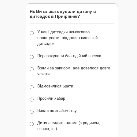
Як Ви влаштовували дитину в
дитсадок в Приірпінні?
У наші дитсадки неможливо
влаштувати, віддали в київській
дитсадок
Перерахували благодійний внесок
Взяли за записом, але довелося довго
чекати
Відмовилися брати
Просили хабар
Взяли по знайомству
Дитина сидить вдома (з родичем,
нянею, ін.)