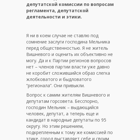
депутатской комиссии по вопросам
регламента, депутатской
деятельности и этики.
Я ни в коем случае не ставлю под
сомнение заслуги господина Мельника
перед общественностью. Я не житель
Вишневого и оценить их объективно не
могу. Да и к Партии регионов вопросов
нет – членов партии власти уже давно
не коробит сложившийся образ слегка
жлобковатого и быдловатого
“регионала”. Они привыкли.
Вопрос к самим жителям Вишневого и
депутатам горсовета. Бесспорно,
господин Мельник – выдающийся
человек, депутат, а теперь еще и
кандидат в народные депутаты по 95
округу. Но этим решением,
подкрепленным к тому же комиссией по
этике, город выставляет себе и своим