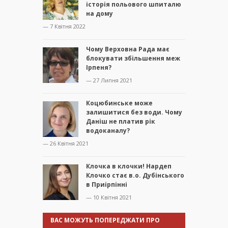
історія польового шпиталю
на дому
— 7 Квітня 2022
Чому Верховна Рада має
блокувати збільшення меж
Ірпеня?
— 27 Липня 2021
Коцюбинське може
залишитися без води. Чому
Даніш не платив рік
водоканалу?
— 26 Квітня 2021
Клочка в клочки! Нардеп
Клочко стає в.о. Дубінського
в Приірпінні
— 10 Квітня 2021
ВАС МОЖУТЬ ПОПЕРЕДЖАТИ ПРО