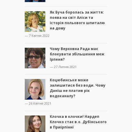
Як Буча боролась за життя:
поява на світ Аліси та
історія польового шпиталю
на дому
— 7 Квітня 2022
Чому Верховна Рада має
блокувати збільшення меж
Ірпеня?
— 27 Липня 2021
Коцюбинське може
залишитися без води. Чому
Даніш не платив рік
водоканалу?
— 26 Квітня 2021
Клочка в клочки! Нардеп
Клочко стає в.о. Дубінського
в Приірпінні