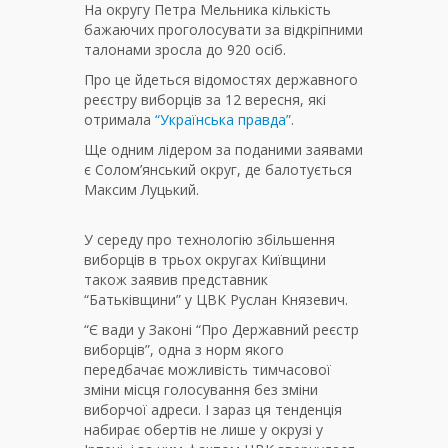
На округу Петра Мельника кількість
бажаючих проголосувати за відкріпними
талонами зросла до 920 осіб.
Про це йдеться відомостях державного
реєстру виборців за 12 вересня, які
отримала
“Українська правда”
.
Ще одним лідером за поданими заявами
є Солом’янський округ, де балотується
Максим Луцький.
У середу про технологію збільшення
виборців в трьох округах Київщини
також заявив представник
“Батьківщини” у ЦВК Руслан Князевич.
“Є вади у Законі “Про Державний реєстр
виборців”, одна з норм якого
передбачає можливість тимчасової
зміни місця голосування без зміни
виборчої адреси. І зараз ця тенденція
набирає обертів не лише у окрузі у