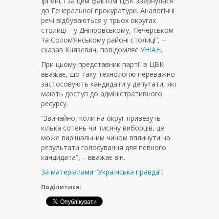
Ірпені, і за цим фактом ЦВК звернулася
до Генеральної прокуратури. Аналогічні
речі відбуваються у трьох округах
столиці – у Дніпровському, Печерськом
та Солом’янському районі столиці”, –
сказав Князевич, повідомляє
УНІАН
.
При цьому представник партії в ЦВК
вважає, що таку технологію переважно
застосовують кандидати у депутати, які
мають доступ до адміністративного
ресурсу.
“Звичайно, коли на округ привезуть
кілька сотень чи тисячу виборців, це
може вирішальним чином вплинути на
результати голосування для певного
кандидата”, – вважає він.
За матеріалами “Українська правда”
.
Поділитися: