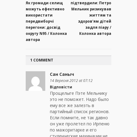
Як громади селищ
підтвердили: Петро
можуть ефективно
Мельник ризикував
використати
життям та
передвиборчі
здоров'ям дітей
перегони: досвід
задля піару /
округу N95 / Колонка
Колонка автора
автора
1 COMMENT
Сан Саныч
14 Вересня 2012 at 07:12
Відповісти
Прощелыге Пэте Мельнику
это не поможет. Надо было
ему все же залезть в
партийный список регионов.
Если помните, не так давно
он уже пролетел по Ирпеню
по мажоритарке и его
студенческие махинации не