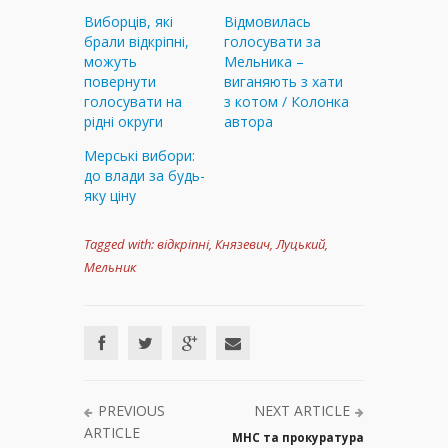
Виборців, які
Відмовилась
брали відкріпні,
голосувати за
можуть
Мельника –
повернути
виганяють з хати
голосувати на
з котом / Колонка
рідні округи
автора
Мерські вибори:
до влади за будь-
яку ціну
Tagged with:
відкріпні
,
Князевич
,
Луцький
,
Мельник
PREVIOUS
NEXT ARTICLE
ARTICLE
МНС та прокуратура