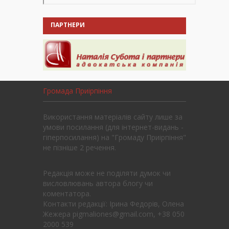
ПАРТНЕРИ
Громада Приірпіння
Використання матеріалів сайту лише за
умови посилання (для інтернет-видань -
гіперпосилання) на "Громаду Приірпіння"
не пізніше 2 речення.
Редакція може не поділяти думок чи
висловлювань автора блогу чи
коментатора.
Контакти редакції: Ірина Федорів, Олена
Жежера pigmaliones@gmail.com, +38 050
2000 539