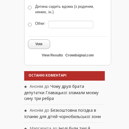
Дитина сидить вдома (з родичем,
нянею, ін.)
Other:
Vote
View Results
Crowdsignal.com
ОСТАННІ КОМЕНТАРІ
Анонім
до
Чому друзі брата
депутатки Главацької зламали моєму
сину три ребра
Анонім
до
Безкоштовна поїздка в
Іспанію для дітей чорнобильської зони
Маргарита
до
Іноді були тихі й