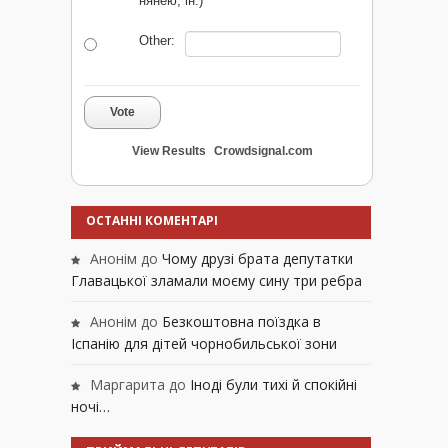
нянею, ін.)
Other:
Vote
View Results
Crowdsignal.com
ОСТАННІ КОМЕНТАРІ
Анонім
до
Чому друзі брата депутатки
Главацької зламали моєму сину три ребра
Анонім
до
Безкоштовна поїздка в
Іспанію для дітей чорнобильської зони
Маргарита
до
Іноді були тихі й спокійні
ночі…