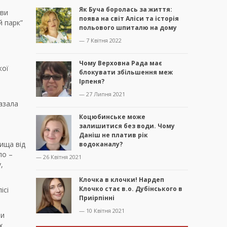
Як Буча боролась за життя:
ави
поява на світ Аліси та історія
й парк”
польового шпиталю на дому
— 7 Квітня 2022
Чому Верховна Рада має
кої
блокувати збільшення меж
Ірпеня?
— 27 Липня 2021
казала
Коцюбинське може
залишитися без води. Чому
Даніш не платив рік
ища від
водоканалу?
ло –
— 26 Квітня 2021
,
Клочка в клочки! Нардеп
Клочко стає в.о. Дубінського в
ісі
Приірпінні
— 10 Квітня 2021
ти
х