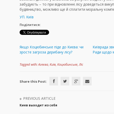
забудують – то при відновленні лісу доведеться вику
будівництво, можливо ще й сплатити моральну компенс
УП. Київ
Поділитися:
Якщо Коцюбинське піде до Києва: чи
Київрада зв
зросте загроза дерибану лісу?
Ради щодо 
Tagged with:
Агеєва
,
Київ
,
Коцюбинське
,
Ліс
Share this Post:
PREVIOUS ARTICLE
Киев выходит из себя