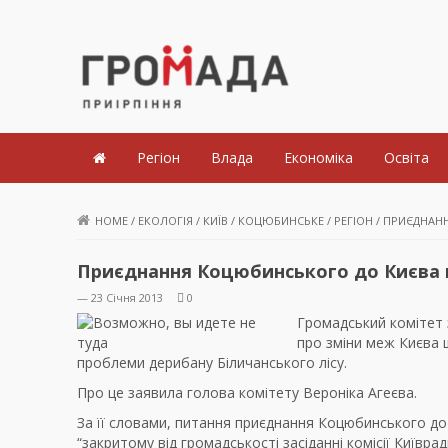
Громада Приірпіння
Регіон
Влада
Економіка
Освіта
HOME
/
ЕКОЛОГІЯ
/
КИЇВ
/
КОЦЮБИНСЬКЕ
/
РЕГІОН
/
ПРИЄДНАНН
Приєднання Коцюбинського до Києва н
— 23 Січня 2013
0
Громадський комітет 
про зміни меж Києва 
проблеми дерибану Біличанського лісу.
Про це заявила голова комітету Вероніка Агеєва.
За її словами, питання приєднання Коцюбинського до 
“закритому від громадськості засіданні комісії Київрад