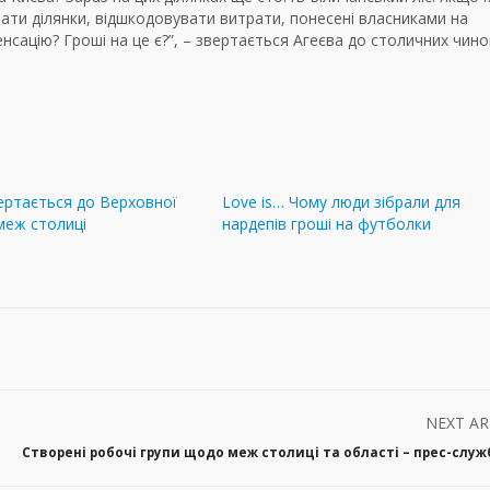
пати ділянки, відшкодовувати витрати, понесені власниками на
ацію? Гроші на це є?”, – звертається Агеєва до столичних чино
ертається до Верховної
Love is… Чому люди зібрали для
меж столиці
нардепів гроші на футболки
NEXT AR
Створені робочі групи щодо меж столиці та області – прес-слу