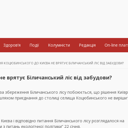
Здоров’я
Події
Колумністи
Редакція
On-line пла
Я КОЦЮБИНСЬКОГО ДО КИЄВА НЕ ВРЯТУЄ БІЛИЧАНСЬКИЙ ЛІС ВІД ЗАБУДОВИ?
е врятує Біличанський ліс від забудови?
за збереження Біличанського лісу побоюється, що рішення Київ
шляхом приєднання до столиці селища Коцюбинського не виріши
Києва і відповідно питання Біличанського лісу розглядалося на
и з питань екологічної політики” 22 січня.