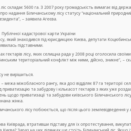
іс складає 5600 га. З 2007 року громадськість вимагає від держ
про надання Біличанському лісу статусу “національний природни
резидента”, – заявила Агеєва.
з Публічної кадастрової карти України
 лісу, який знаходився під юрисдикцією Києва, депутати Коцюбинсь
иявилась підставними.
ах гектарів лісу, яких селищна рада у 2008 році оголосила своїми
инським територіальний конфлікт між ними, дійсно, зникне”, – с
су не вирішиться.
 межа міжобласного рангу, яка досі відділяє 87 га території сел
д приватизацію та забудову і кількасот гектарів з яких уже розда
ень щодо приватизації та забудови київського Біличанського лісу
нана жінка.
личанського лісу побоюється, що після цього землевідведення у л
ова Київрада, втративши підставу для їх опротестування, викупа
 Києва? Зараз на цих ділянках ще стоїть Біличанський ліс. Якщо ї