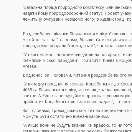
“Загальна площа природного комплексу Біличанський л
надати йому природоохоронний статус. Проект указу 
лежить (у очікуванні невідомо чого) в Адміністрації п
Роздерибанені ділянки Біличанського лісу. Скриншот 
У той же час, за її словами, більше п’ятисот ділянок
сільради уже роздали “громадянам”, частина з яких в
“У перспективі – нові землевідводи на чотирьох тисяч
“землями міської забудови”. При злитті Києва з Коцюб
Агеєва.
Водночас, за її словами, питання роздерибаненого лі
“У випадку приєднання селища Коцюбинське до Києва –
4065 га Біличанського лісу, які селище запланувало пі
зникне. А Київ стане офіційним правонаступником ріш
прийнятих Коцюбинською селищною радою”, – переко
За її словами, Громадський комітет за збереження Бі
можуть бути остаточно визнані законими.
“А якщо вони не будуть визнані Київрадою, то чи гот
земельні ділянки у власників за рахунок бюджету міста