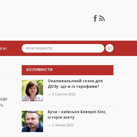
тежі
КОЛУМНІСТИ
Опалювальлний сезон для
ДОЗу: що ж із тарифами?
— 3 Серпня 2022
ради
ть
Буча – київське Беверлі Хілс,
історія злету
— 2 Липня 2022