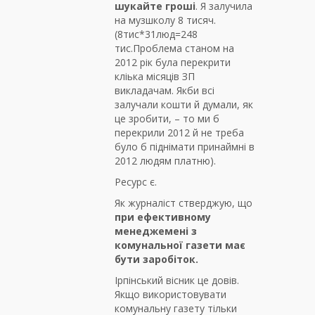
шукайте гроші
. Я залучила
на музшколу 8 тисяч.
(8тис*31люд=248
тис.Проблема станом на
2012 рік була перекрити
кліька місяців ЗП
викладачам. Якби всі
залучали кошти й думали, як
це зробити, – то ми б
перекрили 2012 й не треба
було б піднімати принаймні в
2012 людям платню).
Ресурс є.
Як журналіст стверджую, що
при ефективному
менеджемені з
комунальної газети має
бути заробіток.
Ірпінський вісник це довів.
Якщо використовувати
комунальну газету тільки