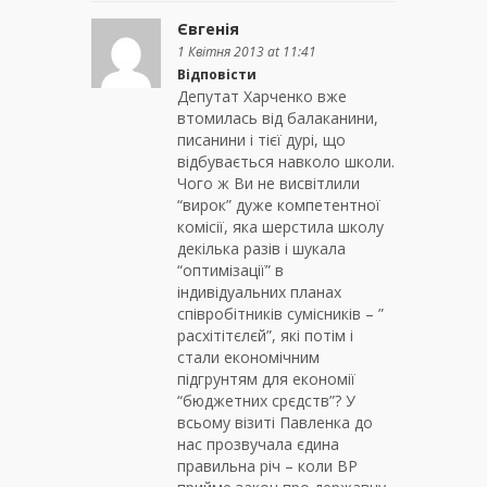
Євгенія
1 Квітня 2013 at 11:41
Відповісти
Депутат Харченко вже
втомилась від балаканини,
писанини і тієї дурі, що
відбувається навколо школи.
Чого ж Ви не висвітлили
“вирок” дуже компетентної
комісії, яка шерстила школу
декілька разів і шукала
“оптимізації” в
індивідуальних планах
співробітників сумісників – ”
расхітітєлєй”, які потім і
стали економічним
підгрунтям для економії
“бюджетних срєдств”? У
всьому візиті Павленка до
нас прозвучала єдина
правильна річ – коли ВР