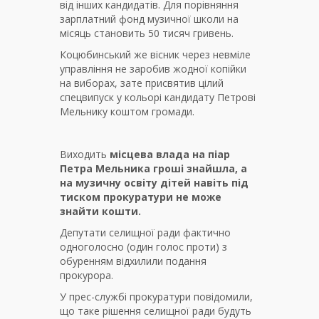
від інших кандидатів. Для порівняння
зарплатний фонд музичної школи на
місяць становить 50 тисяч гривень.
Коцюбинський же вісник через невміле
управління не заробив жодної копійки
на виборах, зате присвятив цілий
спецвипуск у кольорі кандидату Петрові
Мельнику коштом громади.
Виходить
місцева влада на піар
Петра Мельника гроші знайшла, а
на музичну освіту дітей навіть під
тиском прокуратури не може
знайти кошти.
Депутати селищної ради фактично
одноголосно (один голос проти) з
обуренням відхилили подання
прокурора.
У прес-службі прокуратури повідомили,
що таке рішення селищної ради будуть