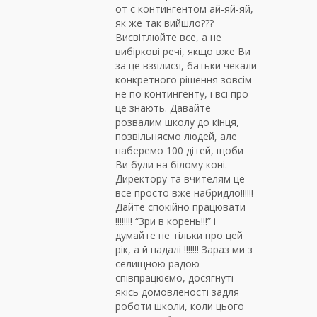
от с контингентом ай-яй-яй,
як же так вийшло???
Висвітлюйте все, а не
вибіркові речі, якщо вже Ви
за це взялися, батьки чекали
конкретного рішення зовсім
не по контингенту, і всі про
це знають. Давайте
розвалим школу до кінця,
позвільняємо людей, але
наберемо 100 дітей, щоби
Ви були на білому коні.
Директору та вчителям це
все просто вже набридло!!!!!!
Дайте спокійно працювати
!!!!!!!! “Зри в корень!!!” і
думайте не тільки про цей
рік, а й надалі !!!!!!! Зараз ми з
селищною радою
співпрацюємо, досягнуті
якісь домовленості задля
роботи школи, коли цього