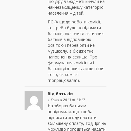
що діру в бюджеті кинули на
найнезахищенішу категорію
населення – дітей.
ПС (А щодо роботи комісії,
то треба було повідомити
батьків, включити активних
батьків з відповідною
освітою і перевіряти не
музшколу, а бюджетне
наповнення селища. Про
формування комісії і я і
батьки дізнались лише після
того, як комісія
“попрацювала”).
Від батьків
1 Квітня 2013 at 13:17
На зборах батькам
повідомили, що треба
підписати згоду платити
збільшену оплату, тоді Ірпінь
можливо погодиться надати