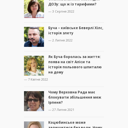
ДОЗу: що ж із тарифами?
— 3 Серпня 2022
Буча – київське Беверлі Хілс,
історія злету
— 2 Липня 2022
Як Буча боролась за життя:
поява на світ Аліси та
історія польового шпиталю
на дому
— 7 Квітня 2022
Чому Верховна Рада має
блокувати збільшення меж
Ірпеня?
— 27 Липня 2021
Коцюбинське може
залишитися без води. Чому