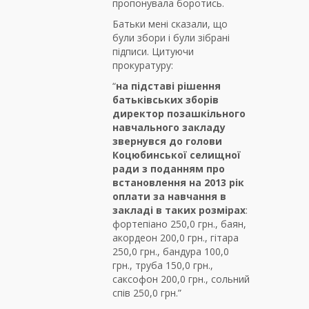
пропонувала боротись.
Батьки мені сказали, що
були збори і були зібрані
підписи. Цитуючи
прокуратуру:
“
на підставі рішення
батьківських зборів
директор позашкільного
навчального закладу
звернувся до голови
Коцюбинської селищної
ради з поданням про
встановлення на 2013 рік
оплати за навчання в
закладі в таких розмірах
:
фортепіано 250,0 грн., баян,
акордеон 200,0 грн., гітара
250,0 грн., бандура 100,0
грн., труба 150,0 грн.,
саксофон 200,0 грн., сольний
спів 250,0 грн.”