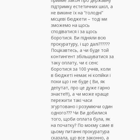
прийме закон про державну
підтримку естетичних шкіл, а
не викине їх на “голодні”
місцеві бюджети – тоді ми
зможемо на щось
сподіватися і за щось
боротися. Ви підняли всю
прокуратуру, і що далі??????
Поцікавтесь, а чи буде той
контингент збільшуватися за
таку оплату, чи є сенс
боротися за 100 учнів, коли
в бюджеті немає ні копійки і
поки що і не буде ( Ви, як
депутат, про це дуже гарно
знаєте!!!), а чи може краще
пережити такі часи
згуртовано і розуміючи один
одного??? Чи Ви добилися
того, щоби оплата була, як
на початку? По моєму саме в
цьому питанні прокуратура
сказала, що все законно, а