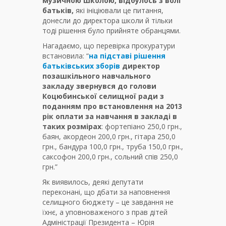
музичною школою, відбулось з волі
батьків,
які ініціювали це питання,
донесли до директора школи й тільки
тоді рішення було прийняте обранцями.
Нагадаємо, що перевірка прокуратури
встановила: “
на підставі рішення
батьківських зборів
директор
позашкільного навчального
закладу звернувся до голови
Коцюбинської селищної ради з
поданням про встановлення на 2013
рік оплати за навчання в закладі в
таких розмірах
: фортепіано 250,0 грн.,
баян, акордеон 200,0 грн., гітара 250,0
грн., бандура 100,0 грн., труба 150,0 грн.,
саксофон 200,0 грн., сольний спів 250,0
грн.”
Як виявилось, деякі депутати
переконані, що дбати за наповнення
селищного бюджету – це завдання не
їхнє, а уповноваженого з прав дітей
Адміністрації Президента – Юрія