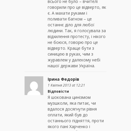
всього не було – вчителі
говорили про це відверто, як
є. А махати руками і
поливати багном – це
останнє діло для любої
людини. Так, я голосувала за
відхилення протесту, і нікого
не боюся, говорю про це
відверто. Краще бути з
синицею в руках, чим з
журавлем у далекому небі
нашої держави Україна.
Ірина Федорів
1 Квітня 2013 at 12:21
Відповісти
Я шокована цинізмом
музшколи, яка питає, чи
вдалося досягнути рівня
оплати, який був до
останнього підняття, проти
якого пані Харченко і