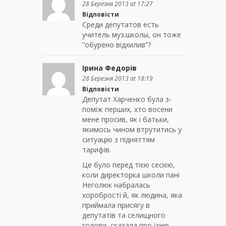
28 Березня 2013 at 17:27
Відповісти
Среди депутатов есть
учитель муз.школы, он тоже
“обурено відхилив”?
Ірина Федорів
28 Березня 2013 at 18:19
Відповісти
Депутат Харченко була з-
поміж перших, хто восени
мене просив, як і батьки,
якимось чином втрутитись у
ситуацію з підняттям
тарифів.
Це було перед тією сесією,
коли директорка школи пані
Неголюк набралась
хоробрості й, як людина, яка
приймала присягу в
депутатів та селищного
голови, сказала про їхню