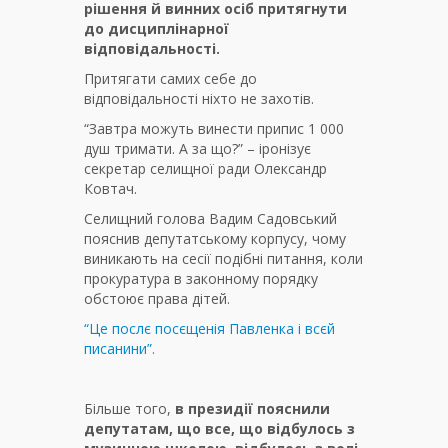
рішення й винних осіб притягнути
до дисциплінарної
відповідальності.
Притягати самих себе до
відповідальності ніхто не захотів.
“Завтра можуть винести припис 1 000
душ тримати. А за що?” – іронізує
секретар селищної ради Олександр
Ковтач.
Селищний голова Вадим Садовський
пояснив депутатському корпусу, чому
виникають на сесії подібні питання, коли
прокуратура в законному порядку
обстоює права дітей.
“Це послє посєщенія Павленка і всєй
писанини”.
Більше того,
в президії пояснили
депутатам, що все, що відбулось з