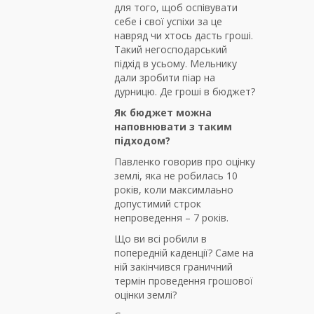
для того, щоб оспівувати
себе і свої успіхи за це
навряд чи хтось дасть гроші.
Такий негосподарський
підхід в усьому. Мельнику
дали зробити піар на
дурницю. Де гроші в бюджет?
Як бюджет можна
наповнювати з таким
підходом?
Павленко говорив про оцінку
землі, яка не робилась 10
років, коли максимлаьно
допустимий строк
непроведення – 7 років.
Що ви всі робили в
попередній каденції? Саме на
ній закінчився граничний
термін проведення грошової
оцінки землі?