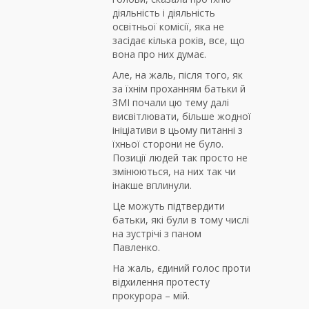
діяльність і діяльність
освітньої комісії, яка не
засідає кілька років, все, що
вона про них думає.
Але, на жаль, після того, як
за їхнім проханням батьки й
ЗМІ почали цю тему далі
висвітлювати, більше жодної
ініціативи в цьому питанні з
їхньої сторони не було.
Позиції людей так просто не
змінюються, на них так чи
інакше вплинули.
Це можуть підтвердити
батьки, які були в тому числі
на зустрічі з паном
Павленко.
На жаль, єдиний голос проти
відхилення протесту
прокурора – мій.