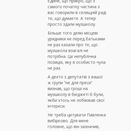
Єдине, що прикро, що з
самого початку частина з
вас говорили в селищній раді
те, що думаєте. А тепер
просто здали музшколу.
Більше того деякі місцеві
урядники не перед батьками
не раз казали про те, що
музшкола взагалі не
потрібна. Це непублічна
позиція, яку я особисто чула
не раз.
А дехто з депутатів з вашої
ж групи “не для преси”
визнав, що гроші на
музшколу в бюджеті б були,
якби хтось не лобіював свої
інтереси.
Не треба цитувати Павленка
вибірково. Для мене
головне, що він зазначив,