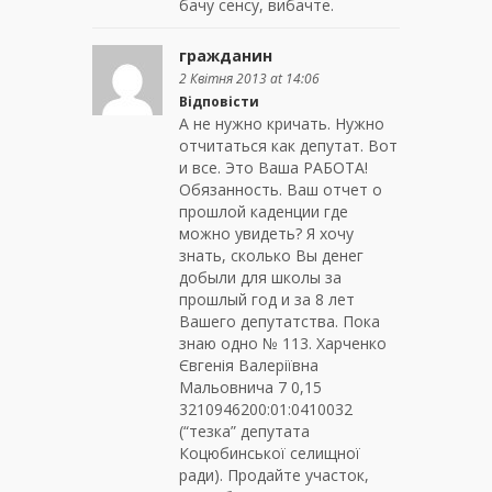
бачу сенсу, вибачте.
гражданин
2 Квітня 2013 at 14:06
Відповісти
А не нужно кричать. Нужно
отчитаться как депутат. Вот
и все. Это Ваша РАБОТА!
Обязанность. Ваш отчет о
прошлой каденции где
можно увидеть? Я хочу
знать, сколько Вы денег
добыли для школы за
прошлый год и за 8 лет
Вашего депутатства. Пока
знаю одно № 113. Харченко
Євгенія Валеріївна
Мальовнича 7 0,15
3210946200:01:0410032
(“тезка” депутата
Коцюбинської селищної
ради). Продайте участок,