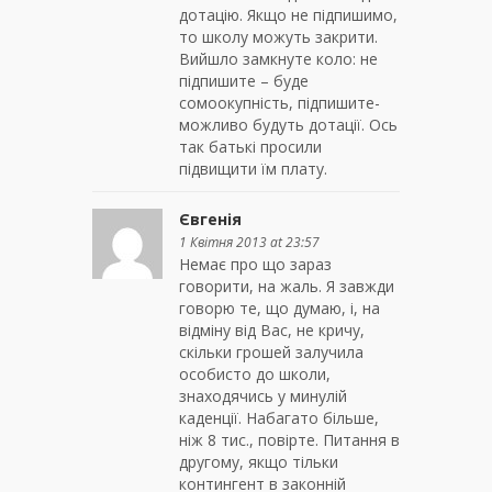
дотацію. Якщо не підпишимо,
то школу можуть закрити.
Вийшло замкнуте коло: не
підпишите – буде
сомоокупність, підпишите-
можливо будуть дотації. Ось
так батькі просили
підвищити їм плату.
Євгенія
1 Квітня 2013 at 23:57
Немає про що зараз
говорити, на жаль. Я завжди
говорю те, що думаю, і, на
відміну від Вас, не кричу,
скільки грошей залучила
особисто до школи,
знаходячись у минулій
каденції. Набагато більше,
ніж 8 тис., повірте. Питання в
другому, якщо тільки
контингент в законній