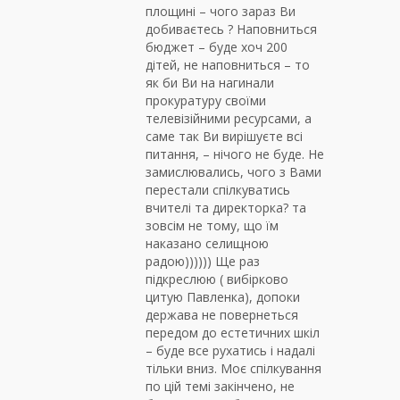
площині – чого зараз Ви
добиваєтесь ? Наповниться
бюджет – буде хоч 200
дітей, не наповниться – то
як би Ви на нагинали
прокуратуру своїми
телевізійними ресурсами, а
саме так Ви вирішуєте всі
питання, – нічого не буде. Не
замислювались, чого з Вами
перестали спілкуватись
вчителі та директорка? та
зовсім не тому, що їм
наказано селищною
радою)))))) Ще раз
підкреслюю ( вибірково
цитую Павленка), допоки
держава не повернеться
передом до естетичних шкіл
– буде все рухатись і надалі
тільки вниз. Моє спілкування
по цій темі закінчено, не