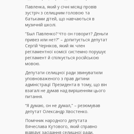
Павленка, який у січні місяці провів
зустріч з селищним головою та
батьками дітей, що навчаються в
музичній школі.
“Был Павленко? Что он говорит? Деньги
привез или нет?” – допитується депутат
Сергій Черніков, який як член
регламентної комісії системно порушує
регламент й спілкується російською
мовою.
Депутати селищної ради звинуватили
уповноваженого з прав дитини
адміністрації Президента в тому, що він
взагалі не думав над вирішенням цього
питання.
“Я думаю, он не думал,” – резюмував
депутат Олександр Хвостенко.
Помічник народного депутата
Вячеслава Кутового, який справно
відвідує засідання селищної ради,