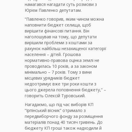
намагався нагадати суть розмови з
Юрієм Павленко депутатам.
“Павленко говорив, яким чином можна
наповнити бюджет селища, щоб
вирішити фінансові питання. Він
наголошував на тому, що депутати
вирішили проблеми з коштами за
рахунок найбільш незахищеної категорії
населення – дітей. Грошова
нормативно-правова оцінка землі не
проводилась 10 років, а за законом
мінімально – 7 років. Тому з вини
місцевих урядників бюджет
недоотримує вже три роки кошти з
цього джерела поповнення бюджету,” –
говорить Олексій Туровський.
Нагадаємо, що під час виборів КП
“Ірпінський вісник” отримало з
передвиборчого фонду за розміщення
матеріалів понад 40 тисяч гривень. До
бюджету КП гроші також надходили й