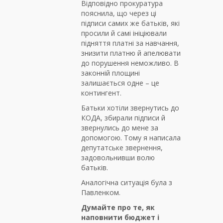
Відповідно прокуратура
пояснила, що через ці
підписи самих же батьків, які
просили й самі ініціювали
підняття платні за навчання,
знизити платню й апелювати
до порушення неможливо. В
законній площині
залишається одне – це
контингент.
Батьки хотіли звернутись до
КОДА, збирали підписи й
звернулись до мене за
допомогою. Тому я написала
депутатське звернення,
задовольнивши волю
батьків.
Аналогічна ситуація була з
Павленком.
Думайте про те, як
наповнити бюджет і