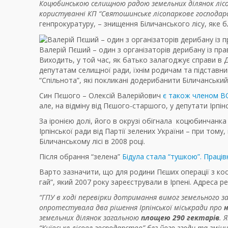
Коцюбинською селищною радою земельних ділянок лісо
користуванні КП “Cвятошинське лісопаркове господар
генпрокуратуру, – знищення Біличанського лісу, яке б
Валерій Пєший – один з організаторів дерибану із пра
Виходить, у той час, як батько залагоджує справи в 
депутатам селищної ради, їхнім родичам та підставни
“Спільнота”, які покликані додерибанити Біличанський 
Син Пєшого – Олексій Валерійович
є також членом ВО
але, на відміну від Пєшого-старшого, у депутати Ірпін
За іронією долі, його в окрузі обігнала коцюбинчанка
Ірпінської ради від Партії зелених України – при том
Біличанському лісі в 2008 році.
Після обрання “зелена”
Бідула стала “тушкою”. Праці
Варто зазначити, що для родини Пєших операції з ко
гай”, який 2007 року зареєстрували в Ірпені. Адреса р
“ГПУ в ході перевірки дотримання вимог земельного з
опротестувала два рішення Ірпінської міськради про
земельних ділянок загальною
площею 290 гектарів
. 
“Київське лісове господарство” без його згоди та змін