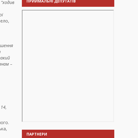
ПРИЙМАЛЬНІ ДЕПУТАТІВ
,
“ходив
ої
ело,
ішення
т
такий
анам –
14,
шого.
ька,
ПАРТНЕРИ