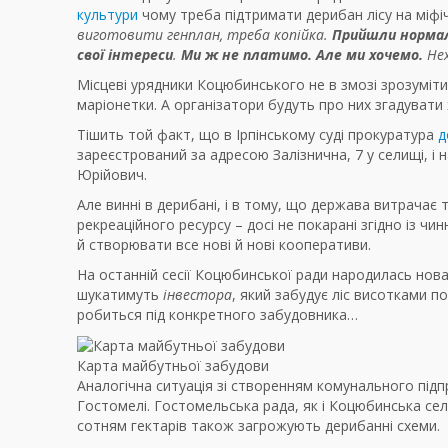
культури
чому треба підтримати дерибан лісу на міфі
виготовити генплан, треба копійка.
Прийшли нормал
свої інтереси
.
Ми ж не платимо. Але ми хочемо.
Нех
Місцеві урядники Коцюбинського не в змозі зрозуміти
маріонетки. А організатори будуть про них згадувати х
Тішить той факт, що в Ірпінському суді прокуратура
д
зареєстрований за адресою Залізнична, 7 у селищі, і
Юрійович.
Але винні в дерибані, і в тому, що держава витрачає
рекреаційного ресурсу – досі не покарані згідно із 
й створювати все нові й нові кооперативи.
На останній сесії Коцюбинської ради народилась нов
шукатимуть
інвестора
, який забудує ліс висотками по
робиться під конкретного забудовника…
Карта майбутньої забудови
Аналогічна ситуація зі створенням комунального під
Гостомелі. Гостомельська рада, як і Коцюбинська се
сотням гектарів також загрожують дерибанні схеми.