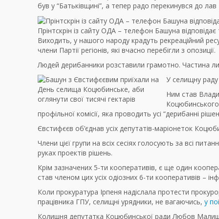
був у “Батьківщині”, а тепер радо перекинувся до лав 
Прінтскрін із сайту ОДА – телефон Башуна відповіда
Виходить, у нашого народу крадуть рекреаційний ресу
члени Партії регіонів, які вчасно перебігли з опозиції.
Людей дерибанники розставили грамотно. Частина лиш
У селищну раду
Ним став Влади
Коцюбинського,
профільної комісії, яка проводить усі “дерибанні рішен
Євстифєєв об’єднав усіх депутатів-маріонеток Коцюби
Члени цієї групи на всіх сесіях голосують за всі пита
руках проектів рішень.
Крім зазначених 5-ти кооперативів, є ще один коопе
став членом цих усіх одіозних 6-ти кооперативів – ін
Коли прокуратура Ірпеня надіслала протести прокуро
працівника ГПУ, селищні урядники, не вагаючись,
у по
Колишня депутатка Коцюбинської ради Любов Малишко