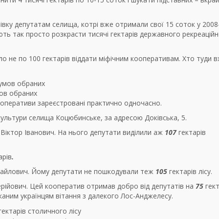
івку депутатам селища, котрі вже отримали свої 15 соток у 2008
дають так просто розкрасти тисячі гектарів державного рекреацій
о не по 100 гектарів віддати міфічним кооперативам. Хто туди в
мов обраних
кооперативи зареєстровані практично одночасно.
культури селища Коцюбинське, за адресою Доківська, 5.
іктор Іванович. На нього депутати виділили аж
107
гектарів
арів
.
айлович. Йому депутати не пошкодували теж
105
гектарів
лісу.
рійович. Цей кооператив отримав добро від депутатів на
75
гект
каним українцям вітання з далекого Лос-Анджелесу.