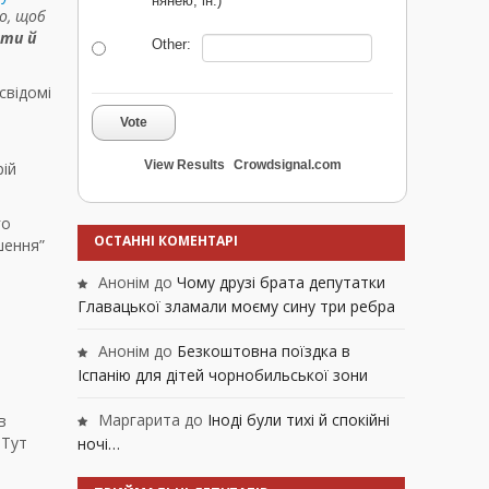
нянею, ін.)
о, щоб
ати й
Other:
свідомі
Vote
View Results
Crowdsignal.com
рій
го
ОСТАННІ КОМЕНТАРІ
шення”
Анонім
до
Чому друзі брата депутатки
Главацької зламали моєму сину три ребра
Анонім
до
Безкоштовна поїздка в
Іспанію для дітей чорнобильської зони
Маргарита
до
Іноді були тихі й спокійні
в
 Тут
ночі…