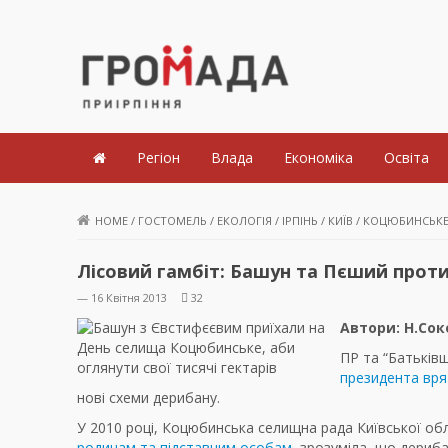
Громада Приірпіння
Регіон
Влада
Економіка
Освіта
HOME
/
ГОСТОМЕЛЬ
/
ЕКОЛОГІЯ
/
ІРПІНЬ
/
КИЇВ
/
КОЦЮБИНСЬК
Лісовий гамбіт: Башун та Пєший прот
— 16 Квітня 2013
32
Автори: Н.Со
ПР та “Батьків
президента вря
нові схеми дерибану.
У 2010 році, Коцюбинська селищна рада Київської об
родичам та підставним особам
, зрозуміла, що дериба