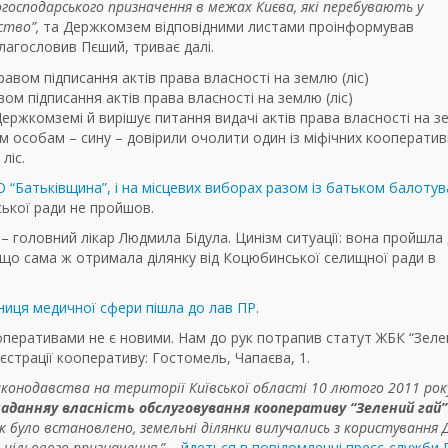
господарського призначення в межах Києва, які перебувають у
ство”,
та Держкомзем відповідними листами проінформував
лагословив Пєший, триває далі.
вом підписання актів права власності на землю (ліс)
Держкомземі й вирішує питання видачі актів права власності на 
м особам – сину – довірили очолити один із міфічних кооперативі
ліс.
 “Батьківщина”, і на місцевих виборах разом із батьком балотув
ської ради не пройшов.
 – головний лікар Людмила Бідула. Цинізм ситуації: вона пройшла
у, що сама ж отримала ділянку від Коцюбинської селищної ради в
вниця медичної сфери пішла до лав ПР
.
оперативами не є новими. Нам до рук потрапив статут ЖБК “Зеле
еєстрації кооперативу: Гостомель, Чапаєва, 1.
аконодавства на території Київської області 10 лютого 2011 рок
надання
у власність
обслуговування кооперативу
“Зелений гай”
Як було встановлено, земельні ділянки вилучались з користування 
и цільового призначення,”
–
йдеться в повідомленні пресс-служби 