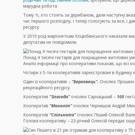
марудна робота.
Тому ті, хто стоять за дерибаном, дали наступну вказ
час першого розподілу, і тепер голосують за все, і 
ресурсу.
У 2010 році маріонеткам Коцюбинського наказали мал
депутатам не повідомили.
Понад 4 тисячі гектарів для покращення житлових у
Аналіз інформації про кооперативи показав, що всі 
Чотири з 5-ти кооперативів зареєстровані в будинку 
Один із кооперативів –
“Берковець”
.
Очолює Прошкін В
рекреаційного ресурсу.
Кооператив
“Злагода”
очолює Сарнацький –
105
гект
Кооператив
“Моноліт”
очолює Чернишов Андрій Мих
Кооператив
“Спільнота”
очолює Пєший Олексій Вале
Голова кооперативу – 23-річний Олексій передає ошу