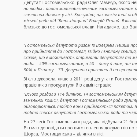
Депутат Гостомельської ради Олег Мамчур,
якого н
по людях і давав малозабезпеченим гостомельчанам по
земельних ділянок у лісі. Зрозуміло, що зовсім інші ос
міської ради від “Батьківщини” Валерій Пєший. Взагалі 
близьке до гостомельської влади. Нагадаємо, що Ва
“Гостомельські депутати разом із Валерієм Пєшим пр
про прийняття до Гостомеля, згідно Генплану селища,
сказав, що є можливість отримати депутатам та меш
поділ – 50% гостомельчанам, а 50 – йому й тим, чиї і
30%, а Пєшому – 70. Депутати пристали й на цю пропо
Зі слів джерела, лише в 2011 році депутати Гостомел
працівників прокуратури й в адміністрацію.
“Всього роздали 114 ділянок, 14 гостомельським депута
земельної комісії, депутат Гостомельської ради Дмит
обговорюється, тобто вони приймаються пакетом. Вно
тобто список депутатів Гостомельської ради та черг
На 27 сесії Гостомельської ради, яка відбулася 21 бе
Він мав доповідати про виготовлення документів по о
Щорса, Мостищанська – ділянки в лісі.