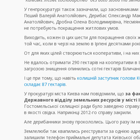
У генпрокуратурі також зазначили, що засновниками к
Пєший Валерій Анатолійович, Дерибас Олександр Ма
Анатолійович, Дробна Олена Володимирівна, Несміян
не потребують покращення житлових умов.
Виходить, кожен із цих шести для покращення своїх ж
той час, коли в черзі на землю в Ірпені десятками рок
От для яких цілей створюються кооперативи, і на ни
Не вдалось отримати 290 гектарів на кооперативи в 
загрозою знищення опинились сотні гектарів Біличанс
І це при тому, що навіть
колишній заступник голови 
складає 87 гектарів
.
У прокуратурі міста Києва
нам повідомили, що
за фа
Державного відділу земельних ресурсів у місті І
Гостомельської селищної ради було заведено справу.
в якості свідка. Наприкінці 2012-го справу закрили.
Але дерибанники знову прокололись. Цього разу їм н
Землелюби так квапились реєструвати за однією адр
залишили телефон приймальні депутата Київської обл