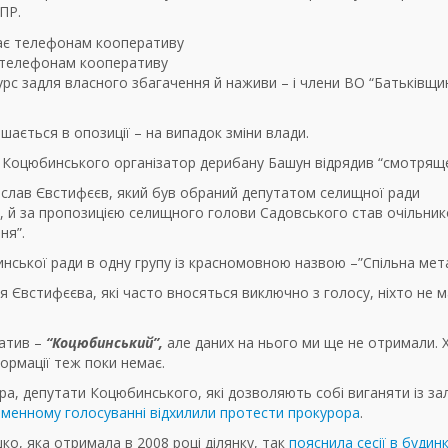
ПР.
є телефонам кооперативу
рс задля власного збагачення й наживи – і члени ВО “Батьківщин
ається в опозиції – на випадок зміни влади.
 Коцюбинського організатор дерибану Башун відрядив “смотряще
слав Євстифєєв, який був обраний депутатом селищної ради
 й за пропозицією селищного голови Садовського став очільни
ня”.
нської ради в одну групу із красномовною назвою –”Спільна мета
ння Євстифєєва, які часто вносяться виключно з голосу, ніхто не м
ратив –
“Коцюбинський”,
але даних на нього ми ще не отримали. 
формації теж поки немає.
ра, депутати Коцюбинського, які дозволяють собі виганяти із за
іменному голосуванні відхилили протести прокурора
.
, яка отримала в 2008 році ділянку, так
пояснила сесії в будин