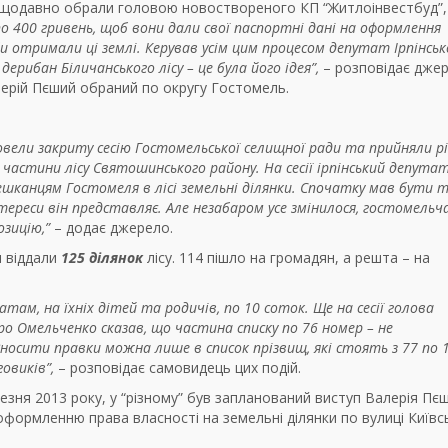
ещодавно обрали головою новоствореного КП “Житлоінвестбуд”
 400 гривень, щоб вони дали свої паспортні дані на оформлення
оби отримали ці землі. Керував усім цим процесом депутат Ірпінськ
дерибан Біличанського лісу – це була його ідея”,
–
розповідає джер
лерій Пєший
обраний по округу Гостомель.
овели закриту сесію Гостомельської селищної ради та прийняли р
 частини лісу Святошинського району. На сесії ірпінський депута
канцям Гостомеля в лісі земельні ділянки. Спочатку мав бути 
нтереси він представляє. Але незабаром усе змінилося, гостомельч
зицію,”
– додає джерело.
я віддали
125 ділянок
лісу. 114 пішло на громадян, а решта – на
там, на їхніх дітей та родичів, по 10 соток. Ще на сесії голова
ро Омельченко сказав, що частина списку по 76 номер – не
сити правки можна лише в список прізвищ, які стоять з 77 по 1
овиків”,
– розповідає самовидець цих подій.
резня 2013 року, у “різному” був запланований виступ Валерія Пє
формленню права власності на земельні ділянки по вулиці Київс