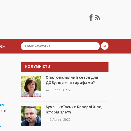
тежі
КОЛУМНІСТИ
Опалювальлний сезон для
ДОЗу: що ж із тарифами?
— 3 Серпня 2022
ку
Буча – київське Беверлі Хілс,
ють
історія злету
— 2 Липня 2022
,
й