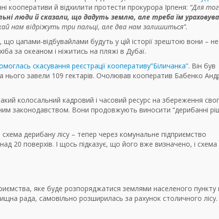
чні кооперативи й відхилити протести прокурора Ірпеня:
“Для тог
ьні люди й сказали, що дадуть землю, але треба їм ураховув
ай нам відріжуть три пальці, але два нам залишиться”.
, що цапами-відбувайлами будуть у цій історії зрештою вони – не
іба за океаном і ніжитись на пляжі в Дубаї.
омоглась скасування реєстрації кооперативу”Біличанка”
. Він був
 на нього завели 109 гектарів. Очолював кооператив Бабенко Анд
 такий колосальний кадровий і часовий ресурс на збереження сво
чинним законодавством. Вони продовжують виносити “дерибанні рі
а схема дерибану лісу – тепер через комунальне підприємство
над 20 поверхів. І щось підказує, що його вже визначено, і схема
приємства, яке буде розпоряджатися землями населеного пункту 
лищна рада, самовільно розширилась за рахунок столичного лісу.