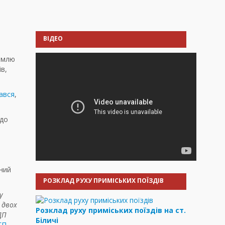
ВІДЕО
землю
в,
ався
,
 до
ний
РОЗКЛАД РУХУ ПРИМІСЬКИХ ПОЇЗДІВ
у
двох
Розклад руху приміських поїздів на ст.
ДП
Біличі
ГП
.