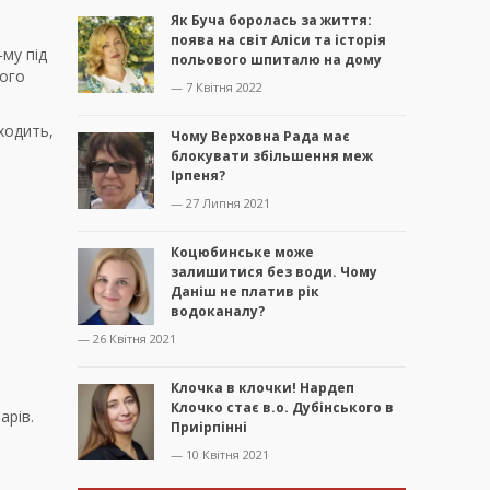
Як Буча боролась за життя:
поява на світ Аліси та історія
-му під
польового шпиталю на дому
ного
— 7 Квітня 2022
ходить,
Чому Верховна Рада має
блокувати збільшення меж
Ірпеня?
— 27 Липня 2021
Коцюбинське може
залишитися без води. Чому
Даніш не платив рік
водоканалу?
— 26 Квітня 2021
Клочка в клочки! Нардеп
Клочко стає в.о. Дубінського в
арів.
Приірпінні
— 10 Квітня 2021