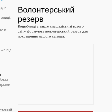
адян –
олиці, і
Це в
ьке під
и
бами
ідчими
станній