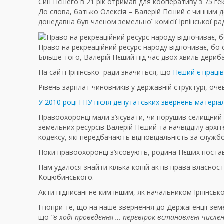
Син Пєшего в 21 рік отримав для кооперативу з 75 ге
До слова, батько Олексія – Валерій Пєший є чинним д
донедавна був членом земельної комісії Ірпінської ра
Право на рекреаційний ресурс народу відпочиває, бо
Більше того, Валерій Пєший під час двох хвиль дери
На сайті Ірпінської ради значиться, що
Пєший є праці
Рівень зарплат чиновників у державній структурі, оче
У 2010 році ГПУ після депутатських звернень матеріал
Правоохоронці мали з’ясувати, чи порушив селищний 
земельних ресурсів Валерій Пєший та начвідділу архі
кодексу, які передбачають відповідальність за служ
Поки правоохоронці з’ясовують, родина Пєших постави
Нам удалося знайти кілька копій актів права власності
Коцюбинського.
Акти підписані не ким іншим, як начальником Ірпінськ
І попри те, що на наше звернення до Держагенції земе
що
“в ході проведення … перевірок встановлені числе