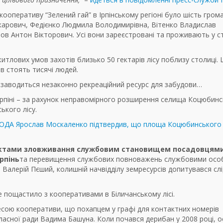
ооперативу “Зелений гай” в Ірпінському регіоні було шість гром
карович, Федієнко Людмила Володимирівна, Вітенко Владислав
ов Антон Вікторович. Усі вони
зареєстровані та проживають у ст
итлових умов захотів близько 50 гектарів лісу поблизу столиці. 
ів стоять тисячі людей.
х заводиться незаконно рекреаційний ресурс для забудови…
Ірпіні – за рахунок неправомірного розширення селища Коцюбинс
ького лісу.
КОДА Ярослав Москаленко підтвердив, що площа Коцюбинського
ктами зловживання службовим становищем посадовцям
рпінь
та
перевищення службових повноважень службовими осо
 Валерій Пєший, колишній начвідділу земресурсів допитувався сл
е пощастило з кооперативами в Біличанському лісі.
есою кооперативи, що похапцем у графі для контактних номерів
асної ради Вадима Башуна. Коли почався дерибан у 2008 році, о