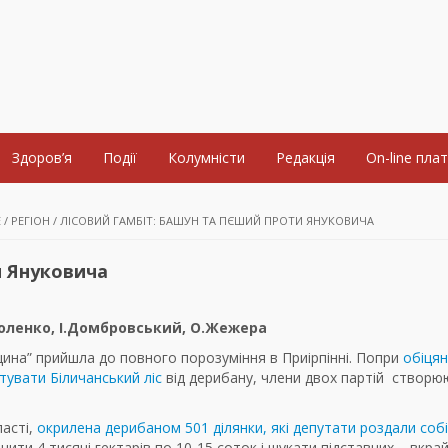
Здоров’я
Події
Колумністи
Редакція
On-line пла
Е
/
РЕГІОН
/
ЛІСОВИЙ ГАМБІТ: БАШУН ТА ПЄШИЙ ПРОТИ ЯНУКОВИЧА
и Януковича
коленко, І.Домбровський, О.Жежера
щина” прийшла до повного порозуміння в Приірпінні. Попри
обіцян
тувати Біличанський ліс
від дерибану, члени двох партій створю
ласті,
окрилена дерибаном 501 ділянки, які депутати роздали собі
нити 4 тисячі гектарів по 10-15 соток і шукати підставних – вкра