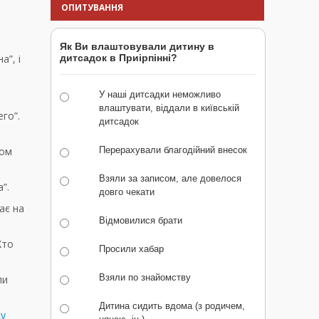
ОПИТУВАННЯ
Як Ви влаштовували дитину в
а”, і
дитсадок в Приірпінні?
У наші дитсадки неможливо
влаштувати, віддали в київській
го”.
дитсадок
ком
Перерахували благодійний внесок
Взяли за записом, але довелося
”.
довго чекати
ає на
Відмовилися брати
Хто
Просили хабар
Взяли по знайомству
ли
Дитина сидить вдома (з родичем,
ку