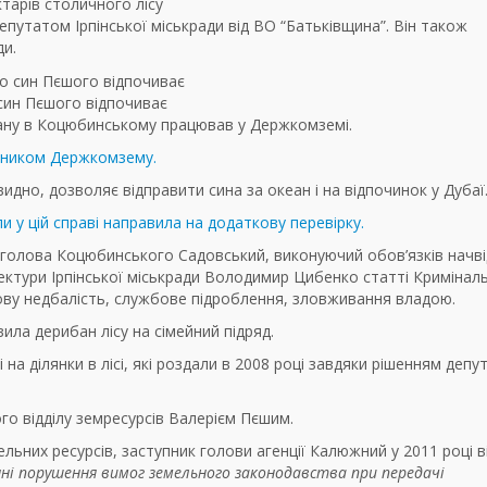
ктарів столичного лісу
епутатом Ірпінської міськради від ВО “Батьківщина”. Він також
ди.
 син Пєшого відпочиває
бану в Коцюбинському працював у Держкомземі.
вником Держкомзему.
видно, дозволяє відправити сина за океан і на відпочинок у Дубаї
и у цій справі направила на додаткову перевірку.
голова Коцюбинського Садовський, виконуючий обов’язків начві
тектури Ірпінської міськради Володимир Цибенко статті Кримінал
бову недбалість, службове підроблення, зловживання владою.
ла дерибан лісу на сімейний підряд.
 на ділянки в лісі, які роздали в 2008 році завдяки рішенням депу
ого відділу земресурсів Валерієм Пєшим.
льних ресурсів, заступник голови агенції Калюжний у 2011 році в
нні порушення вимог земельного законодавства при передачі