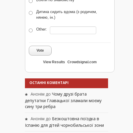
Дитина сидить вдома (з родичем,
нянею, ін.)
Other:
Vote
View Results
Crowdsignal.com
ОСТАННІ КОМЕНТАРІ
Анонім
до
Чому друзі брата
депутатки Главацької зламали моєму
сину три ребра
Анонім
до
Безкоштовна поїздка в
Іспанію для дітей чорнобильської зони