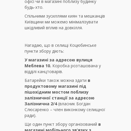
офісі чи в магазині поблизу будинку
будь-хто.
Спільними зусиллями киян та мешканців
Київщини ми можемо мінімалізувати
шкідливий вплив на довкілля.
Нагадаю, що в селищі Коцюбинське
пункти збору діють:
У магазині за адресою вулиця
Меблева 10.
Коробка розташована у
відділі канцтоварів.
Батарейки також можна здати
в
продуктовому магазині під
пішохідним мостом поблизу
залізничної станції за адресою
Залізнична 2/4
(власник Богдан
Слюсаренко – член виконкому селищної
ради).
Ще один пункт збору організований
в
магазині мобільного зв
’
язку з