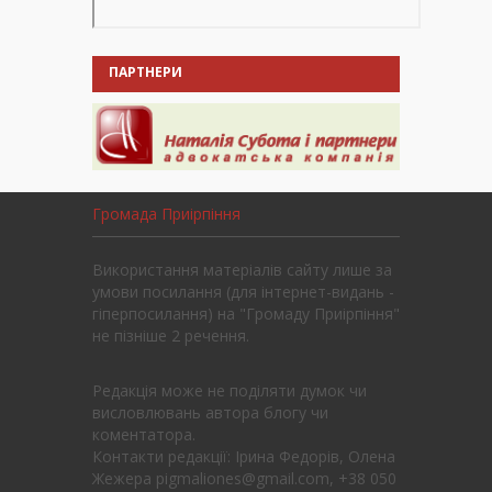
ПАРТНЕРИ
Громада Приірпіння
Використання матеріалів сайту лише за
умови посилання (для інтернет-видань -
гіперпосилання) на "Громаду Приірпіння"
не пізніше 2 речення.
Редакція може не поділяти думок чи
висловлювань автора блогу чи
коментатора.
Контакти редакції: Ірина Федорів, Олена
Жежера pigmaliones@gmail.com, +38 050