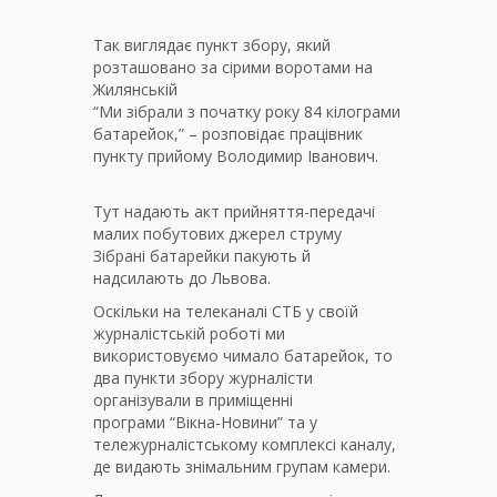
Так виглядає пункт збору, який
розташовано за сірими воротами на
Жилянській
“Ми зібрали з початку року 84 кілограми
батарейок,” – розповідає працівник
пункту прийому Володимир Іванович.
Тут надають акт прийняття-передачі
малих побутових джерел струму
Зібрані батарейки пакують й
надсилають до Львова.
Оскільки на телеканалі СТБ у своїй
журналістській роботі ми
використовуємо чимало батарейок, то
два пункти збору журналісти
організували в приміщенні
програми “Вікна-Новини” та у
тележурналістському комплексі каналу,
де видають знімальним групам камери.