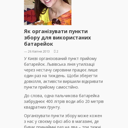
Як організувати пункти
збору для використаних
батарейок
— 26 Квітня 2013
2
У Києві організований пункт прийому
батарейок. Львівська лінія утилізації
через нестачу сировини працює лише
один раз на тиждень. Щоби зберегти
довкілля, активісти вирішили відкривати
пункти прийому самостійно.
До слова, одна пальчикова батарейка
забруднює 400 літрів води або 20 метрів
квадратних ґрунту.
Організувати пункти збору може кожен
з нас у своєму офісі або в магазині, де
буває принаймні раз на два – три тижні.