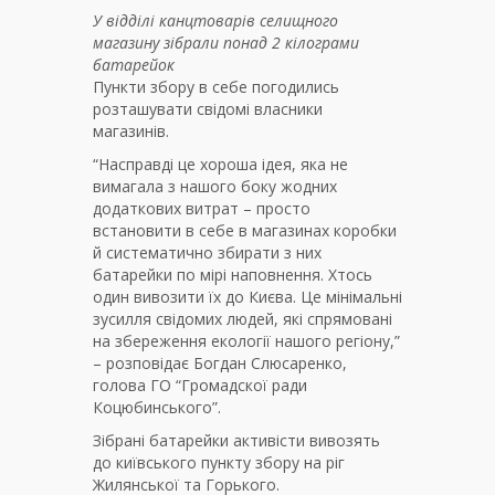
У відділі канцтоварів селищного
магазину зібрали понад 2 кілограми
батарейок
Пункти збору в себе погодились
розташувати свідомі власники
магазинів.
“Насправді це хороша ідея, яка не
вимагала з нашого боку жодних
додаткових витрат – просто
встановити в себе в магазинах коробки
й систематично збирати з них
батарейки по мірі наповнення. Хтось
один вивозити їх до Києва. Це мінімальні
зусилля свідомих людей, які спрямовані
на збереження екології нашого регіону,”
– розповідає Богдан Слюсаренко,
голова ГО “Громадскої ради
Коцюбинського”.
Зібрані батарейки активісти вивозять
до київського пункту збору на ріг
Жилянської та Горького.