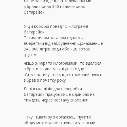
Лише за тиждень на телеканалі ми
зібрали понад 300 пальчикових
батарейок.
У цій коробці понад 15 кілограмів
батарейок
Таким чином загалом вдалось
вберегтии від забруднення щонайменше
240 000 літрів води або 120 соток
ґрунту.
Якщо ж міряти кілограмами, то вдалося
зібрати за два місяці десь одну
п’яту частину того, що столичний пункт
зібрав з початку року.
Львівська лінія для переробки
батарейок працює лише один раз на
тиждень через нестачу сировини.
Таку ініціативу з організації пунктів
збору може започаткувати у своєму