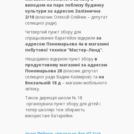
виходом на парк поблизу будинку
культури за адресою Залізнична
2/10
(власник Олексій Олійник – депутат
селищної ради).
Четвертий пункт збору для
спрацьованих баратейок відкрили
за
адресою Пономарьова 4а в магазині
побутової техніки
“
Мастер-Ленд
”
.
Нещодавно відкрили пункт збору
в
продуктовому магазині за адресою
Пономарьова 28
(власник депутат
селищної ради Вадим Казіміров) та
на
Вокзальній 18 д
– магазин мобільного
зв’язку.
Також дирекція школи № 18
організувала пункт збору для дітей і
тепер школярі теж збирають
використані батарейки.
Ірина Федорів, спеціально для УП.Київ