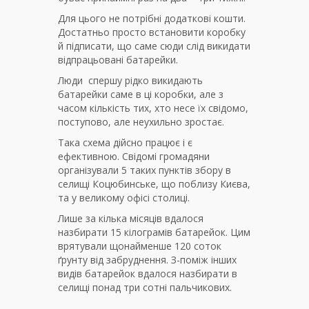
Для цього не потрібні додаткові кошти.
Достатньо просто встановити коробку
й підписати, що саме сюди слід викидати
відпрацьовані батарейки.
Люди спершу рідко викидають
батарейки саме в ці коробки, але з
часом кількість тих, хто несе їх свідомо,
поступово, але неухильно зростає.
Така схема дійсно працює і є
ефективною. Свідомі громадяни
організували 5 таких пунктів збору в
селищі Коцюбинське, що поблизу Києва,
та у великому офісі столиці.
Лише за кілька місяців вдалося
назбирати 15 кілограмів батарейок. Цим
врятували щонайменше 120 соток
ґрунту від забруднення. З-поміж інших
видів батарейок вдалося назбирати в
селищі понад три сотні пальчикових.