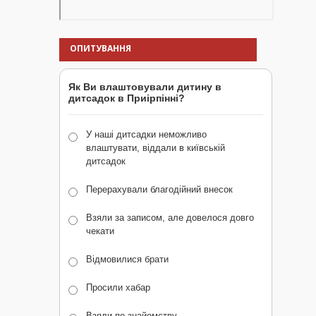
ОПИТУВАННЯ
Як Ви влаштовували дитину в
дитсадок в Приірпінні?
У наші дитсадки неможливо
влаштувати, віддали в київській
дитсадок
Перерахували благодійний внесок
Взяли за записом, але довелося довго
чекати
Відмовилися брати
Просили хабар
Взяли по знайомству