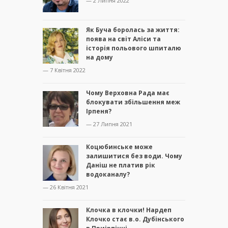
— 2 Липня 2022
Як Буча боролась за життя:
поява на світ Аліси та
історія польового шпиталю
на дому
— 7 Квітня 2022
Чому Верховна Рада має
блокувати збільшення меж
Ірпеня?
— 27 Липня 2021
Коцюбинське може
залишитися без води. Чому
Даніш не платив рік
водоканалу?
— 26 Квітня 2021
Клочка в клочки! Нардеп
Клочко стає в.о. Дубінського