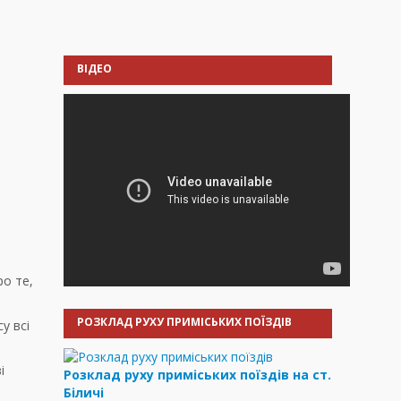
ВІДЕО
ро те,
РОЗКЛАД РУХУ ПРИМІСЬКИХ ПОЇЗДІВ
у всі
і
Розклад руху приміських поїздів на ст.
Біличі