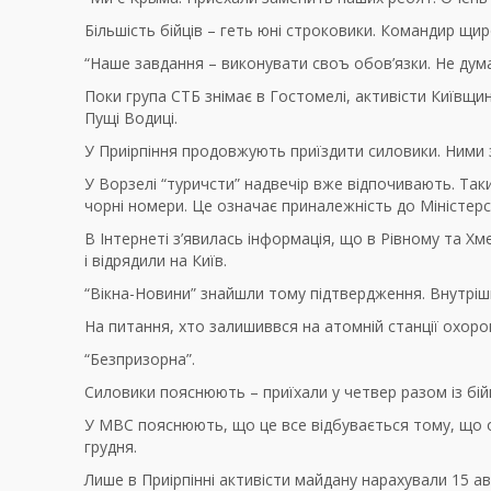
Більшість бійців – геть юні строковики. Командир щир
“Наше завдання – виконувати своъ обов’язки. Не дум
Поки група СТБ знімає в Гостомелі, активісти Київщи
Пущі Водиці.
У Приірпіння продовжують приїздити силовики. Ними 
У Ворзелі “туричсти” надвечір вже відпочивають. Таки
чорні номери. Це означає приналежність до Міністер
В Інтернеті з’явилась інформація, що в Рівному та Хм
і відрядили на Київ.
“Вікна-Новини” знайшли тому підтвердження. Внутріш
На питання, хто залишиввся на атомній станції охоро
“Безпризорна”.
Силовики пояснюють – приїхали у четвер разом із бій
У МВС пояснюють, що це все відбувається тому, що о
грудня.
Лише в Приірпінні активісти майдану нарахували 15 авт