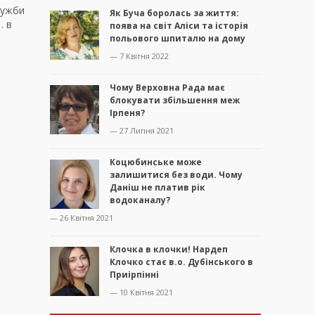
лужби
Як Буча боролась за життя:
… в
поява на світ Аліси та історія
польового шпиталю на дому
— 7 Квітня 2022
Чому Верховна Рада має
блокувати збільшення меж
Ірпеня?
— 27 Липня 2021
Коцюбинське може
залишитися без води. Чому
Даніш не платив рік
водоканалу?
— 26 Квітня 2021
Клочка в клочки! Нардеп
Клочко стає в.о. Дубінського в
Приірпінні
— 10 Квітня 2021