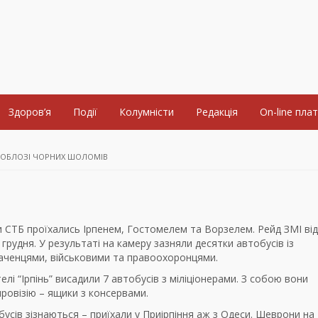
Здоров’я
Події
Колумністи
Редакція
On-line пла
В ОБЛОЗІ ЧОРНИХ ШОЛОМІВ
и СТБ проїхались Ірпенем, Гостомелем та Ворзелем. Рейд ЗМІ від
 грудня. У результаті на камеру зазняли десятки автобусів із
аченцями, військовими та правоохоронцями.
елі “Ірпінь” висадили 7 автобусів з міліціонерами. З собою вони
ровізію – ящики з консервами.
бусів зізнаються – приїхали у Приірпіння аж з Одеси. Шеврони на