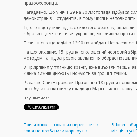
правоохоронців.
Нагадаємо, що у ніч з 29 на 30 листопада відбувся си
демонстранів – студентів, в тому числі й неповнолітні
Ті, хто відступили під час силового розгону, знайшли
зібрались десятки тисяч українців, які вийшли проти
Після цього щонеділі о 12:00 на майдані Незалежнос
На цих вихідних, 15 грудня, оголошений черговий збір
методом та під загрозою звільнення збирає працівни
З Приірпіння у п’ятницю зранку вже виъхали першы а
кілька тижнів днюють і ночують за гроші тітушки.
Редакція Сайту громади Приірпіння 13 грудня повідоми
автобуси на підтримку влади до Маріїнського парку т
Поділитися:
Присяжнюк: столичних перевізників
В Ірпені зб
законно позбавили маршрутів
міліція з усі