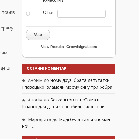
нянею, ін.)
о побив
Other:
и храму
Vote
View Results
Crowdsignal.com
овим
де ці
ОСТАННІ КОМЕНТАРІ
Анонім
до
Чому друзі брата депутатки
Главацької зламали моєму сину три ребра
Анонім
до
Безкоштовна поїздка в
Іспанію для дітей чорнобильської зони
Маргарита
до
Іноді були тихі й спокійні
ночі…