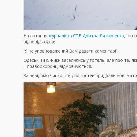
На питання
журналіста СТБ Дмитра Литвиненка
, що 
відповідь одна:
“Я не уповноважений Вам давати коментарі”.
Одеські ППС-ники заселились у готель, але про те, як
– правоохоронці відмовчуються.
За невідомо чиї кошти для гостей придбали нові матр