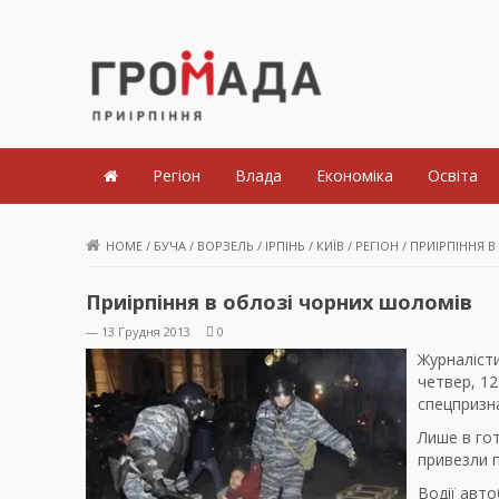
Громада Приірпіння
Регіон
Влада
Економіка
Освіта
HOME
/
БУЧА
/
ВОРЗЕЛЬ
/
ІРПІНЬ
/
КИЇВ
/
РЕГІОН
/
ПРИІРПІННЯ 
Приірпіння в облозі чорних шоломів
— 13 Грудня 2013
0
Журналіст
четвер, 12
спецпризн
Лише в гот
привезли п
Водії авто