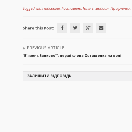
Tagged with:
військові
,
Гостомель
,
Ірпінь
,
майдан
,
Приірпіння
Share this Post:
PREVIOUS ARTICLE
“В’язень Банкової”: перші слова Остащенка на волі
ЗАЛИШИТИ ВІДПОВІДЬ