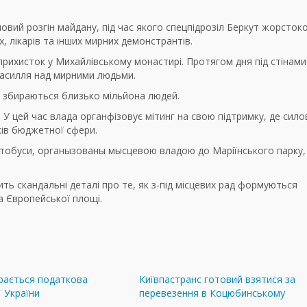
ловий розгін майдану, під час якого спецпідрозіл Беркут жорсток
х, лікарів та інших мирних демонстрантів.
 прихисток у Михайлівському монастирі. Протягом дня під стінам
 насилля над мирними людьми.
ті збираються близько мільйона людей.
. У цей час влада органфізовує мітинг на свою підтримку, де сил
ків бюджетної сфери.
втобуси, органызованы мысцевою владою до Маріїнського парку, 
ть скандальні деталі про те, як з-під місцевих рад формуються
а Європейської площі.
ирається податкова
Київпастранс готовий взятися за
єї України
перевезення в Коцюбинському