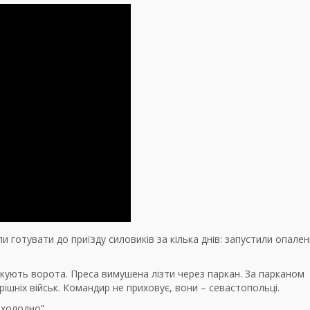
 готувати до приїзду силовиків за кілька днів: запустили опален
окують ворота. Преса вимушена лізти через паркан. За парканом
ішніх військ. Командир не приховує, вони – севастопольці.
 холодно”.