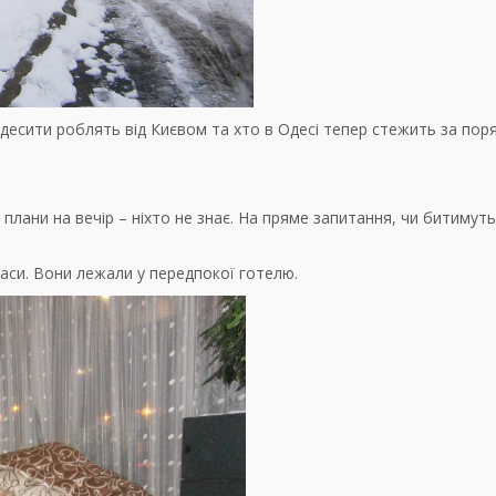
одесити роблять від Києвом та хто в Одесі тепер стежить за пор
і плани на вечір – ніхто не знає. На пряме запитання, чи битимут
аси. Вони лежали у передпокої готелю.