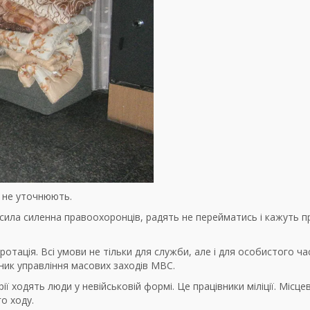
ж не уточнюють.
сила силенна правоохоронців, радять не перейматись і кажуть п
отація. Всі умови не тільки для служби, але і для особистого час
ник управління масових заходів МВС.
ії ходять люди у невійськовій формі. Це працівники міліції. Місцев
о ходу.