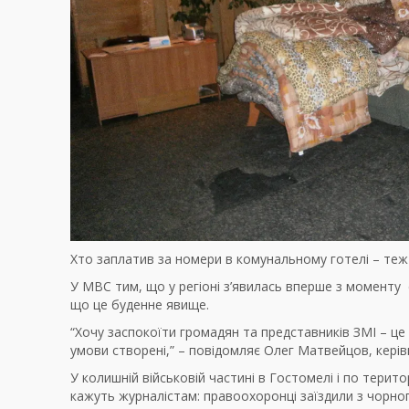
Хто заплатив за номери в комунальному готелі – те
У МВС тим, що у регіоні з’явилась вперше з моменту 
що це буденне явище.
“Хочу заспокоїти громадян та представників ЗМІ – це р
умови створені,” – повідомляє Олег Матвейцов, керів
У колишній військовій частині в Гостомелі і по територ
кажуть журналістам: правоохоронці заїздили з чорног