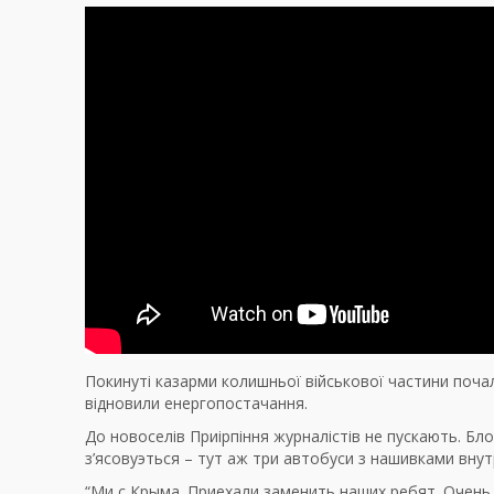
Покинуті казарми колишньої військової частини почали
відновили енергопостачання.
До новоселів Приірпіння журналістів не пускають. Бл
з’ясовуэться – тут аж три автобуси з нашивками внутр
“Ми с Крыма. Приехали заменить наших ребят. Очень