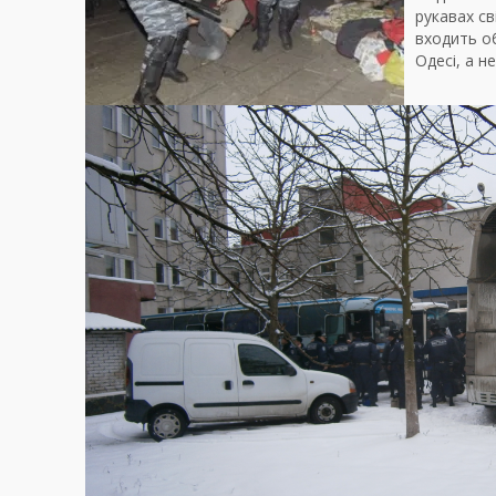
рукавах св
входить об
Одесі, а не