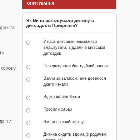
ОПИТУВАННЯ
Як Ви влаштовували дитину в
дитсадок в Приірпінні?
арах та
У наші дитсадки неможливо
влаштувати, віддали в київській
ть
дитсадок
Перерахували благодійний внесок
 охорону
Взяли за записом, але довелося
довго чекати
Відмовилися брати
Просили хабар
до 17
Взяли по знайомству
Дитина сидить вдома (з родичем,