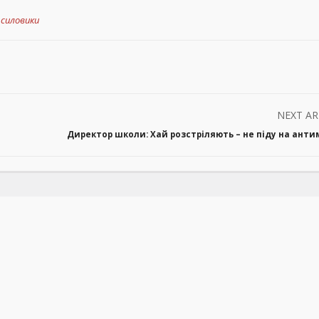
,
силовики
NEXT AR
Директор школи: Хай розстріляють – не піду на ант