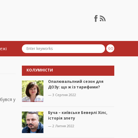
тежі
КОЛУМНІСТИ
Опалювальлний сезон для
ДОЗу: що ж із тарифами?
— 3 Серпня 2022
бувся у
Буча – київське Беверлі Хілс,
історія злету
— 2 Липня 2022