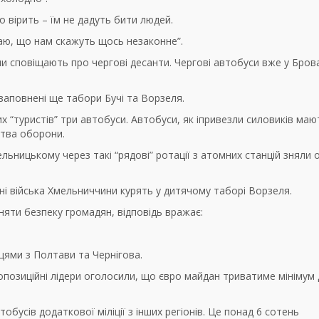
о вірить – їм не дадуть бити людей.
аю, що нам скажуть щось незаконне”.
ни сповіщають про чергові десанти. Чергові автобуси вже у Бров
заповнені ще табори Бучі та Ворзеля.
х “туристів” три автобуси. Автобуси, як іпривезли силовиків маю
ства оборони.
ельницькому через такі “рядові” ротації з атомних станцій зняли
ні війська Хмельниччини курять у дитячому таборі Ворзеля.
няти безпеку громадян, відповідь вражає:
цями з Полтави та Чернігова.
позиційні лідери оголосили, що євро майдан триватиме мінімум 
обусів додаткової міліції з інших регіонів. Це понад 6 сотень