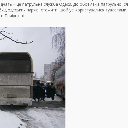
ідчать – це патрульна служба Одеси. До обов’язків патрульної с
хід одеських парків, стежити, щоб усі користувалися туалетами
 в Приірпінні.