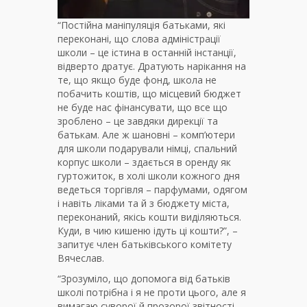
“Постійна маніпуляція батьками, які
переконані, що слова адміністрації
школи – це істина в останній інстанції,
відверто дратує. Дратують нарікання на
те, що якщо буде фонд, школа не
побачить коштів, що місцевий бюджет
не буде нас фінансувати, що все що
зроблено – це завдяки дирекції та
батькам. Але ж шановні – комп’ютери
для школи подарували німці, спальний
корпус школи – здається в оренду як
гуртожиток, в холі школи кожного дня
ведеться торгівля – парфумами, одягом
і навіть ліками та й з бюджету міста,
переконаний, якісь кошти виділяються.
Куди, в чию кишеню ідуть ці кошти?”, –
запитує член батьківського комітету
Вячеслав.
“Зрозуміло, що допомога від батьків
школі потрібна і я не проти цього, але я
вимагаю суворої й прозорої звітності