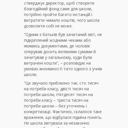
стверджує директор, щоб створити
благодійний фонд саме для школи,
потрібно пройти багато інстанцій і
витратити чимало коштів, чого школа
дозволити собі не може.
“Одним з батьків був зачитаний звіт, не
підкріплений жодними чеками або
якимись документами, де чоловік
оперував досить великими сумами й
зачитував у загальному, куди були
витрачені кошти”, – розповідає на
умовах анонімності тато одного з учнів
школи.
“Це звучало приблизно так: сто тисяч
на потреби класу, двісті тисяч на
потреби школи, п’ятдесят тисяч на
потреби класу – триста тисяч на
потреби школи – без уточнень і
конкретизації. Фактично, склалося таке
враження, що відбулася підміна понять.
Не школа звітувала за незаконно