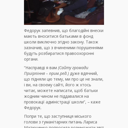
Федорук запевнив, що благодійні внески
мають вноситися батьками в фонд
школи виключно згідно закону. Також
зазначив, що з вчиненими порушеннями
будуть розбиратися правоохоронні
органи.
“Насправді я вам
(
Сайту громади
Приірпіння – прим.ред.
)
дуже вдячний,
що підняли цю тему, ми про це не знали,
і ви, на своєму сайті, його ж хтось
читає, можете написати, щоб батьки
жодним чином не піддавалися на
провокації адміністрації школи”, – каже
Федорук.
Попри те, що заступниця міського
голови з гуманітарних питань Лариса
Матюшенко попросила розмножити звіт