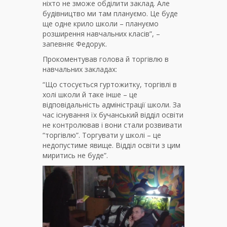
ніхто не зможе обділити заклад. Але
будівництво ми там плануємо. Це буде
ще одне крило школи – плануємо
розширення навчальних класів”, –
запевняє Федорук.
Прокоментував голова й торгівлю в
навчальних закладах:
“Що стосується гуртожитку, торгівлі в
холі школи й таке інше – це
відповідальність адміністрації школи. За
час існування їх бучанський відділ освіти
не контролював і вони стали розвивати
“торгівлю”. Торгувати у школі – це
недопустиме явище. Відділ освіти з цим
миритись не буде”.