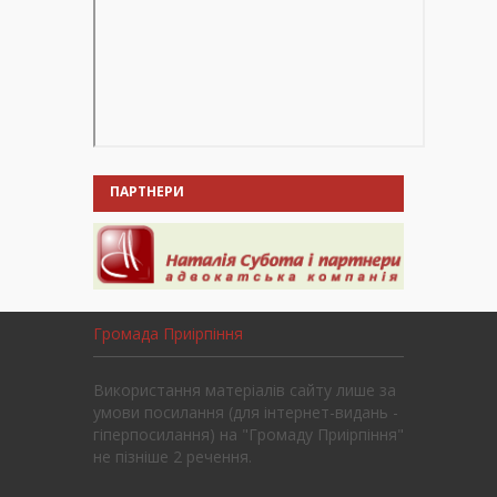
ПАРТНЕРИ
Громада Приірпіння
Використання матеріалів сайту лише за
умови посилання (для інтернет-видань -
гіперпосилання) на "Громаду Приірпіння"
не пізніше 2 речення.