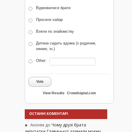
Відмовилися брати
Просили хабар
Взяли по знайомству
Дитина сидить вдома (з родичем,
нянею, ін.)
Other:
Vote
View Results
Crowdsignal.com
ОСТАННІ КОМЕНТАРІ
Анонім
до
Чому друзі брата
депутатки Главацької зламали моєму