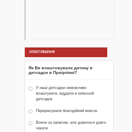
ОПИТУВАННЯ
Як Ви влаштовували дитину в
дитсадок в Приірпінні?
У наші дитсадки неможливо
влаштувати, віддали в київській
дитсадок
Перерахували благодійний внесок
Взяли за записом, але довелося довго
чекати