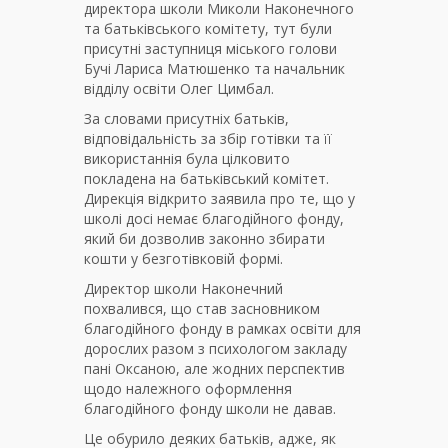
директора школи Миколи Наконечного
та батьківського комітету, тут були
присутні заступниця міського голови
Бучі Лариса Матюшенко та начальник
відділу освіти Олег Цимбал.
За словами присутніх батьків,
відповідальність за збір готівки та її
використаннія була цілковито
покладена на батьківський комітет.
Дирекція відкрито заявила про те, що у
школі досі немає благодійного фонду,
який би дозволив законно збирати
кошти у безготівковій формі.
Директор школи Наконечний
похвалився, що став засновником
благодійного фонду в рамках освіти для
дорослих разом з психологом закладу
пані Оксаною, але жодних перспектив
щодо належного оформлення
благодійного фонду школи не давав.
Це обурило деяких батьків, адже, як