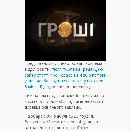
Представники місцевої влади, зокрема
відділ освіти,
після публікації редакцією
сайту статті про незаконний збір готівки
у вигляді благодійних внесків у школі №
5 міста Буча
, розпочав перевірку.
Тим часом представники батьківського
комітету почали збір підписів на захист
дирекції освітнього закладу.
На збарах, які відбулись 23 грудня,
батьківський комітет прозвітував за
витрачені школою кошти. Окрім