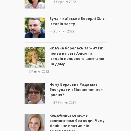
— 3 Серпня 2022
Буча – київське Беверлі Хілс,
історія злету
— 2 Липня 2022
Як Буча боролась за життя:
поява на світ Аліси та
історія польового шпиталю
на дому
— 7 Квітня 2022
Чому Верховна Рада має
блокувати збільшення меж
Ірпеня?
— 27 Липня 2021
Коцюбинське може
залишитися без води. Чому
Даніш не платив рік