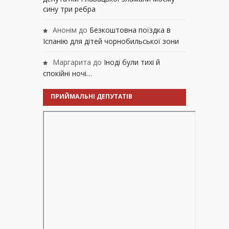
сину три ребра
Анонім
до
Безкоштовна поїздка в
Іспанію для дітей чорнобильської зони
Маргарита
до
Іноді були тихі й
спокійні ночі…
ПРИЙМАЛЬНІ ДЕПУТАТІВ