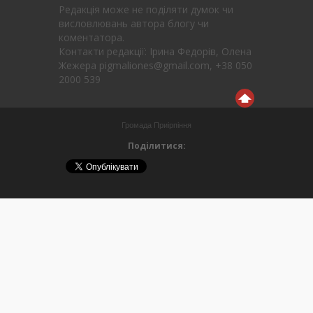
Редакція може не поділяти думок чи
висловлювань автора блогу чи
коментатора.
Контакти редакції: Ірина Федорів, Олена
Жежера pigmaliones@gmail.com, +38 050
2000 539
Громада Приірпіння
Поділитися: