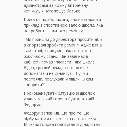
адміністрації за кожну витрачену
копійку”, – наголошує батько.
Присутні на зборах згадали нещодавній
приклад з спортивною залою школи, яка
потребує нагального ремонту:
“Ми прийшли до директора просити аби
в спортзалі зробити ремонт. Адже вікна
там старі, з них дме, підлога теж в
жахливому стані… Він завів нас в
кабінет і почав “плакати”, яка школа
бідна, грошей нема, ніхто вже не
допомагає й не фінансує… Ну, ми
постояли, послухали й пішли.. З ким
говорити?”
Прокоментувати ситуацію зі школою
узявся міський голова Бучі Анатолій
Федорук.
Федорук запевнив, що про те, що
відбувається в школі він навіть не чув.
Міський голова подякував журналістам