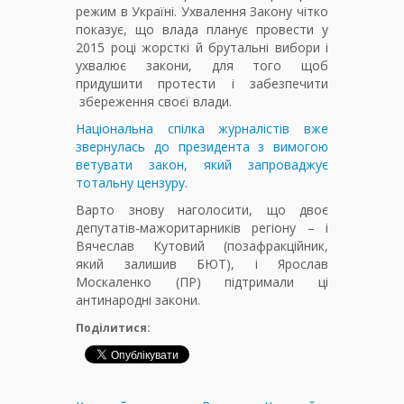
режим в Україні. Ухвалення Закону чітко
показує, що влада планує провести у
2015 році жорсткі й брутальні вибори і
ухвалює закони, для того щоб
придушити протести і забезпечити
збереження своєї влади.
Національна спілка журналістів вже
звернулась до президента з вимогою
ветувати закон, який запроваджує
тотальну цензуру.
Варто знову наголосити, що двоє
депутатів-мажоритарників регіону – і
Вячеслав Кутовий (позафракційник,
який залишив БЮТ), і Ярослав
Москаленко (ПР) підтримали ці
антинародні закони.
Поділитися: