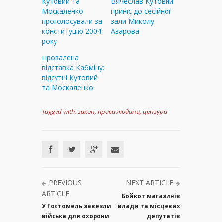
Кутовий та
Вячеслав Кутовий
Москаленко
приніс до сесійної
проголосували за
зали Миколу
конституцію 2004-
Азарова
року
Провалена
відставка Кабміну:
відсутні Кутовий
та Москаленко
Tagged with:
закон
,
права людини
,
цензура
PREVIOUS
NEXT ARTICLE
ARTICLE
Бойкот магазинів
У Гостомель завезли
влади та місцевих
війська для охорони
депутатів