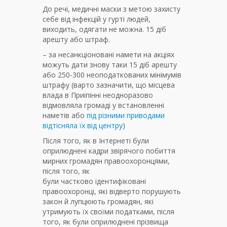
До речі, медичні маски з метою захисту
себе від інфекцій у гурті людей,
виходить, одягати не можна. 15 діб
арешту або штраф.
– за несанкціоновані намети на акціях
можуть дати знову таки 15 діб арешту
або 250-300 неоподаткованих мінімумів
штрафу (варто зазначити, що місцева
влада в Приіпінні неодноразово
відмовляла громаді у встановленні
наметів або
під різними приводами
відтісняла їх від центру
)
Після того, як в Інтернеті були
оприлюднені кадри звірячого побиття
мирних громадян правоохоронцями,
після того, як
були частково ідентифіковані
правоохоронці, які відверто порушують
закон й лупцюють громадян, які
утримують їх своїми податками, після
того, як були оприлюднені прізвища