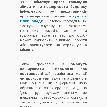
Закон
обмежує право громадян
збирати та поширювати будь-яку
інформацію про представників
правоохоронних органів
та судової
гілки влади
.
Відтепер громадяни не
зможуть опублікувати фотографії
коштовних маєтків, автівок та
годинників, адже за такі дію особу
можуть відправити на виправні роботи
або
арештувати на строк до 6
місяців
.
Також громадяни
не зможуть
поширювати інформацію про
протиправні дії працівника міліції
чи прокуратури
, адже така діяльність
буде оцінена як “інформація явно
образливого характеру” чи таку, що
“демонструє зухвалу зневагу до
працівника правоохоронного органу, а
також в будь-якій формі впливає на
нього”.