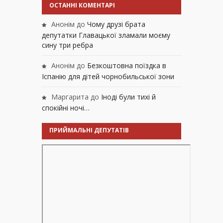
ОСТАННІ КОМЕНТАРІ
Анонім
до
Чому друзі брата
депутатки Главацької зламали моєму
сину три ребра
Анонім
до
Безкоштовна поїздка в
Іспанію для дітей чорнобильської зони
Маргарита
до
Іноді були тихі й
спокійні ночі…
ПРИЙМАЛЬНІ ДЕПУТАТІВ