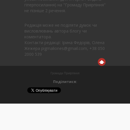
гіперпосилання) на "Громаду Приірпіння"
не пізніше 2 речення.
Редакція може не поділяти думок чи
висловлювань автора блогу чи
коментатора.
Контакти редакції: Ірина Федорів, Олена
Жежера pigmaliones@gmail.com, +38 050
2000 539
Громада Приірпіння
Поділитися: