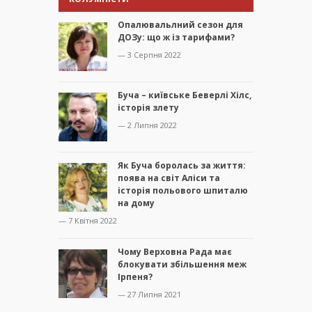
Опалювальлний сезон для
ДОЗу: що ж із тарифами?
— 3 Серпня 2022
Буча – київське Беверлі Хілс,
історія злету
— 2 Липня 2022
Як Буча боролась за життя:
поява на світ Аліси та
історія польового шпиталю
на дому
— 7 Квітня 2022
Чому Верховна Рада має
блокувати збільшення меж
Ірпеня?
— 27 Липня 2021