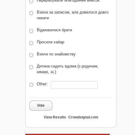
Перерахували благодійний внесок
Взяли за записом, але довелося довго
чекати
Відмовилися брати
Просили хабар
Взяли по знайомству
Дитина сидить вдома (з родичем,
нянею, ін.)
Other:
Vote
View Results
Crowdsignal.com