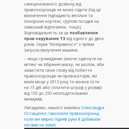
санкціонованого дозволу від
правоохоронців не може їздити (під це
визначення підпадають весільні та
похоронні кортежі, групові поїздки на
заміський відпочинок, тощо).
Відповідальність за це
позбавлення
прав керування ТЗ
від одного до двох
років. Окрім “безправності” є пряма
загроза вилучення машини,
– якщо громадянин захоче одягнути на
мітинг чи зібрання маску, чи шолом, аби
захистити свою глову від побиття
правоохоронців чи провокаторів, які
мали місце у 2013 році то можна сісти
на 15 діб або сплатити штраф у розмірі
від 150 до 250 неоподаткованих
мінімумів.
Нагадаємо, нашого земляка
Олександра
Остащенко гамселили правоохоронці,
коли він мирно підняв руки й добивали
ногами на землі.