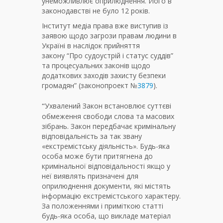
унеможливлює оприлюднення. Його в
законодавстві не було 12 років.
Інститут медіа права вже виступив із
заявою щодо загрози правам людини в
Україні в наслідок прийняття
закону “Про судоустрій і статус суддів”
та процесуальних законів щодо
додаткових заходів захисту безпеки
громадян” (законопроект №
3879
).
Ухвалений Закон встановлює суттєві
“
обмеження свободи слова та масових
зібрань. Закон передбачає кримінальну
відповідальність за так звану
«екстремістську діяльність». Будь-яка
особа може бути притягнена до
кримінальної відповідальності якщо у
неї виявлять призначені для
оприлюднення документи, які містять
інформацію екстремістського характеру.
За положеннями і приміткою статті
будь-яка особа, що викладе матеріал