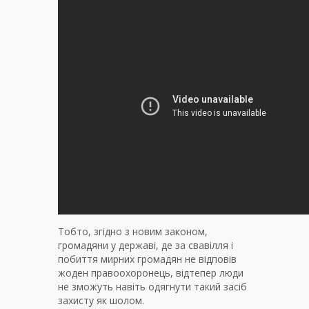
Тобто, згідно з новим законом,
громадяни у державі, де за свавілля і
побиття мирних громадян не відповів
жоден правоохоронець, відтепер люди
не зможуть навіть одягнути такий засіб
захисту як шолом.