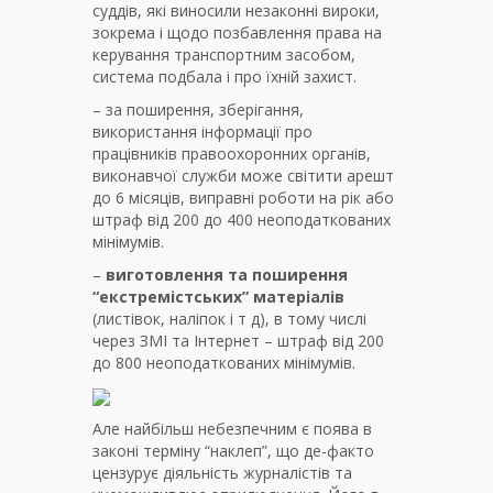
суддів, які виносили незаконні вироки,
зокрема і щодо позбавлення права на
керування транспортним засобом,
система подбала і про їхній захист.
– за поширення, зберігання,
використання інформації про
працівників правоохоронних органів,
виконавчої служби може світити арешт
до 6 місяців, виправні роботи на рік або
штраф від 200 до 400 неоподаткованих
мінімумів.
–
виготовлення та поширення
“екстремістських” матеріалів
(листівок, наліпок і т д), в тому числі
через ЗМІ та Інтернет – штраф від 200
до 800 неоподаткованих мінімумів.
Але найбільш небезпечним є поява в
законі терміну “наклеп”, що де-факто
цензурує діяльність журналістів та