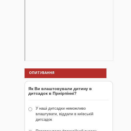
ОПИТУВАННЯ
Як Ви влаштовували дитину в
дитсадок в Приірпінні?
У наші дитсадки неможливо
влаштувати, віддали в київській
дитсадок