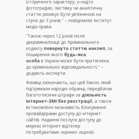
історичного характеру, а надто
фотографію, листівку чи аналітичну
статтю ризикує бути ув’язненою на
строк до 3 років,” – повідомляє Інститут
медіа права.
“Також через 12 років після
декриміналізації до Кримінального
кодексу
повернуто статтю наклеп
, за
поширення якого
будь-яка
особа
в Україні може бути притягнена
до кримінальної відповідальності,” –
додають експерти.
Фахівці зазначають, що цей Закон, який
підтримали народні обранці, передбачає
багатотисячні штрафи за
діяльність
Інтернет-ЗМІ без реєстрації
, а також
встановлено можливість блокування
провайдерами доступу до інтернет-
сайтів. Надання послуги доступу до
мережі Інтернет відтепер
потребуватиме окремої ліцензії.