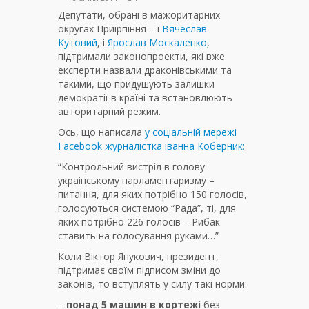
Депутати, обрані в мажоритарних
округах Приірпіння – і
Вячеслав
Кутовий
, і
Ярослав Москаленко
,
підтримали законопроекти, які вже
експерти назвали драконівськими та
такими, що придушують залишки
демократії в країні та встановлюють
авторитарний режим.
Ось, що написала
у соціальній мережі
Facebook журналістка іванна Коберник:
“Контрольний вистріл в голову
украінському парламентаризму –
питання, для яких потрібно 150 голосів,
голосуються системою “Рада”, ті, для
яких потрібно 226 голосів – Рибак
ставить на голосування руками…”
Коли Віктор Янукович, президент,
підтримає своїм підписом зміни до
законів, то вступлять у силу такі норми:
–
понад 5 машин
в кортежі
без