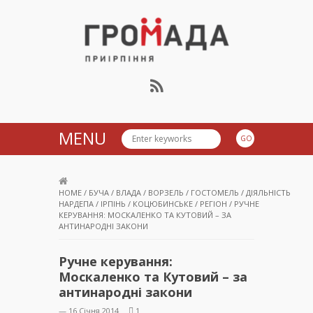
Громада Приірпіння
MENU
HOME
/
БУЧА
/
ВЛАДА
/
ВОРЗЕЛЬ
/
ГОСТОМЕЛЬ
/
ДІЯЛЬНІСТЬ
НАРДЕПА
/
ІРПІНЬ
/
КОЦЮБИНСЬКЕ
/
РЕГІОН
/
РУЧНЕ
КЕРУВАННЯ: МОСКАЛЕНКО ТА КУТОВИЙ – ЗА
АНТИНАРОДНІ ЗАКОНИ
Ручне керування:
Москаленко та Кутовий – за
антинародні закони
— 16 Січня 2014
1