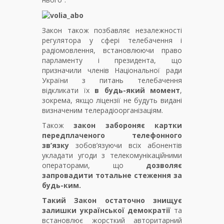
Закон також позбавляє незалежності
регулятора у сфері телебачення і
радіомовлення, встановлюючи право
парламенту і президента, що
призначили членів Національної ради
України з питань телебачення
відкликати їх
в будь-який момент
,
зокрема, якщо ліцензії не будуть видані
визначеним телерадіоорганізаціям.
Також
закон забороняє картки
передплаченого телефонного
зв’язку
зобов’язуючи всіх абонентів
укладати угоди з телекомунікаційними
операторами, що
дозволяє
запровадити тотальне стеження за
будь-ким.
Такий Закон остаточно знищує
залишки української демократії
та
встановлює жорсткий авторитарний