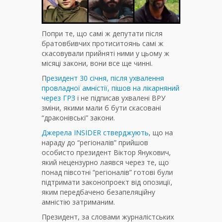
Попри те, що самі ж депутати після
братовбивчих протиситоянь самі ж
скасовували прийняті ними у цьому ж
місяці закони, вони все ще чинні.
П
резидент 30 січня, після ухвалення
провладної амністії, пішов на лікарняний
через ГРЗ
і не підписав ухвалені ВРУ
зміни, якими мали б бути скасовані
“драконівські” закони.
Джерела INSIDER стверджують
, що на
нараду до “регіоналів” прийшов
особисто президент Віктор Янукович,
який нецензурно лаявся через те, що
понад півсотні “регіоналів” готові були
підтримати законопроект від опозиції,
яким передбачено безапеляційну
амністію затриманим.
Президент, за словами журналістських