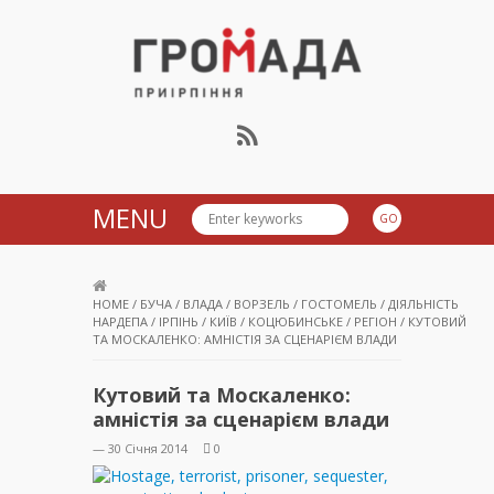
Громада Приірпіння
MENU
HOME
/
БУЧА
/
ВЛАДА
/
ВОРЗЕЛЬ
/
ГОСТОМЕЛЬ
/
ДІЯЛЬНІСТЬ
НАРДЕПА
/
ІРПІНЬ
/
КИЇВ
/
КОЦЮБИНСЬКЕ
/
РЕГІОН
/
КУТОВИЙ
ТА МОСКАЛЕНКО: АМНІСТІЯ ЗА СЦЕНАРІЄМ ВЛАДИ
Кутовий та Москаленко:
амністія за сценарієм влади
— 30 Січня 2014
0