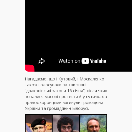
Нагадаємо, що і Кутовий, і Москаленко
також голосували за так звані
“драконівські закони 16 січня”, після яких
почалися масові протести й у сутичках з
правоохоронцями загинули громадяни
України та громадянин Білорусі.