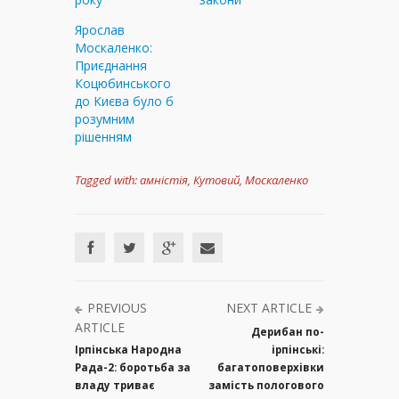
Ярослав
Москаленко:
Приєднання
Коцюбинського
до Києва було б
розумним
рішенням
Tagged with:
амністія
,
Кутовий
,
Москаленко
PREVIOUS
NEXT ARTICLE
ARTICLE
Дерибан по-
Ірпінська Народна
ірпінські:
Рада-2: боротьба за
багатоповерхівки
владу триває
замість пологового