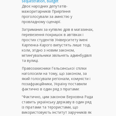
Двоє народних депутатів-
мажоритарників Приірпіння
проголосували за амністію у
провладному сценарії.
Затриманих за купівлю дрів в магазинах,
перевезення покришок в автівках і
простих студентів Університету імені
Карпенка-Карого випустять лише тоді,
коли, згідно з новим законом,
мітингувальники звільнять адмінбудівлі
та вулиці.
Правозахисники Гельсинської спілки
наголосили на тому, що законом, за
який голосували регіонали, комуністи і
позафракційники, Україну поставили
фактично в один ряд з піратами:
“Фактично, цим законом Верховна Рада
ставить українську державу в один ряд
із піратами та терористами, що
використовують інститут заручників як