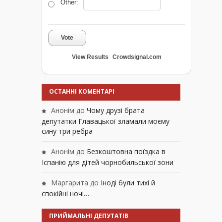
Other:
Vote
View Results
Crowdsignal.com
ОСТАННІ КОМЕНТАРІ
Анонім
до
Чому друзі брата
депутатки Главацької зламали моєму
сину три ребра
Анонім
до
Безкоштовна поїздка в
Іспанію для дітей чорнобильської зони
Маргарита
до
Іноді були тихі й
спокійні ночі…
ПРИЙМАЛЬНІ ДЕПУТАТІВ