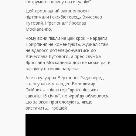
інструмент впливу на ситуацію”.
Цей провладний законопроект
підтримали і екс-бютевець Вячеслав
Кутовий, і “регіонал” Ярослав
Москаленко.
Чому вони пішли на цей крок – нардепи
Приірпіння не коментують. Журналістам
не вдалося дотелефонуватись до
Вячеслава Кутового, а прес-служба
Ярослава Москаленка досі не може дати
офіційну позицію нардепа.
Але в кулуарах Верховної Ради перед
голосуванням нардеп Володимир
Олійник – співавтор “драконівських
законів 16 січня”, по Фройду обмовився,
що за зкон проголосують, якщо
вистачить… грошей.