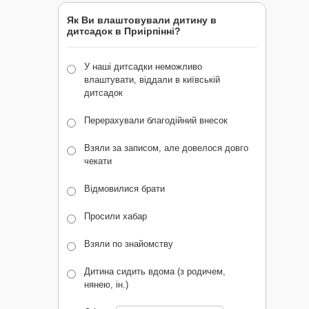
Як Ви влаштовували дитину в
дитсадок в Приірпінні?
У наші дитсадки неможливо
влаштувати, віддали в київській
дитсадок
Перерахували благодійний внесок
Взяли за записом, але довелося довго
чекати
Відмовилися брати
Просили хабар
Взяли по знайомству
Дитина сидить вдома (з родичем,
нянею, ін.)