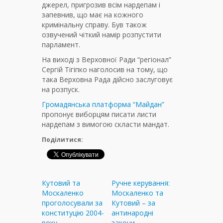
джерел, пригрозив всім нардепам і
запевнив, що має на кожного
кримінальну справу. Був також
озвучений чіткий намір розпустити
парламент.
На виході з Верховної Ради “регіонал”
Сергій Тігіпко наголосив на тому, що
така Верховна Рада дійсно заслуговує
на розпуск.
Громадянська платформа “Майдан”
пропонує виборцям писати листи
нардепам з вимогою скласти мандат.
Поділитися:
Кутовий та
Ручне керування:
Москаленко
Москаленко та
проголосували за
Кутовий – за
конституцію 2004-
антинародні
року
закони