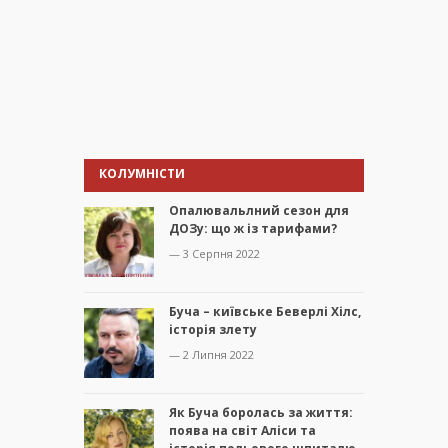
КОЛУМНІСТИ
Опалювальлний сезон для
ДОЗу: що ж із тарифами?
— 3 Серпня 2022
Буча – київське Беверлі Хілс,
історія злету
— 2 Липня 2022
Як Буча боролась за життя:
поява на світ Аліси та