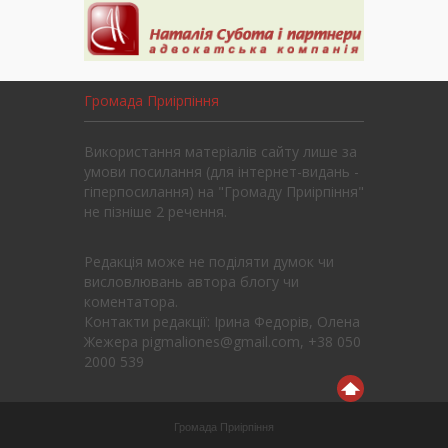
Громада Приірпіння
Використання матеріалів сайту лише за
умови посилання (для інтернет-видань -
гіперпосилання) на "Громаду Приірпіння"
не пізніше 2 речення.
Редакція може не поділяти думок чи
висловлювань автора блогу чи
коментатора.
Контакти редакції: Ірина Федорів, Олена
Жежера pigmaliones@gmail.com, +38 050
2000 539
Громада Приірпіння