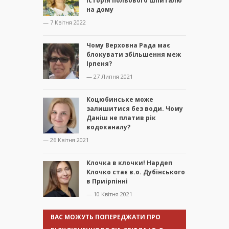
історія польового шпиталю
на дому
— 7 Квітня 2022
Чому Верховна Рада має
блокувати збільшення меж
Ірпеня?
— 27 Липня 2021
Коцюбинське може
залишитися без води. Чому
Даніш не платив рік
водоканалу?
— 26 Квітня 2021
Клочка в клочки! Нардеп
Клочко стає в.о. Дубінського
в Приірпінні
— 10 Квітня 2021
ВАС МОЖУТЬ ПОПЕРЕДЖАТИ ПРО