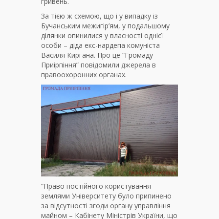
гривень.
За тією ж схемою, що і у випадку із
Бучанським межигір’ям, у подальшому
ділянки опинилися у власності однієї
особи – діда екс-нардепа комуніста
Василя Киргана. Про це “Громаду
Приірпіння” повідомили джерела в
правоохоронних органах.
“Право постійного користування
землями Університету було припинено
за відсутності згоди органу управління
майном – Кабінету Міністрів України, що