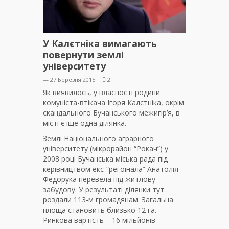
У Калєтніка вимагають
повернути землі
університету
— 27 Березня 2015
2
Як виявилось, у власності родини
комуніста-втікача Ігоря Калєтніка, окрім
скандального Бучанського межигір’я, в
місті є іще одна ділянка.
Землі Національного аграрного
університету (мікрорайон “Рокач”) у
2008 році Бучанська міська рада під
керівництвом екс-“регоінала” Анатолія
Федорука перевела під житлову
забудову. У результаті ділянки тут
роздали 113-м громадянам. Загальна
площа становить близько 12 га.
Ринкова вартість – 16 мільйонів