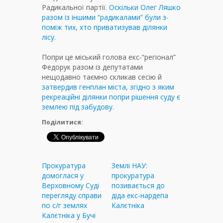
Радикальної партії.
Оскільки Олег Ляшко
разом із іншими “радикалами” були з-
поміж тих, хто приватизував ділянки
лісу.
Попри це міський голова екс-“регіонал”
Федорук разом із депутатами
нещодавно таємно скликав сесію й
затвердив генплан міста, згідно з яким
рекреаційні ділянки попри рішення суду є
землею під забудову.
Поділитися:
Прокуратура
Землі НАУ:
домоглася у
прокуратура
Верховному Суді
позивається до
перегляду справи
діда екс-нардепа
по с/г землях
Калєтніка
Калєтніка у Бучі