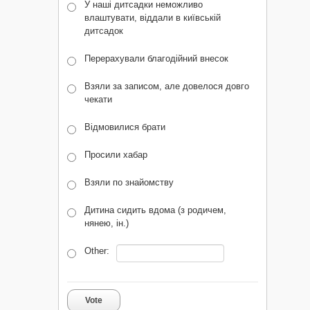
У наші дитсадки неможливо
влаштувати, віддали в київській
дитсадок
Перерахували благодійний внесок
Взяли за записом, але довелося довго
чекати
Відмовилися брати
Просили хабар
Взяли по знайомству
Дитина сидить вдома (з родичем,
нянею, ін.)
Other:
Vote