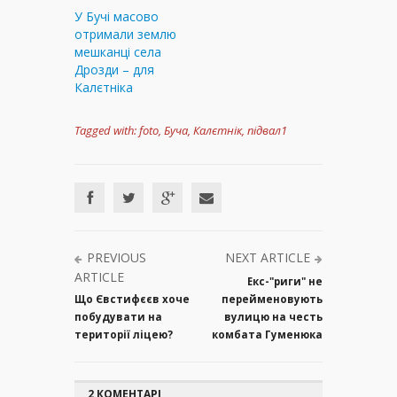
У Бучі масово
отримали землю
мешканці села
Дрозди – для
Калєтніка
Tagged with:
foto
,
Буча
,
Калєтнік
,
підвал1
PREVIOUS
NEXT ARTICLE
ARTICLE
Екс-"риги" не
Що Євстифєєв хоче
перейменовують
побудувати на
вулицю на честь
території ліцею?
комбата Гуменюка
2 КОМЕНТАРІ