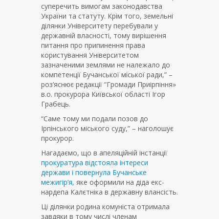
суперечить вимогам законодавства
України та статуту. Крім того, земельні
ділянки Університету перебували у
державній власності, тому вирішення
питання про припинення права
користування Університетом
зазначеними землями не належало до
компетенції Бучанської міської ради,” –
роз’яснює редакції “Громади Приірпіння»
в.о. прокурора Київської області Ігор
Грабець.
“Саме тому ми подали позов до
Ірпінського міського суду,” – наголошує
прокурор.
Нагадаємо, що в апеляційній інстанції
прокуратура відстояла інтереси
держави і повернула Бучанське
межигір’я,
яке оформили на діда екс-
нардепа Калєтніка в державну влансість.
Ці ділянки родина комуніста отримала
завдяки в тому числі членам