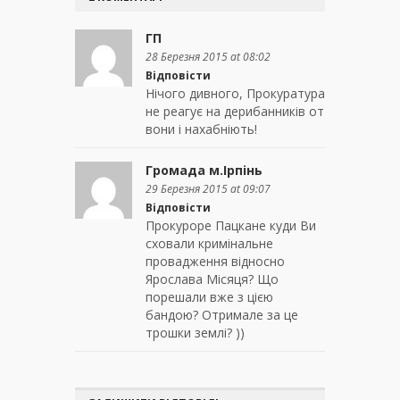
ГП
28 Березня 2015 at 08:02
Відповісти
Нічого дивного, Прокуратура
не реагує на дерибанників от
вони і нахабніють!
Громада м.Ірпінь
29 Березня 2015 at 09:07
Відповісти
Прокуроре Пацкане куди Ви
сховали кримінальне
провадження відносно
Ярослава Місяця? Що
порешали вже з цією
бандою? Отримале за це
трошки землі? ))