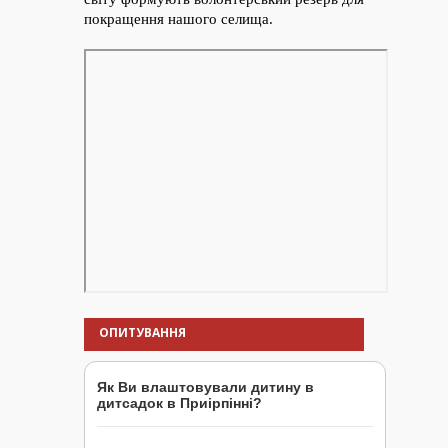
ОПИТУВАННЯ
Як Ви влаштовували дитину в
дитсадок в Приірпінні?