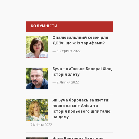
КОЛУМНІСТИ
Опалювальлний сезон для
ДОЗу: що ж із тарифами?
— 3 Серпня 2022
Буча – київське Беверлі Хілс,
історія злету
— 2 Липня 2022
Як Буча боролась за життя:
поява на світ Аліси та
історія польового шпиталю
на дому
— 7 Квітня 2022
Чому Верховна Рада має