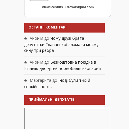
View Results
Crowdsignal.com
ОСТАННІ КОМЕНТАРІ
Анонім
до
Чому друзі брата
депутатки Главацької зламали моєму
сину три ребра
Анонім
до
Безкоштовна поїздка в
Іспанію для дітей чорнобильської зони
Маргарита
до
Іноді були тихі й
спокійні ночі…
ПРИЙМАЛЬНІ ДЕПУТАТІВ