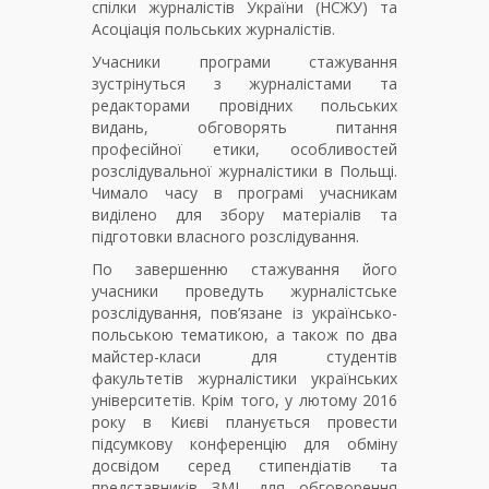
спілки журналістів України (НСЖУ) та
Асоціація польських журналістів.
Учасники програми стажування
зустрінуться з журналістами та
редакторами провідних польських
видань, обговорять питання
професійної етики, особливостей
розслідувальної журналістики в Польщі.
Чимало часу в програмі учасникам
виділено для збору матеріалів та
підготовки власного розслідування.
По завершенню стажування його
учасники проведуть журналістське
розслідування, пов’язане із українсько-
польською тематикою, а також по два
майстер-класи для студентів
факультетів журналістики українських
університетів. Крім того, у лютому 2016
року в Києві планується провести
підсумкову конференцію для обміну
досвідом серед стипендіатів та
представників ЗМІ, для обговорення