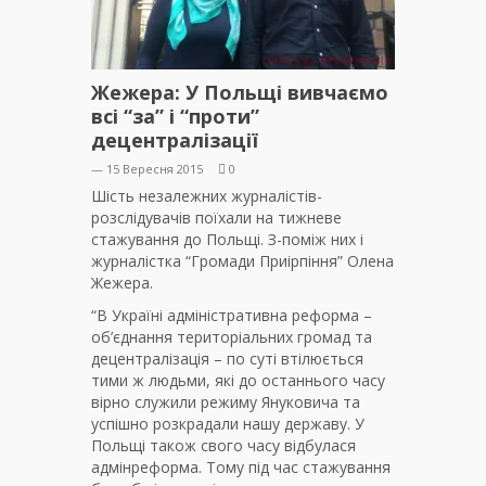
Жежера: У Польщі вивчаємо
всі “за” і “проти”
децентралізації
— 15 Вересня 2015
0
Шість незалежних журналістів-
розслідувачів поїхали на тижневе
стажування до Польщі. З-поміж них і
журналістка “Громади Приірпіння” Олена
Жежера.
“В Україні адміністративна реформа –
об’єднання територіальних громад та
децентралізація – по суті втілюється
тими ж людьми, які до останнього часу
вірно служили режиму Януковича та
успішно розкрадали нашу державу. У
Польщі також свого часу відбулася
адмінреформа. Тому під час стажування