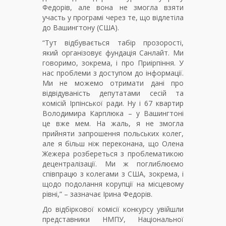
Федорів, але вона не змогла взяти
участь у програмі через те, що відлетіла
до Вашингтону (США).
“Тут відбувається табір прозорості,
який організовує фундація Санлайт. Ми
говоримо, зокрема, і про Приірпіння. У
нас проблеми з доступом до інформації.
Ми не можемо отримати дані про
відвідуваність депутатами сесій та
комісій Ірпінської ради. Ну і 67 квартир
Володимира Карплюка – у Вашингтоні
це вже мем. На жаль, я не змогла
прийняти запрошення польських колег,
але я більш ніж переконана, що Олена
Жежера розбереться з проблематикою
децентралізації. Ми ж поглиблюємо
співпрацю з колегами з США, зокрема, і
щодо подолання корупції на місцевому
рівні,” – зазначає Ірина Федорів.
До відбіркової комісії конкурсу увійшли
представники НМПУ, Національної