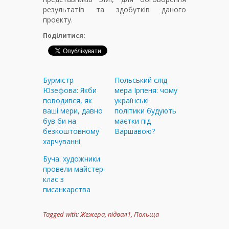
результатів та здобутків даного
проекту.
Поділитися:
Бурмістр
Польський слід
Юзефова: Якби
мера Ірпеня: чому
поводився, як
українські
ваші мери, давно
політики будують
був би на
маєтки під
безкоштовному
Варшавою?
харчуванні
Буча: художники
провели майстер-
клас з
писанкарства
Tagged with:
Жежера
,
підвал1
,
Польща