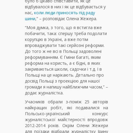
було б цікаво співставити, як це
відбувалося в них і як це відбувається у
нас,
коли люди приносять під раду
шини
,” – розповідає Олена Жежера.
“Моя думка, з того, що я встигла вже
побачити, така: спершу треба подолати
корупцію в Україні, а вже потім
впроваджувати такі серйозні реформи.
До того ж не всі в Польщі задоволені
реформуванням. Є Гміни багаті, яким
реформа на користь, а є бідні, в яких
закриваються школи, садочки і т.д. І в
Польщі на це нарікають. Детально про
досвід Польщі з проекцією для нашої
громади я напишу найближчим часом,” –
додає журналістка.
Учасників обрали з-поміж 25 авторів
найкращих робіт, які подавалися на
Польсько-український конкурс
журналістської майстерності впродовж
2012-2014 років. Окрім Олени Жежери
для поїздки відбрали журналістку Ірину