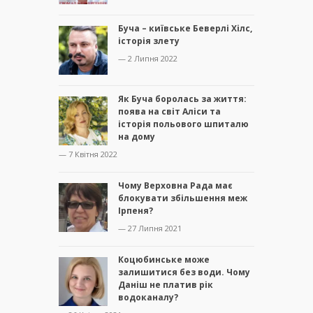
Буча – київське Беверлі Хілс,
історія злету
— 2 Липня 2022
Як Буча боролась за життя:
поява на світ Аліси та
історія польового шпиталю
на дому
— 7 Квітня 2022
Чому Верховна Рада має
блокувати збільшення меж
Ірпеня?
— 27 Липня 2021
Коцюбинське може
залишитися без води. Чому
Даніш не платив рік
водоканалу?