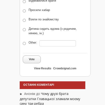
Відмовилися брати
Просили хабар
Взяли по знайомству
Дитина сидить вдома (з родичем,
нянею, ін.)
Other:
Vote
View Results
Crowdsignal.com
ОСТАННІ КОМЕНТАРІ
Анонім
до
Чому друзі брата
депутатки Главацької зламали моєму
сину три ребра