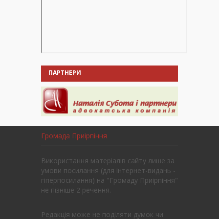
ПАРТНЕРИ
Громада Приірпіння
Використання матеріалів сайту лише за
умови посилання (для інтернет-видань -
гіперпосилання) на "Громаду Приірпіння"
не пізніше 2 речення.
Редакція може не поділяти думок чи