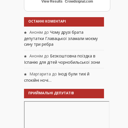
View Results
Crowdsignal.com
ОСТАННІ КОМЕНТАРІ
Анонім
до
Чому друзі брата
депутатки Главацької зламали моєму
сину три ребра
Анонім
до
Безкоштовна поїздка в
Іспанію для дітей чорнобильської зони
Маргарита
до
Іноді були тихі й
спокійні ночі…
ПРИЙМАЛЬНІ ДЕПУТАТІВ