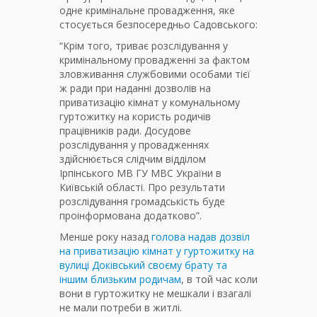
одне кримінальне провадження, яке
стосується безпосередньо Садовського:
“Крім того, триває розслідування у
кримінальному провадженні за фактом
зловживання службовими особами тієї
ж ради при наданні дозволів на
приватизацію кімнат у комунальному
гуртожитку на користь родичів
працівників ради. Досудове
розслідування у провадженнях
здійснюється слідчим відділом
Ірпінського МВ ГУ МВС України в
Київській області. Про результати
розслідування громадськість буде
проінформована додатково”.
Менше року назад
голова надав дозвіл
на приватизацію кімнат у гуртожитку на
вулиці Доківський своєму брату та
іншим близьким родичам
, в той час коли
вони в гуртожитку не мешкали і взагалі
не мали потреби в житлі.