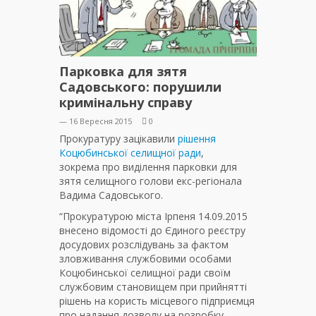
Парковка для зятя
Садовського: порушили
кримінальну справу
— 16 Вересня 2015
0
Прокуратуру зацікавили
рішення
Коцюбинської селищної ради
,
зокрема про виділення парковки для
зятя селищного голови екс-регіонала
Вадима Садовського.
“Прокуратурою міста Ірпеня 14.09.2015
внесено відомості до Єдиного реєстру
досудових розслідувань за фактом
зловживання службовими особами
Коцюбинської селищної ради своїм
службовим становищем при прийнятті
рішень на користь місцевого підприємця
про надання дозволу на розробку