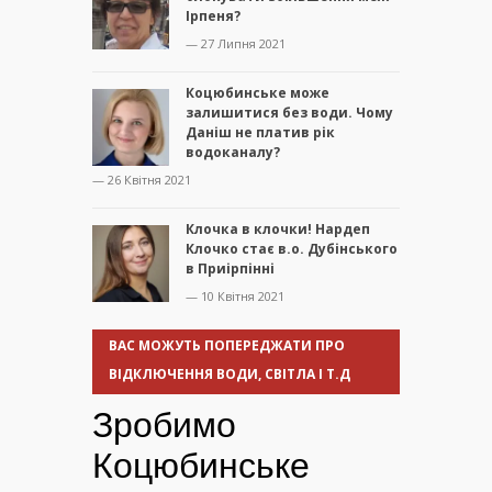
Ірпеня?
— 27 Липня 2021
Коцюбинське може
залишитися без води. Чому
Даніш не платив рік
водоканалу?
— 26 Квітня 2021
Клочка в клочки! Нардеп
Клочко стає в.о. Дубінського
в Приірпінні
— 10 Квітня 2021
ВАС МОЖУТЬ ПОПЕРЕДЖАТИ ПРО
ВІДКЛЮЧЕННЯ ВОДИ, СВІТЛА І Т.Д