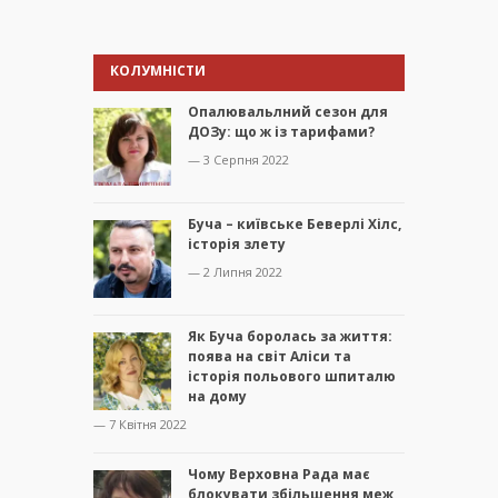
КОЛУМНІСТИ
Опалювальлний сезон для
ДОЗу: що ж із тарифами?
— 3 Серпня 2022
Буча – київське Беверлі Хілс,
історія злету
— 2 Липня 2022
Як Буча боролась за життя:
поява на світ Аліси та
історія польового шпиталю
на дому
— 7 Квітня 2022
Чому Верховна Рада має
блокувати збільшення меж