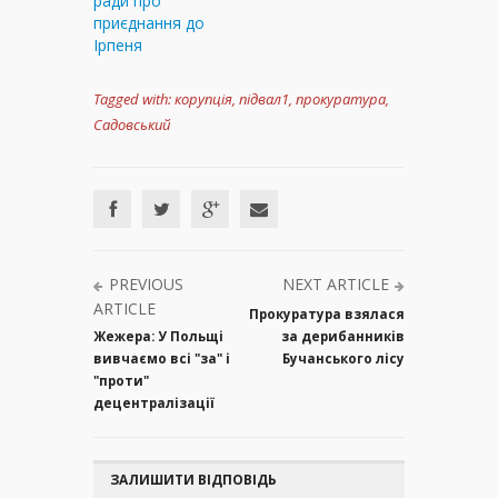
ради про
приєднання до
Ірпеня
Tagged with:
корупція
,
підвал1
,
прокуратура
,
Садовський
PREVIOUS
NEXT ARTICLE
ARTICLE
Прокуратура взялася
Жежера: У Польщі
за дерибанників
вивчаємо всі "за" і
Бучанського лісу
"проти"
децентралізації
ЗАЛИШИТИ ВІДПОВІДЬ