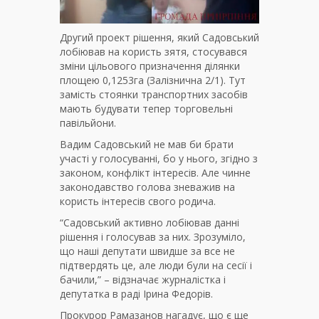
Другий проект рішення, який Садовський
лобіював на користь зятя, стосувався
зміни цільового призначення ділянки
площею 0,1253га (Залізнична 2/1). Тут
замість стоянки транспортних засобів
мають будувати тепер торговельні
павільйони.
Вадим Садовський не мав би брати
участі у голосуванні, бо у нього, згідно з
законом, конфлікт інтересів. Але чинне
законодавство голова зневажив на
користь інтересів свого родича.
“Садовський активно лобіював данні
рішення і голосував за них. Зрозуміло,
що наші депутати швидше за все не
підтвердять це, але люди були на сесії і
бачили,” – відзначає журналістка і
депутатка в раді Ірина Федорів.
Прокурор Рамазанов нагадує, що є ще