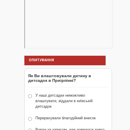
ОПИТУВАННЯ
Як Ви влаштовували дитину в
дитсадок в Приірпінні?
У наші дитсадки неможливо
влаштувати, віддали в київській
дитсадок
Перерахували благодійний внесок
Взяли за записом, але довелося довго