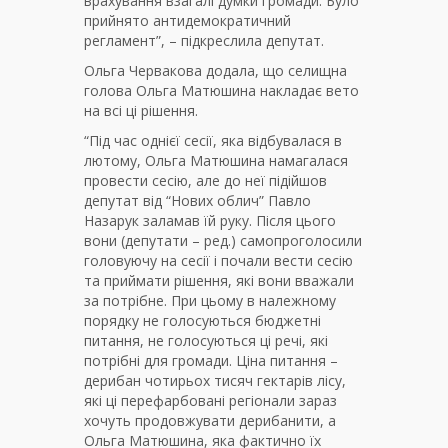
врахування взагалі думки громади. Було
прийнято антидемократичний
регламент”, – підкреслила депутат.
Ольга Червакова додала, що селищна
голова Ольга Матюшина накладає вето
на всі ці рішення.
“Під час однієї сесії, яка відбувалася в
лютому, Ольга Матюшина намагалася
провести сесію, але до неї підійшов
депутат від “Нових облич” Павло
Назарук заламав їй руку. Після цього
вони (депутати – ред.) самопроголосили
головуючу на сесії і почали вести сесію
та приймати рішення, які вони вважали
за потрібне. При цьому в належному
порядку не голосуються бюджетні
питання, не голосуються ці речі, які
потрібні для громади. Ціна питання –
дерибан чотирьох тисяч гектарів лісу,
які ці перефарбовані регіонали зараз
хочуть продовжувати дерибанити, а
Ольга Матюшина, яка фактично їх