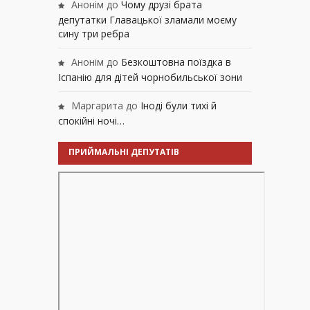
Анонім
до
Чому друзі брата
депутатки Главацької зламали моєму
сину три ребра
Анонім
до
Безкоштовна поїздка в
Іспанію для дітей чорнобильської зони
Маргарита
до
Іноді були тихі й
спокійні ночі…
ПРИЙМАЛЬНІ ДЕПУТАТІВ