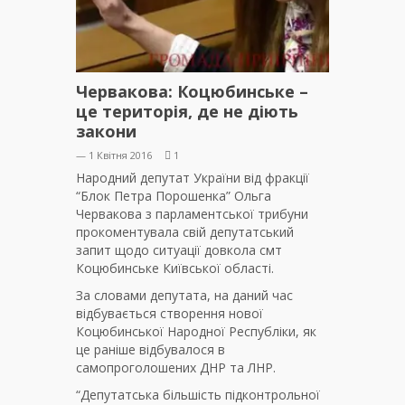
Червакова: Коцюбинське –
це територія, де не діють
закони
— 1 Квітня 2016
1
Народний депутат України від фракції
“Блок Петра Порошенка” Ольга
Червакова з парламентської трибуни
прокоментувала свій депутатський
запит щодо ситуації довкола смт
Коцюбинське Київської області.
За словами депутата, на даний час
відбувається створення нової
Коцюбинської Народної Республіки, як
це раніше відбувалося в
самопроголошених ДНР та ЛНР.
“Депутатська більшість підконтрольної