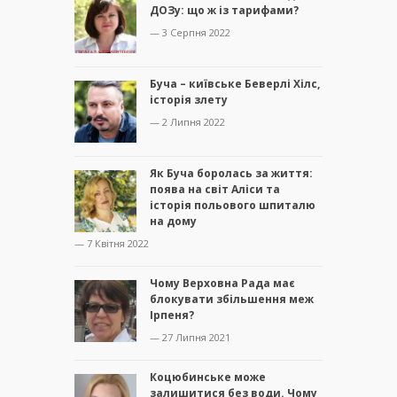
ДОЗу: що ж із тарифами?
— 3 Серпня 2022
Буча – київське Беверлі Хілс,
історія злету
— 2 Липня 2022
Як Буча боролась за життя:
поява на світ Аліси та
історія польового шпиталю
на дому
— 7 Квітня 2022
Чому Верховна Рада має
блокувати збільшення меж
Ірпеня?
— 27 Липня 2021
Коцюбинське може
залишитися без води. Чому