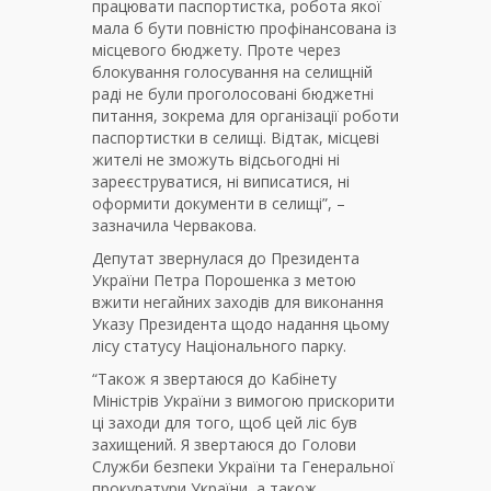
працювати паспортистка, робота якої
мала б бути повністю профінансована із
місцевого бюджету. Проте через
блокування голосування на селищній
раді не були проголосовані бюджетні
питання, зокрема для організації роботи
паспортистки в селищі. Відтак, місцеві
жителі не зможуть відсьогодні ні
зареєструватися, ні виписатися, ні
оформити документи в селищі”, –
зазначила Червакова.
Депутат звернулася до Президента
України Петра Порошенка з метою
вжити негайних заходів для виконання
Указу Президента щодо надання цьому
лісу статусу Національного парку.
“Також я звертаюся до Кабінету
Міністрів України з вимогою прискорити
ці заходи для того, щоб цей ліс був
захищений. Я звертаюся до Голови
Служби безпеки України та Генеральної
прокуратури України, а також