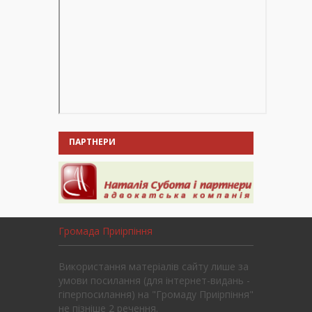
ПАРТНЕРИ
Громада Приірпіння
Використання матеріалів сайту лише за
умови посилання (для інтернет-видань -
гіперпосилання) на "Громаду Приірпіння"
не пізніше 2 речення.