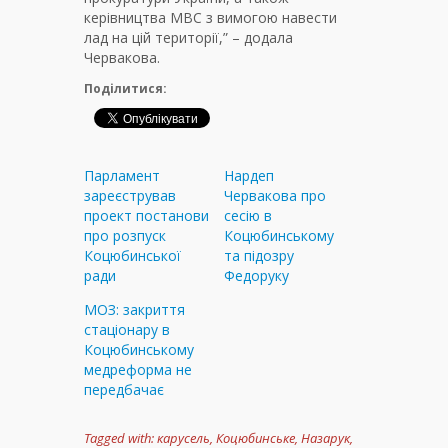
керівництва МВС з вимогою навести
лад на цій території,” – додала
Червакова.
Поділитися:
Парламент
Нардеп
зареєстрував
Червакова про
проект постанови
сесію в
про розпуск
Коцюбинському
Коцюбинської
та підозру
ради
Федоруку
МОЗ: закриття
стаціонару в
Коцюбинському
медреформа не
передбачає
Tagged with:
карусель
,
Коцюбинське
,
Назарук
,