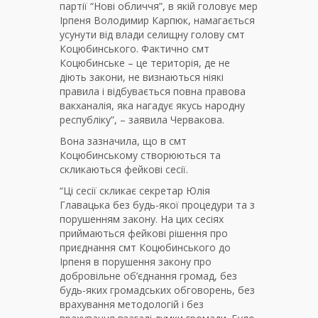
партії “Нові обличчя”, в якій головує мер
Ірпеня Володимир Карпюк, намагається
усунути від влади селищну голову смт
Коцюбинського. Фактично смт
Коцюбинське – це територія, де не
діють закони, не визнаються ніякі
правила і відбувається повна правова
вакханалія, яка нагадує якусь народну
республіку”, – заявила Червакова.
Вона зазначила, що в смт
Коцюбинському створюються та
скликаються фейкові сесії.
“Ці сесії скликає секретар Юлія
Главацька без будь-якої процедури та з
порушенням закону. На цих сесіях
приймаються фейкові рішення про
приєднання смт Коцюбинського до
Ірпеня в порушення закону про
добровільне об’єднання громад, без
будь-яких громадських обговорень, без
врахування методологій і без