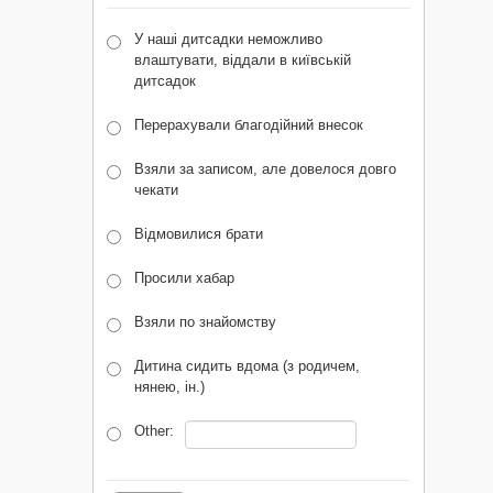
У наші дитсадки неможливо
влаштувати, віддали в київській
дитсадок
Перерахували благодійний внесок
Взяли за записом, але довелося довго
чекати
Відмовилися брати
Просили хабар
Взяли по знайомству
Дитина сидить вдома (з родичем,
нянею, ін.)
Other: