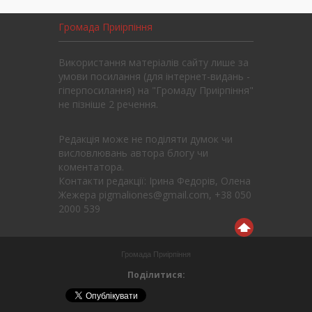
Громада Приірпіння
Використання матеріалів сайту лише за
умови посилання (для інтернет-видань -
гіперпосилання) на "Громаду Приірпіння"
не пізніше 2 речення.
Редакція може не поділяти думок чи
висловлювань автора блогу чи
коментатора.
Контакти редакції: Ірина Федорів, Олена
Жежера pigmaliones@gmail.com, +38 050
2000 539
Громада Приірпіння
Поділитися: