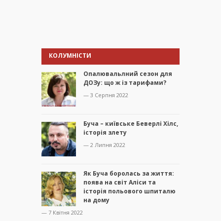
КОЛУМНІСТИ
Опалювальлний сезон для
ДОЗу: що ж із тарифами?
— 3 Серпня 2022
Буча – київське Беверлі Хілс,
історія злету
— 2 Липня 2022
Як Буча боролась за життя:
поява на світ Аліси та
історія польового шпиталю
на дому
— 7 Квітня 2022