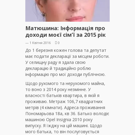
Матюшина: Інформація про
доходи моєї сім’ї за 2015 рік
— 1 Квітня 2016
0
До 1 березня кожен голова та депутат
має подати декларації за місцем роботи.
У селищну раду я здала свою
декларацію й традиційно роблю
інформацію про мої доходи публічною.
Щодо рухомого та нерухомого майна,
то воно з 2014 року незмінне. У
власності батьків квартира, в якій я
проживаю. Метраж 106,7 квадратних
метрів (4 кімнати). Адреса проживання
Пономарьова 18а, кв 36. Батько володіє
машиною Opel Insignia 2010 року
випуску. Я їжджу на цій машині. Щодо
мого батька, то він послуговується