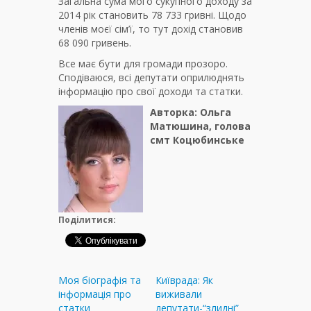
Загальна сума мого сукупного доходу за
2014 рік становить 78 733 гривні. Щодо
членів моєї сім’ї, то тут дохід становив
68 090 гривень.
Все має бути для громади прозоро.
Сподіваюся, всі депутати оприлюднять
інформацію про свої доходи та статки.
Авторка: Ольга
Матюшина, голова
смт Коцюбинське
Поділитися:
Моя біографія та
Київрада: Як
інформація про
виживали
статки
депутати-“злидні”