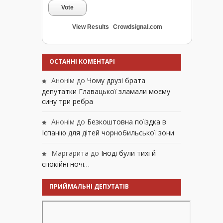
Vote
View Results
Crowdsignal.com
ОСТАННІ КОМЕНТАРІ
Анонім
до
Чому друзі брата
депутатки Главацької зламали моєму
сину три ребра
Анонім
до
Безкоштовна поїздка в
Іспанію для дітей чорнобильської зони
Маргарита
до
Іноді були тихі й
спокійні ночі…
ПРИЙМАЛЬНІ ДЕПУТАТІВ