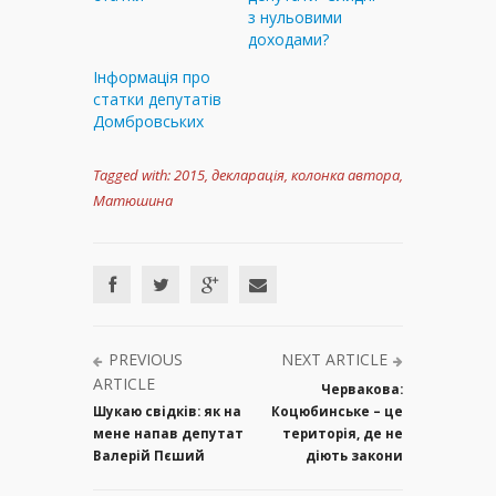
з нульовими
доходами?
Інформація про
статки депутатів
Домбровських
Tagged with:
2015
,
декларація
,
колонка автора
,
Матюшина
PREVIOUS
NEXT ARTICLE
ARTICLE
Червакова:
Шукаю свідків: як на
Коцюбинське – це
мене напав депутат
територія, де не
Валерій Пєший
діють закони