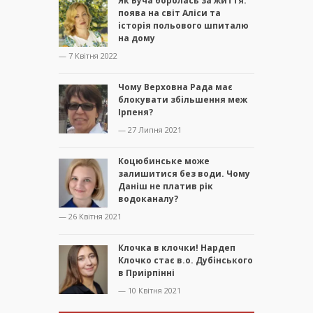
Як Буча боролась за життя:
поява на світ Аліси та
історія польового шпиталю
на дому
— 7 Квітня 2022
Чому Верховна Рада має
блокувати збільшення меж
Ірпеня?
— 27 Липня 2021
Коцюбинське може
залишитися без води. Чому
Даніш не платив рік
водоканалу?
— 26 Квітня 2021
Клочка в клочки! Нардеп
Клочко стає в.о. Дубінського
в Приірпінні
— 10 Квітня 2021