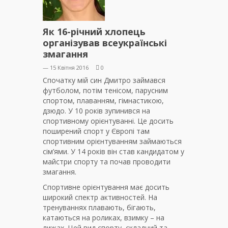
Як 16-річний хлопець
організував всеукраїнські
змагання
— 15 Квітня 2016
0
Спочатку мій син Дмитро займався
футболом, потім тенісом, парусним
спортом, плаванням, гімнастикою,
дзюдо. У 10 років зупинився на
спортивному орієнтуванні. Це досить
поширений спорт у Європі там
спортивним орієнтуванням займаються
сім’ями. У 14 років він став кандидатом у
майстри спорту та почав проводити
змагання.
Спортивне орієнтування має досить
широкий спектр активностей. На
тренуваннях плавають, бігають,
катаються на роликах, взимку – на
лижах. Цей вид спорту складний та