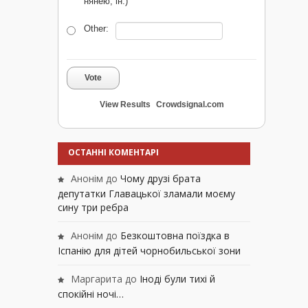
нянею, ін.)
Other:
Vote
View Results
Crowdsignal.com
ОСТАННІ КОМЕНТАРІ
Анонім
до
Чому друзі брата
депутатки Главацької зламали моєму
сину три ребра
Анонім
до
Безкоштовна поїздка в
Іспанію для дітей чорнобильської зони
Маргарита
до
Іноді були тихі й
спокійні ночі…