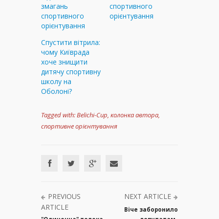
змагань
спортивного
спортивного
орієнтування
орієнтування
Спустити вітрила:
чому Київрада
хоче знищити
дитячу спортивну
школу на
Оболоні?
Tagged with:
Belichi-Cup
,
колонка автора
,
спортивне орієнтування
PREVIOUS
NEXT ARTICLE
ARTICLE
Віче заборонило