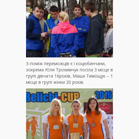
З-поміж переможців є і коцюбинчани,
зокрема Юля Трохимчук посіла 3 місце в
групі дівчата 16років, Маша Тимощук – 1
місце в групі жінки 20 років.