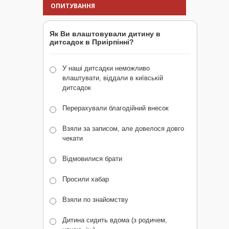
ОПИТУВАННЯ
Як Ви влаштовували дитину в
дитсадок в Приірпінні?
У наші дитсадки неможливо
влаштувати, віддали в київській
дитсадок
Перерахували благодійний внесок
Взяли за записом, але довелося довго
чекати
Відмовилися брати
Просили хабар
Взяли по знайомству
Дитина сидить вдома (з родичем,