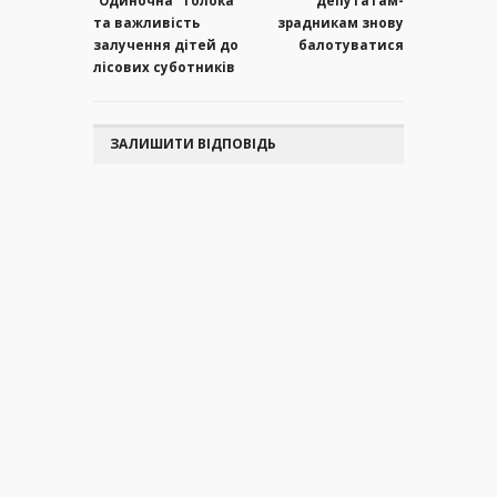
"Одиночна" толока
депутатам-
та важливість
зрадникам знову
залучення дітей до
балотуватися
лісових суботників
ЗАЛИШИТИ ВІДПОВІДЬ