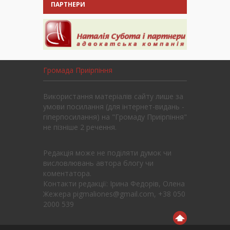
ПАРТНЕРИ
Громада Приірпіння
Використання матеріалів сайту лише за
умови посилання (для інтернет-видань -
гіперпосилання) на "Громаду Приірпіння"
не пізніше 2 речення.
Редакція може не поділяти думок чи
висловлювань автора блогу чи
коментатора.
Контакти редакції: Ірина Федорів, Олена
Жежера pigmaliones@gmail.com, +38 050
2000 539