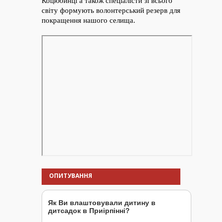
ОПИТУВАННЯ
Як Ви влаштовували дитину в
дитсадок в Приірпінні?