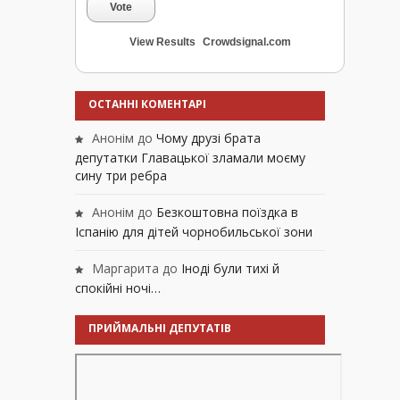
Vote
View Results
Crowdsignal.com
ОСТАННІ КОМЕНТАРІ
Анонім
до
Чому друзі брата
депутатки Главацької зламали моєму
сину три ребра
Анонім
до
Безкоштовна поїздка в
Іспанію для дітей чорнобильської зони
Маргарита
до
Іноді були тихі й
спокійні ночі…
ПРИЙМАЛЬНІ ДЕПУТАТІВ