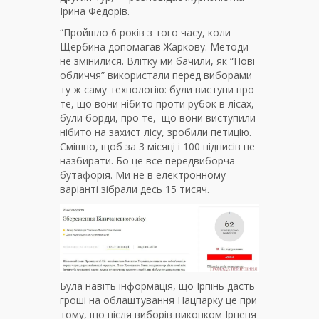
Ірина Федорів.
“Пройшло 6 років з того часу, коли
Щербина допомагав Жаркову. Методи
не змінилися. Влітку ми бачили, як “Нові
обличчя” використали перед виборами
ту ж саму технологію: були виступи про
те, що вони нібито проти рубок в лісах,
були борди, про те, що вони виступили
нібито на захист лісу, зробили петицію.
Смішно, щоб за 3 місяці і 100 підписів не
назбирати. Бо це все передвиборча
бутафорія. Ми не в електронному
варіанті зібрали десь 15 тисяч.
Була навіть інформація, що Ірпінь дасть
гроші на облаштування Нацпарку це при
тому, що після виборів виконком Ірпеня