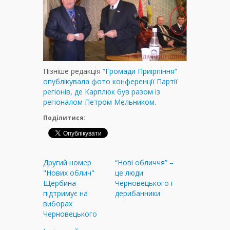
Пізніше редакція
“Громади Приірпіння”
опублікувала фото конференції Партії
регіонів, де Карплюк був разом із
регіоналом Петром Мельником
.
Поділитися:
Другий номер
“Нові обличчя” –
"Нових облич"
це люди
Щербина
Черновецького і
підтримує на
дерибанники
виборах
Черновецького