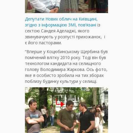
Депутати Нових облич на Київщині,
згідно з інформацією ЗМІ, пов’язані
із
сектою Сандея Аделаджі, якого
звинувачують у розпусті прихожанок, і
є його пасторами.
“Вперше у Коцюбинському Щербина був
помічений влітку 2010 року. Тоді він був
технологом кандидата на селищного
голову Володимира Жаркова. Ось фото,
яке я особисто зробила на тих зборах
поблизу будинку культури у селищі.