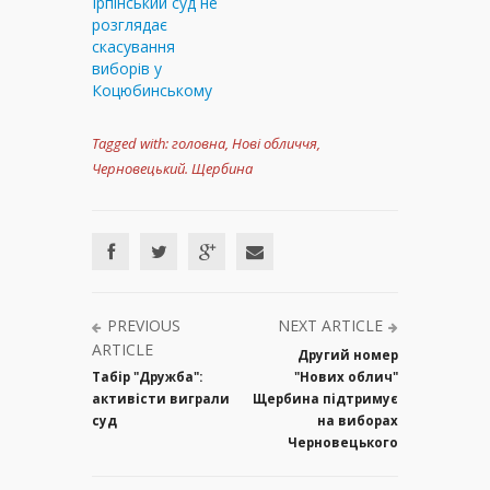
Ірпінський суд не
розглядає
скасування
виборів у
Коцюбинському
Tagged with:
головна
,
Нові обличчя
,
Черновецький. Щербина
PREVIOUS
NEXT ARTICLE
ARTICLE
Другий номер
Табір "Дружба":
"Нових облич"
активісти виграли
Щербина підтримує
суд
на виборах
Черновецького