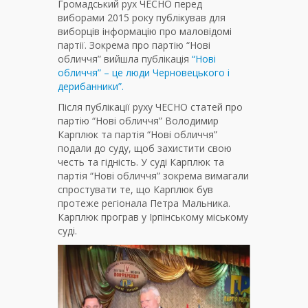
Громадський рух ЧЕСНО перед
виборами 2015 року публікував для
виборців інформацію про маловідомі
партії. Зокрема про партію “Нові
обличчя” вийшла публікація
“Нові
обличчя” – це люди Черновецького і
дерибанники”.
Після публікації руху ЧЕСНО статей про
партію “Нові обличчя” Володимир
Карплюк та партія “Нові обличчя”
подали до суду, щоб захистити свою
честь та гідність. У суді Карплюк та
партія “Нові обличчя” зокрема вимагали
спростувати те, що Карплюк був
протеже регіонала Петра Мальника.
Карплюк програв у Ірпінському міському
суді.