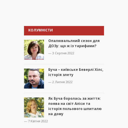
КОЛУМНІСТИ
Опалювальлний сезон для
ДОЗу: що ж із тарифами?
— 3 Серпня 2022
Буча – київське Беверлі Хілс,
історія злету
— 2 Липня 2022
Як Буча боролась за життя:
поява на світ Аліси та
історія польового шпиталю
на дому
— 7 Квітня 2022