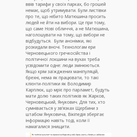
ввів тарифи у своїх парках, бо грошей
немає, щоб утримувати. Були листівки
про те, що нібито Матюшина просить
людей не йти на вибори. Це при тому,
що саме Нові обличчя, а не Матюшина,
наголошувати на тому, що вибори не
відбудуться. Були анонімки, які
розкидали вночі. Технологам ери
Черновецького гречкосійства і
політичної локшини на вухах треба
усвідомити одне: люди змінюються.
Якщо крім заїжджених маніпуляцій,
брехні, нема як працювати, то такі
клієнти-політики як Володимир
Карплюк, що мріє про парламет, будуть
мати долю таких політиків як Жарков,
Черновецький, Янукович. Для тих, хто
сумнівається у зв’язках Щербини з
штабом Януковича, Вікіпедія зберігає
інформацію навіть тоді, коли її
намагалися знищити.