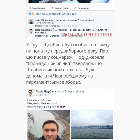
У Грузії Щербина був особисто взимку
на початку передвиборчого року. Про
що писав у соцмережі. Тоді джерела
“Громади Приірпіння” твердили, що
Щербина як політтехнолог буде
допомагати Черновецькому на
парламентських виборах.