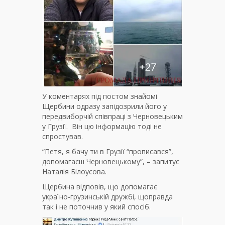
У коментарях під постом знайомі
Щербини одразу запідозрили його у
передвиборчій співпраці з Черновецьким
у Грузії. Він цю інформацію тоді не
спростував.
“Петя, я бачу ти в Грузії “прописався”,
допомагаєш Черновецькому”, – запитує
Наталія Білоусова.
Щербина відповів, що допомагає
україно-грузинській дружбі, щоправда
так і не поточнив у який спосіб.