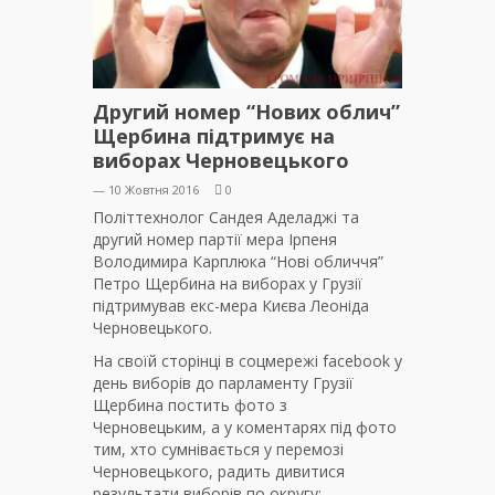
Другий номер “Нових облич”
Щербина підтримує на
виборах Черновецького
— 10 Жовтня 2016
0
Політтехнолог Сандея Аделаджі та
другий номер партії мера Ірпеня
Володимира Карплюка “Нові обличчя”
Петро Щербина на виборах у Грузії
підтримував екс-мера Києва Леоніда
Черновецького.
На своїй сторінці в соцмережі facebook у
день виборів до парламенту Грузії
Щербина постить фото з
Черновецьким, а у коментарях під фото
тим, хто сумнівається у перемозі
Черновецького, радить дивитися
результати виборів по округу: