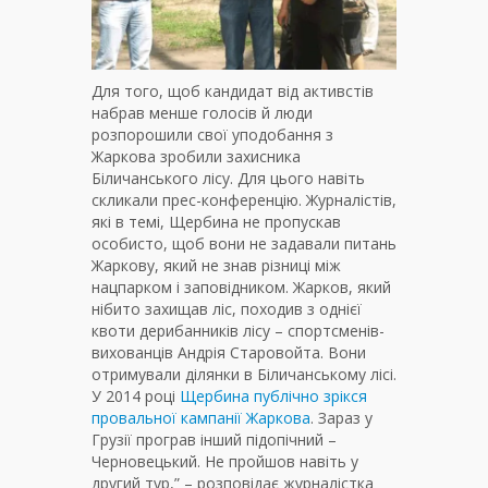
Для того, щоб кандидат від активстів
набрав менше голосів й люди
розпорошили свої уподобання з
Жаркова зробили захисника
Біличанського лісу. Для цього навіть
скликали прес-конференцію. Журналістів,
які в темі, Щербина не пропускав
особисто, щоб вони не задавали питань
Жаркову, який не знав різниці між
нацпарком і заповідником. Жарков, який
нібито захищав ліс, походив з однієї
квоти дерибанників лісу – спортсменів-
вихованців Андрія Старовойта. Вони
отримували ділянки в Біличанському лісі.
У 2014 році
Щербина публічно зрікся
провальної кампанії Жаркова
. Зараз у
Грузії програв інший підопічний –
Черновецький. Не пройшов навіть у
другий тур,” – розповідає журналістка