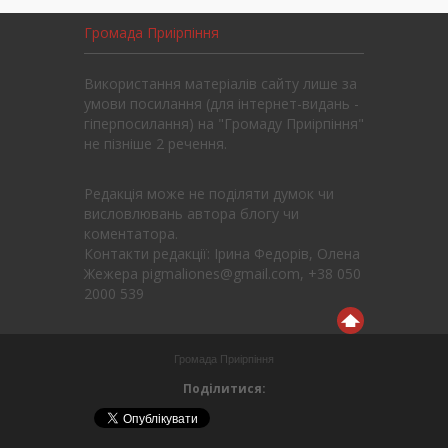
Громада Приірпіння
Використання матеріалів сайту лише за
умови посилання (для інтернет-видань -
гіперпосилання) на "Громаду Приірпіння"
не пізніше 2 речення.
Редакція може не поділяти думок чи
висловлювань автора блогу чи
коментатора.
Контакти редакції: Ірина Федорів, Олена
Жежера pigmaliones@gmail.com, +38 050
2000 539
Громада Приірпіння
Поділитися: