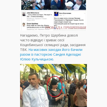
Нагадаємо, Петро Щербина доволі
часто відвідує і зриває сесії
Коцюбинської селищної ради, засідання
ТВК.
На масових заходах його бачили
разом із пасторкою Сандея Аделаджі
Юлією Кульчицькою.