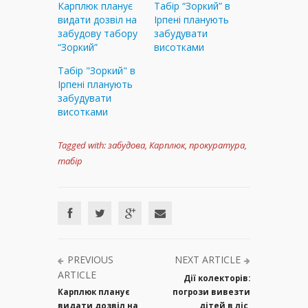
Карплюк планує
Табір “Зоркий” в
видати дозвіл на
Ірпені планують
забудову табору
забудувати
“Зоркий”
висотками
Табір "Зоркий" в
Ірпені планують
забудувати
висотками
Tagged with:
забудова
,
Карплюк
,
прокуратура
,
табір
PREVIOUS
NEXT ARTICLE
ARTICLE
Дії колекторів:
Карплюк планує
погрози вивезти
видати дозвіл на
дітей в ліс,