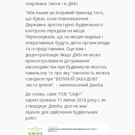
скерована також і в ДАБІ.
“Між іншим це яскравий приклад того,
що буває, коли повноваження
Державно архітектурно будівельного
контролю передали на місця.
Переконували, що на місцях видніше і
оперативніше будуть діяти органи влади
та їх представники. Оце вам і
децентралізація. Якщо ДАБІ не може
проконтролювати дотримання
законодавства при будівництві якогось
павильону то про яку “законність можна
говорити при “ВЕЛИКІЙ ЗАБУДОВІ”
міста Ірпеня”, – занепокоєний Дзюба.
До слова, саме ТОВ “Скіфт”
зареєстроване 11 липня 2016 року і, як
стверджує Дзюба, досі не має
ліцензії для здійснення будівельних
робіт.