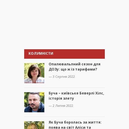
КОЛУМНІСТИ
Опалювальлний сезон для
ДОЗу: що ж із тарифами?
— 3 Серпня 2022
Буча – київське Беверлі Хілс,
історія злету
— 2 Липня 2022
Як Буча боролась за життя:
поява на світ Аліси та