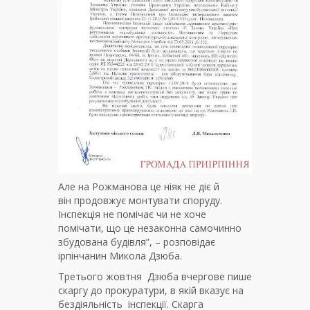
Але на Рожманова це ніяк не діє й
він продовжує монтувати споруду.
Інспекція не помічає чи не хоче
помічати, що це незаконна самочинно
збудована будівля”, – розповідає
ірпінчанин Микола Дзюба.
Третього жовтня Дзюба вчергове пише
скаргу до прокуратури, в якій вказує на
бездіяльність інспекції. Скарга