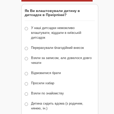
Як Ви влаштовували дитину в
дитсадок в Приірпінні?
У наші дитсадки неможливо
влаштувати, віддали в київській
дитсадок
Перерахували благодійний внесок
Взяли за записом, але довелося довго
чекати
Відмовилися брати
Просили хабар
Взяли по знайомству
Дитина сидить вдома (з родичем,
нянею, ін.)