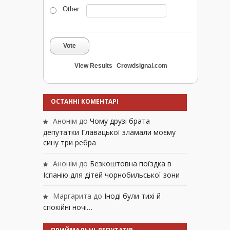
Other:
Vote
View Results
Crowdsignal.com
ОСТАННІ КОМЕНТАРІ
Анонім
до
Чому друзі брата
депутатки Главацької зламали моєму
сину три ребра
Анонім
до
Безкоштовна поїздка в
Іспанію для дітей чорнобильської зони
Маргарита
до
Іноді були тихі й
спокійні ночі…