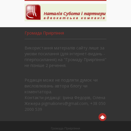
Громада Приірпіння
Використання матеріалів сайту лише за
умови посилання (для інтернет-видань -
гіперпосилання) на "Громаду Приірпіння"
не пізніше 2 речення.
Редакція може не поділяти думок чи
висловлювань автора блогу чи
коментатора.
Контакти редакції: Ірина Федорів, Олена
Жежера pigmaliones@gmail.com, +38 050
2000 539
Громада Приірпіння