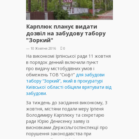
Карплюк планує видати
дозвіл на забудову табору
"Зоркий"
— 10 Жовтня 2016
0
На виконкомі Ірпінської ради 11 жовтня
в порядок денний включили пункт
про видачу містобудівних умов і
обмежень ТОВ “Скіфт”
для забудови
табору “Зоркий”, який в прокуратурі
Київської області обіцяли врятувати від
забудови
.
За тиждень до засідання виконкому, 3
жовтня, містяни подали меру Ірпеня
Володимиру Карплюку та секретарю
ради Юрію Денисенку заяву із
висновками Держсільгоспінспекції про
порушення законодавства при