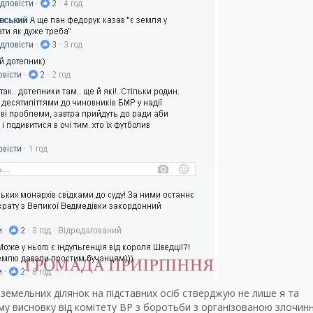
 земельних ділянок на підставних осіб стверджую не лише я та
му висновку від комітету ВР з боротьби з організованою злочин