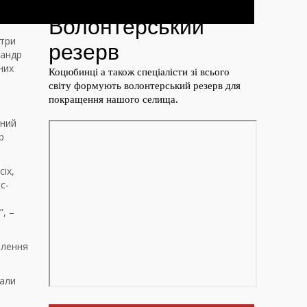
 три
сандр
них
аний
р
іх,
с-
, –
млення
сали