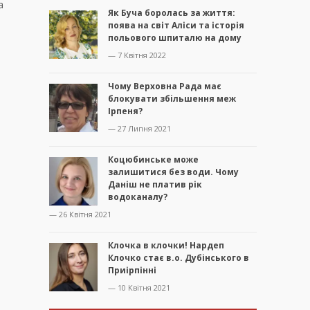
а
Як Буча боролась за життя:
поява на світ Аліси та історія
польового шпиталю на дому
— 7 Квітня 2022
Чому Верховна Рада має
блокувати збільшення меж
Ірпеня?
— 27 Липня 2021
Коцюбинське може
залишитися без води. Чому
Даніш не платив рік
водоканалу?
— 26 Квітня 2021
Клочка в клочки! Нардеп
Клочко стає в.о. Дубінського в
Приірпінні
— 10 Квітня 2021