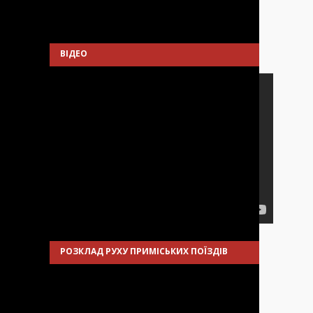
ВІДЕО
РОЗКЛАД РУХУ ПРИМІСЬКИХ ПОЇЗДІВ
Розклад руху приміських поїздів на ст.
Біличі