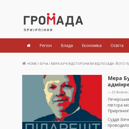
Громада Приірпіння
Регіон
Влада
Економіка
Освіта
HOME
/
БУЧА
/
МЕРА БУЧІ ВІДСТОРОНИЛИ ВІД ПОСАДИ: ЙОГО П
Мера Бу
адмінре
— 25 Жовтня 
Печерський
півтора мі
Приірпіння
Суддя Вяч
проводилос