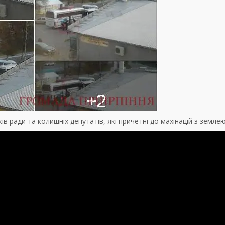
ів ради та колишніх депутатів, які причетні до махінацій з землею