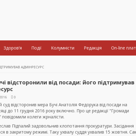
Здоров’я
Події
Колумністи
Редакція
On-line пла
ІДТРИМУВАВ АДМІНРЕСУРС
чі відсторонили від посади: його підтримував
сурс
2016
0
 суд відсторонив мера Бучі Анатолія Федорука від посади на
сяці до 11 грудня 2016 року включно. Про це редакції “Громади
” повідомили колеги жрналісти.
еслав Підпалий задовольнив клопотання прокуратури. Засідання
я в закритому режимі. Таку ухвалу суддя ухвалив 15 жовтня. Са