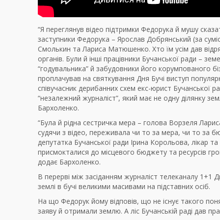
“Я переглянув відео підтримки Федорука й мушу сказа
заступники Федорука – Ярослав Добрянський (за суміс
Смолькин та Лариса Матюшенко. Хто їм усім дав відр
органів. Були й інші працівники Бучанської ради – зем
“годувальника” й забудовники його корумпованого бі
проплачував на святкування Дня Бучі виступ популяр
співучасник дерибанних схем екс-юрист Бучанської ра
“незалежний журналіст”, який має не одну ділянку землі
Бархоленко.
“Була й рідна сестричка мера – голова Ворзеля Лариса 
судячи з відео, переживала чи то за мера, чи то за б
депутатка Бучанської ради Ірина Корольова, лікар та 
присмокталися до місцевого бюджету та ресурсів гром
додає Бархоленко.
В перерві між засіданням журналіст телеканалу 1+1 
землі в бучі великими масивами на підставних осіб.
На що Федорук йому відповів, що не існує такого пон
заяву й отримали землю. А ліс Бучанській раді дав пр