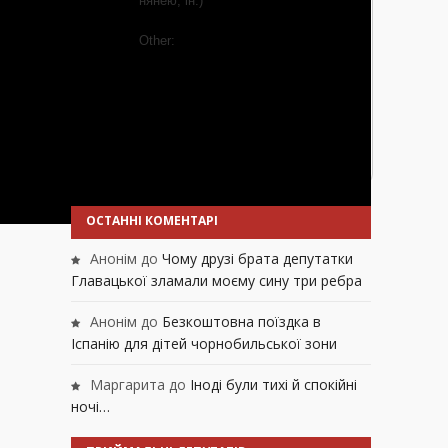
нянею, ін.)
Other:
Vote
View Results
Crowdsignal.com
ОСТАННІ КОМЕНТАРІ
Анонім
до
Чому друзі брата депутатки
Главацької зламали моєму сину три ребра
Анонім
до
Безкоштовна поїздка в
Іспанію для дітей чорнобильської зони
Маргарита
до
Іноді були тихі й спокійні
ночі…