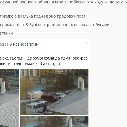
я судовий процес з обрання міри запобіжного заходу Федоруку т
затримкою в кілька годин воно продовжилося.
рихильніків. З Бучі централізовано їх везли автобусами.
етники.