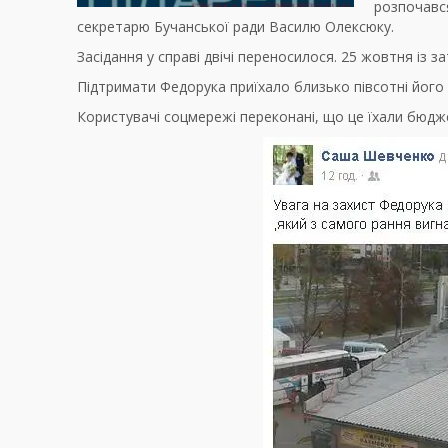
розпочавс
секретарю Бучанської ради Василю Олексюку.
Засідання у справі двічі переносилося. 25 жовтня із 
Підтримати Федорука приїхало близько півсотні його п
Користувачі соцмережі переконані, що це їхали бюдж