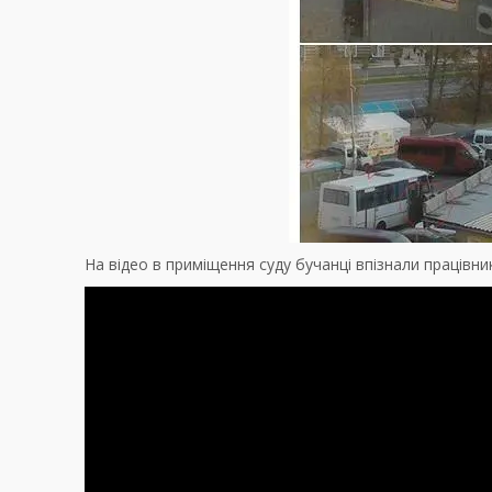
На відео в приміщення суду бучанці впізнали працівник