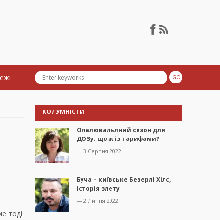
тежі
КОЛУМНІСТИ
Опалювальлний сезон для
ДОЗу: що ж із тарифами?
— 3 Серпня 2022
Буча – київське Беверлі Хілс,
історія злету
— 2 Липня 2022
ме тоді