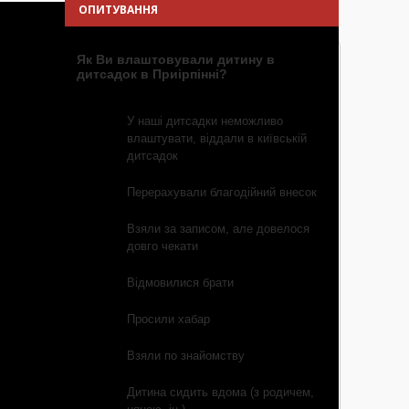
ОПИТУВАННЯ
Як Ви влаштовували дитину в
дитсадок в Приірпінні?
У наші дитсадки неможливо
влаштувати, віддали в київській
дитсадок
Перерахували благодійний внесок
Взяли за записом, але довелося
довго чекати
Відмовилися брати
Просили хабар
Взяли по знайомству
Дитина сидить вдома (з родичем,