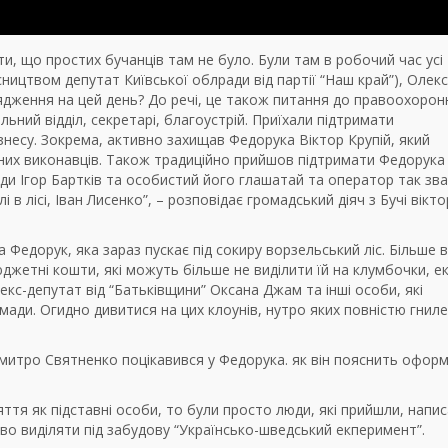
ти, що простих бучанців там не було. Були там в робочий час усі
ництвом депутат Київської облради від партії “Наш край”), Олек
ядження на цей день? До речі, це також питання до правоохорон
ельний відділ, секретарі, благоустрій. Приїхали підтримати
знесу. Зокрема, активно захищав Федорука Віктор Крупій, який
них виконавців. Також традиційно прийшов підтримати Федорука
ди Ігор Бартків та особистий його глашатай та оператор так зв
 в лісі, Іван Лисенко”, – розповідає громадський діяч з Бучі вікто
Федорук, яка зараз пускає під сокиру ворзельський ліс. Більше вс
юджетні кошти, які можуть більше не виділити їй на клумбочки, ек
екс-депутат від “Батьківщини” Оксана Джам та інші особи, які
ади. Огидно дивитися на цих клоунів, нутро яких повністю гниле”
Дмитро Святненко поцікавився у Федорука. як він пояснить офор
яття як підставні особи, то були просто люди, які прийшли, напи
аво виділяти під забудову “Українсько-шведський екперимент”.