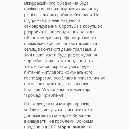
міжфракційного об’єднання буде
вирішення на вищому законодавчому
рівні нагальних проблем Киівщини. Це і
підтримка органів місцевого
самоврядування, боротьба з корупцією,
розробка та впровадження на рівні
області медичних реформ, розвиток
приміських зон, це і розвиток міст та
селищ в контексті децентралізації. В
зоні нашої уваги буде реформування
чорнобильського законодавства, а
також зоною окремої уваги буде
питання житлового-комунального
господарства, особливо в пристоличних
населених пунктах”, – наголошує
Ярослав Москаленко в коментарі
“Громаді Приірпіння”.
Окрім депутатів-мажоритарників,
увійдуть і депутати-списочники, які
допомагають громадам Київщини
вирішувати їхні проблеми. Зокрема
нардепи від БПП
Марія Іонова
та