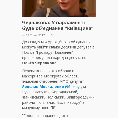
Червакова: У парламенті
буде об’єднання “Київщина”
— 17 Січня 2017
0
До складу міжфракційного об’єднання
можуть увійти кілька десятків депутатів.
Про це “Громаду Приірпіння”
проінформувала народна депутатка
Ольга Червакова.
Переважно ті, кого обрали в
мажоритарних округах області.
Ініціював створення МФО депутат
Ярослав Москаленко
(96 округ
, м.
Буча, Славутич, Бородянський,
Іванківський, Поліський, Вишгородський
райони – очільник “Воля народу” в
минулому член ПР).
“Головне завдання цього