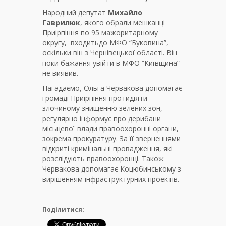
Народний депутат
Михайло
Гаврилюк
, якого обрали мешканці
Приірпіння по 95 мажоритарному
округу, входитьдо МФО “Буковина”,
оскільки він з Чернівецької області. Він
поки бажання увійти в МФО “Київщина”
не виявив.
Нагадаємо, Ольга Червакова допомагає
громаді Приірпіння протидіяти
злочиному знищенню зелених зон,
регулярно інформує про дерибани
місьцевої влади правоохоронні органи,
зокрема прокуратуру. За її зверненнями
відкриті кримінальні провадження, які
розслідують правоохоронці. Також
Червакова допомагає Коцюбинському з
вирішенням інфраструктурних проектів.
Поділитися: