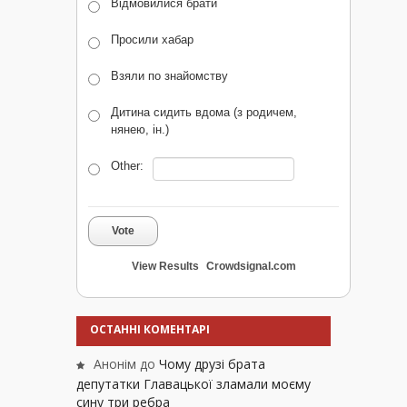
Відмовилися брати
Просили хабар
Взяли по знайомству
Дитина сидить вдома (з родичем,
нянею, ін.)
Other:
Vote
View Results
Crowdsignal.com
ОСТАННІ КОМЕНТАРІ
Анонім
до
Чому друзі брата
депутатки Главацької зламали моєму
сину три ребра