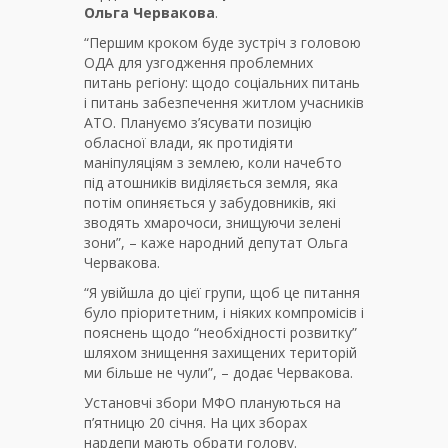
Ольга Червакова
.
“Першим кроком буде зустріч з головою
ОДА для узгодження проблемних
питань регіону: щодо соціальних питань
і питань забезпечення житлом учасників
АТО. Плануємо з’ясувати позицію
обласної влади, як протидіяти
маніпуляціям з землею, коли начебто
під атошників виділяється земля, яка
потім опиняється у забудовників, які
зводять хмарочоси, знищуючи зелені
зони”, – каже народний депутат Ольга
Червакова.
“Я увійшла до цієї групи, щоб це питання
було пріоритетним, і ніяких компромісів і
пояснень щодо “необхідності розвитку”
шляхом знищення захищених територій
ми більше не чули”, – додає Червакова.
Установчі збори МФО плануються на
п’ятницю 20 січня. На цих зборах
нардепи мають обрати голову.