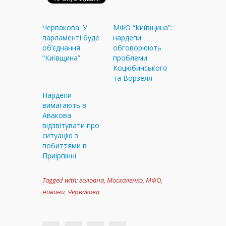
Червакова: У
МФО “Київщина”:
парламенті буде
нардепи
об’єднання
обговорюють
“Київщина”
проблеми
Коцюбинського
та Ворзеля
Нардепи
вимагають в
Авакова
відзвітувати про
ситуацію з
побиттями в
Приірпінні
Tagged with:
головна
,
Москаленко
,
МФО
,
новини
,
Червакова