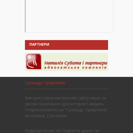
ПАРТНЕРИ
Громада Приірпіння
Використання матеріалів сайту лише за
умови посилання (для інтернет-видань -
гіперпосилання) на "Громаду Приірпіння"
не пізніше 2 речення.
Редакція може не поділяти думок чи