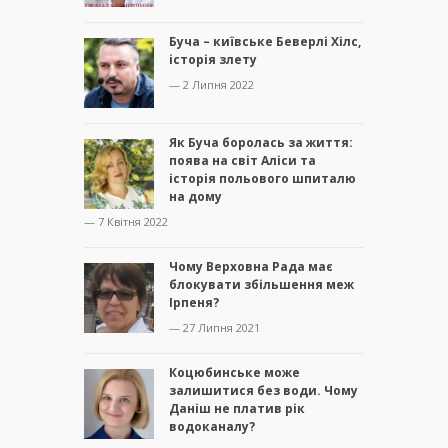
Буча – київське Беверлі Хілс,
історія злету
— 2 Липня 2022
Як Буча боролась за життя:
поява на світ Аліси та
історія польового шпиталю
на дому
— 7 Квітня 2022
Чому Верховна Рада має
блокувати збільшення меж
Ірпеня?
— 27 Липня 2021
Коцюбинське може
залишитися без води. Чому
Даніш не платив рік
водоканалу?