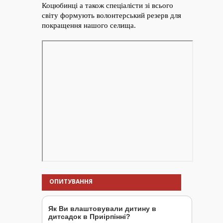
ОПИТУВАННЯ
Як Ви влаштовували дитину в
дитсадок в Приірпінні?