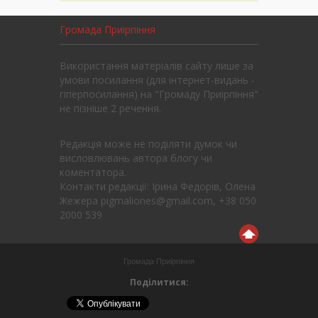
Громада Приірпіння
Використання матеріалів сайту лише за
умови посилання (для інтернет-видань -
гіперпосилання) на "Громаду Приірпіння"
не пізніше 2 речення.
Редакція може не поділяти думок чи
висловлювань автора блогу чи
коментатора.
Контакти редакції: Ірина Федорів, Олена
Жежера pigmaliones@gmail.com, +38 050
2000 539
Громада Приірпіння
Поділитися: