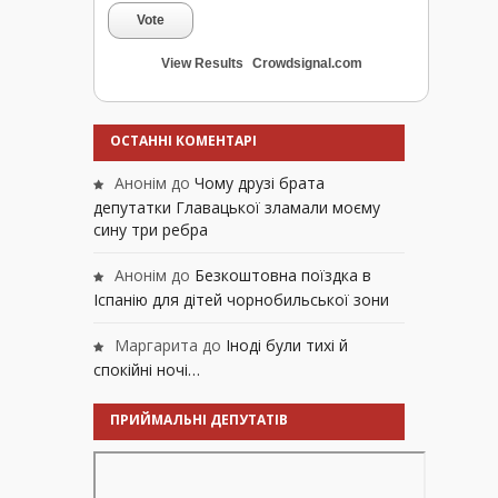
Vote
View Results
Crowdsignal.com
ОСТАННІ КОМЕНТАРІ
Анонім
до
Чому друзі брата
депутатки Главацької зламали моєму
сину три ребра
Анонім
до
Безкоштовна поїздка в
Іспанію для дітей чорнобильської зони
Маргарита
до
Іноді були тихі й
спокійні ночі…
ПРИЙМАЛЬНІ ДЕПУТАТІВ