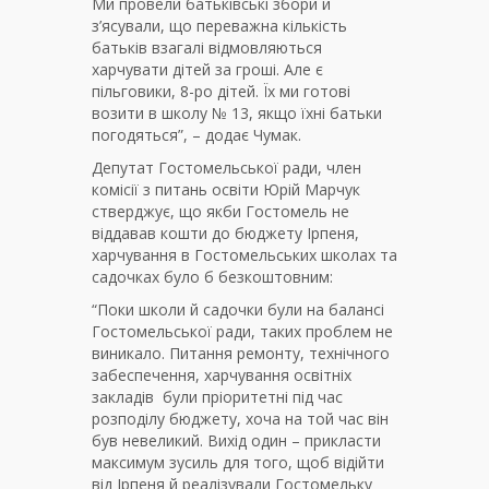
Ми провели батьківські збори й
з’ясували, що переважна кількість
батьків взагалі відмовляються
харчувати дітей за гроші. Але є
пільговики, 8-ро дітей. Їх ми готові
возити в школу № 13, якщо їхні батьки
погодяться”, – додає Чумак.
Депутат Гостомельської ради, член
комісії з питань освіти Юрій Марчук
стверджує, що якби Гостомель не
віддавав кошти до бюджету Ірпеня,
харчування в Гостомельських школах та
садочках було б безкоштовним:
“Поки школи й садочки були на балансі
Гостомельської ради, таких проблем не
виникало. Питання ремонту, технічного
забеспечення, харчування освітніх
закладів були пріоритетні під час
розподілу бюджету, хоча на той час він
був невеликий. Вихід один – прикласти
максимум зусиль для того, щоб відійти
від Ірпеня й реалізували Гостомельку