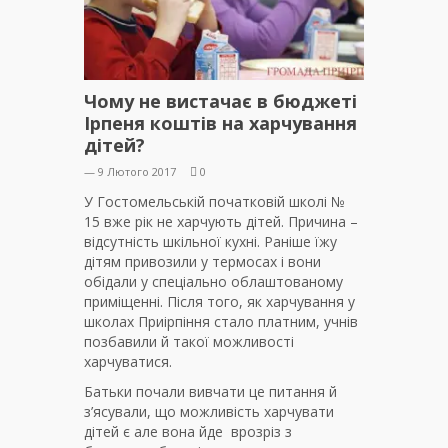
Чому не вистачає в бюджеті
Ірпеня коштів на харчування
дітей?
— 9 Лютого 2017
0
У Гостомельській початковій школі №
15 вже рік не харчують дітей. Причина –
відсутність шкільної кухні. Раніше їжу
дітям привозили у термосах і вони
обідали у спеціально облаштованому
приміщенні. Після того, як харчування у
школах Приірпіння стало платним, учнів
позбавили й такої можливості
харчуватися.
Батьки почали вивчати це питання й
з’ясували, що можливість харчувати
дітей є але вона йде врозріз з