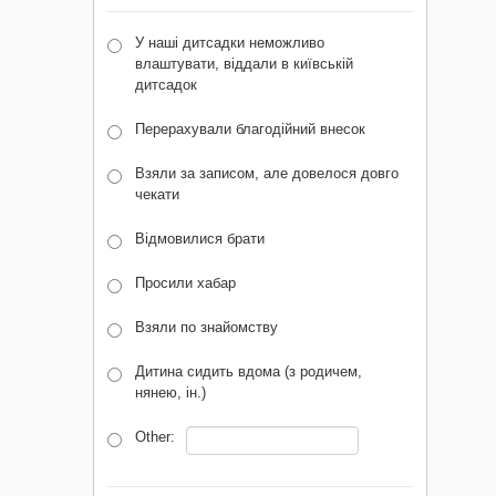
У наші дитсадки неможливо
влаштувати, віддали в київській
дитсадок
Перерахували благодійний внесок
Взяли за записом, але довелося довго
чекати
Відмовилися брати
Просили хабар
Взяли по знайомству
Дитина сидить вдома (з родичем,
нянею, ін.)
Other: