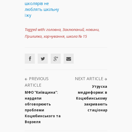
школярів не
люблять шкільну
їжу
Tagged with:
головна
,
Захлюпаний
,
новини
,
Прилипко
,
харчування
,
школа № 15
PREVIOUS
NEXT ARTICLE
ARTICLE
Утруска
МФО "Київщина":
медреформи: в
нардепи
Коцюбинському
обговорюють
закривають
проблеми
стаціонар
Коцюбинського та
Ворзеля