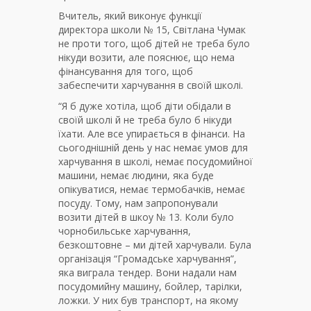
Вчитель, який виконує функції
директора школи № 15, Світлана Чумак
не проти того, щоб дітей не треба було
нікуди возити, але пояснює, що нема
фінансування для того, щоб
забеспечити харчування в своїй школі.
“Я б дуже хотіла, щоб діти обідали в
своїй школі й не треба було б нікуди
їхати. Але все упирається в фінанси. На
сьогоднішній день у нас немає умов для
харчування в школі, немає посудомийної
машини, немає людини, яка буде
опікуватися, немає термобачків, немає
посуду. Тому, нам запропонували
возити дітей в шкоу № 13. Коли було
чорнобильське харчування,
безкоштовне – ми дітей харчували. Була
організація “Громадське харчування”,
яка виграла тендер. Вони надали нам
посудомийну машину, бойлер, тарілки,
ложки. У них був транспорт, на якому