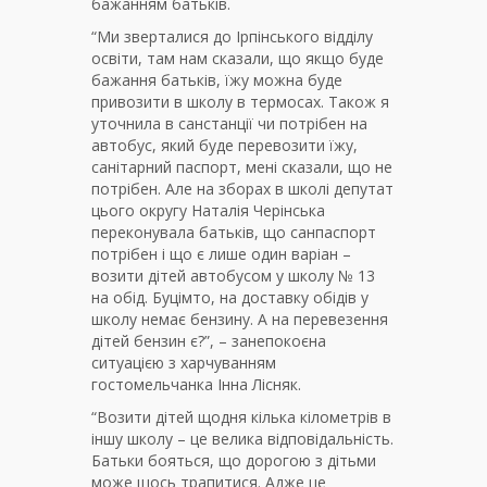
бажанням батьків.
“Ми зверталися до Ірпінського відділу
освіти, там нам сказали, що якщо буде
бажання батьків, їжу можна буде
привозити в школу в термосах. Також я
уточнила в санстанції чи потрібен на
автобус, який буде перевозити їжу,
санітарний паспорт, мені сказали, що не
потрібен. Але на зборах в школі депутат
цього округу Наталія Черінська
переконувала батьків, що санпаспорт
потрібен і що є лише один варіан –
возити дітей автобусом у школу № 13
на обід. Буцімто, на доставку обідів у
школу немає бензину. А на перевезення
дітей бензин є?”, – занепокоєна
ситуацією з харчуванням
гостомельчанка Інна Лісняк.
“Возити дітей щодня кілька кілометрів в
іншу школу – це велика відповідальність.
Батьки бояться, що дорогою з дітьми
може щось трапитися. Адже це