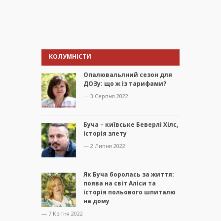
КОЛУМНІСТИ
Опалювальлний сезон для
ДОЗу: що ж із тарифами?
— 3 Серпня 2022
Буча – київське Беверлі Хілс,
історія злету
— 2 Липня 2022
Як Буча боролась за життя:
поява на світ Аліси та
історія польового шпиталю
на дому
— 7 Квітня 2022