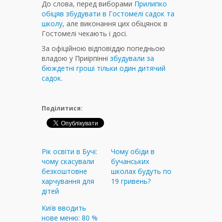
До слова, перед виборами
Прилипко
обіцяв збудувати в Гостомелі садок та
школу
, але виконання цих обіцянок в
Гостомелі чекають і досі.
За офіційною відповіддю попедньою
владою у Приірпінні
збудували за
бюждетні гроші тільки один дитячий
садок
.
Поділитися:
Рік освіти в Бучі:
Чому обіди в
чому скасували
бучанських
безкоштовне
школах будуть по
харчування для
19 гривень?
дітей
Київ вводить
нове меню: 80 %