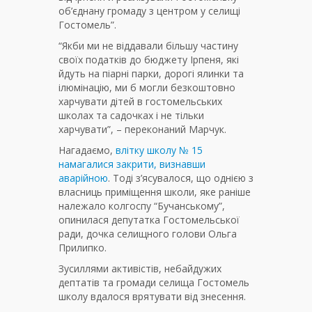
об’єднану громаду з центром у селищі
Гостомель”.
“Якби ми не віддавали більшу частину
своїх податків до бюджету Ірпеня, які
йдуть на піарні парки, дорогі ялинки та
ілюмінацію, ми б могли безкоштовно
харчувати дітей в гостомельських
школах та садочках і не тільки
харчувати”, – переконаний Марчук.
Нагадаємо,
влітку школу № 15
намагалися закрити, визнавши
аварійною
. Тоді з’ясувалося, що однією з
власниць приміщення школи, яке раніше
належало колгоспу “Бучанському”,
опинилася депутатка Гостомельської
ради, дочка селищного голови Ольга
Прилипко.
Зусиллями активістів, небайдужих
дептатів та громади селища Гостомель
школу вдалося врятувати від знесення.