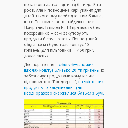
початкова ланка – діти від 6-ти до 9-ти
років. Але й повноцінне харчування для
дітей такого віку необхідне. Тим більше,
що в Гостомелі воно найдешевше в
Приірпінні. В школі № 13 працюють без
посередників – самі закуповують
продукти й самі готють. Повноцінний
обід з чаєм і булочкою коштує 13
гривень. Для пільговиків – 7,50 грн”, –
додає Лісняк.
Для порівняння –
обід у бучанських
школах коштує близько 20-ти гривень
. Їх
забезпечує продуктами комунальне
підприємство “Продсервіс”,
на якість цих
продуктів та закупівельні ціни
неодноразово скаржилися батьки з Бучі.