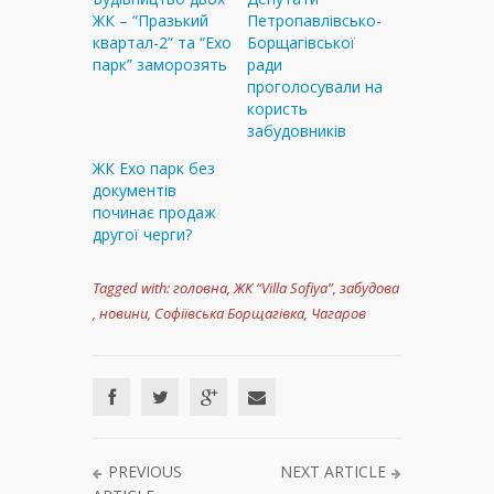
ЖК – “Празький
Петропавлівсько-
квартал-2” та “Ехо
Борщагівської
парк” заморозять
ради
проголосували на
користь
забудовників
ЖК Ехо парк без
документів
починає продаж
другої черги?
Tagged with:
головна
,
ЖК “Villa Sofiya”
,
забудова
,
новини
,
Софіївська Борщагівка
,
Чагаров
PREVIOUS
NEXT ARTICLE