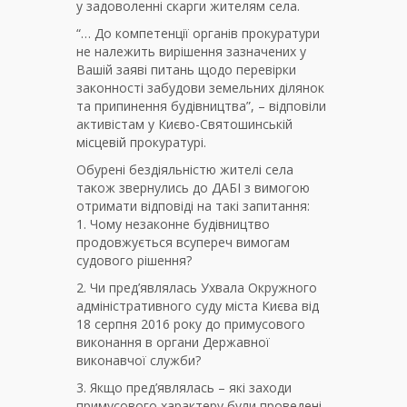
у задоволенні скарги жителям села.
“… До компетенції органів прокуратури
не належить вирішення зазначених у
Вашій заяві питань щодо перевірки
законності забудови земельних ділянок
та припинення будівництва”, – відповіли
активістам у Києво-Святошинській
місцевій прокуратурі.
Обурені бездіяльністю жителі села
також звернулись до ДАБІ з вимогою
отримати відповіді на такі запитання:
1. Чому незаконне будівництво
продовжується всупереч вимогам
судового рішення?
2. Чи пред’являлась Ухвала Окружного
адміністративного суду міста Києва від
18 серпня 2016 року до примусового
виконання в органи Державної
виконавчої служби?
3. Якщо пред’являлась – які заходи
примусового характеру були проведені