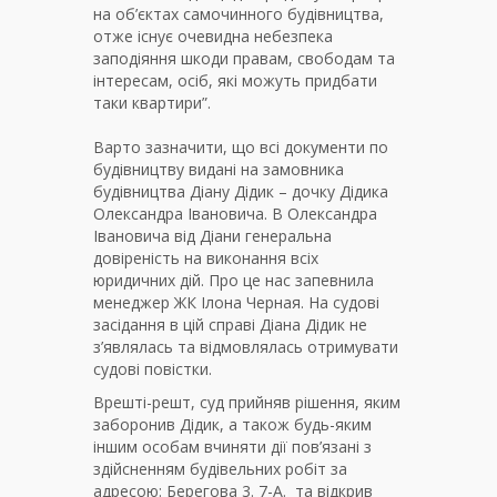
на об’єктах самочинного будівництва,
отже існує очевидна небезпека
заподіяння шкоди правам, свободам та
інтересам, осіб, які можуть придбати
таки квартири”.
Варто зазначити, що всі документи по
будівництву видані на замовника
будівництва Діану Дідик – дочку Дідика
Олександра Івановича. В Олександра
Івановича від Діани генеральна
довіреність на виконання всіх
юридичних дій. Про це нас запевнила
менеджер ЖК Ілона Черная. На судові
засідання в цій справі Діана Дідик не
з’являлась та відмовлялась отримувати
судові повістки.
Врешті-решт, суд прийняв рішення, яким
заборонив Дідик, а також будь-яким
іншим особам вчиняти дії пов’язані з
здійсненням будівельних робіт за
адресою: Берегова 3. 7-А. та відкрив