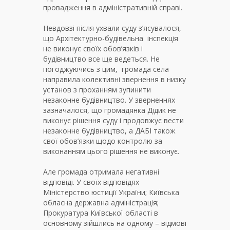
провадження в адміністративній справі.
Невдовзі після ухвали суду з’ясувалося,
що Архітектурно-будівельна інспекція
не виконує своїх обов’язків і
будівництво все ще ведеться. Не
погоджуючись з цим, громада села
направила колективні звернення в низку
установ з проханням зупинити
незаконне будівництво. У зверненнях
зазначалося, що громадянка Дідик не
виконує рішення суду і продовжує вести
незаконне будівництво, а ДАБІ також
свої обов’язки щодо контролю за
виконанням цього рішення не виконує.
Але громада отримала негативні
відповіді. У своїх відповідях
Міністерство юстиції України; Київська
обласна державна адміністрація;
Прокуратура Київської області в
основному зійшлись на одному – відмові