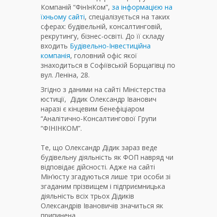
Компаній “ФінІнКом”,
за інформацією на
їхньому сайті
, спеціалізується на таких
сферах: будівельній, консалтинговій,
рекрутингу, бізнес-освіті. До її складу
входить
Будівельно-Інвестиційна
компанія
, головний офіс якої
знаходиться в Софіївській Борщагівці по
вул. Леніна, 28.
Згідно з даними на сайті Міністерства
юстиції, Дідик Олександр Іванович
наразі є кінцевим бенефіціаром
“Аналітично-Консалтингової Групи
“ФІНІНКОМ”.
Те, що Олександр Дідик зараз веде
будівельну діяльність як ФОП навряд чи
відповідає дійсності. Адже на сайті
Мін’юсту згадуються лише три особи зі
згаданим прізвищем і підприємницька
діяльність всіх трьох Дідиків
Олександрів Івановичів значиться як
припинена.