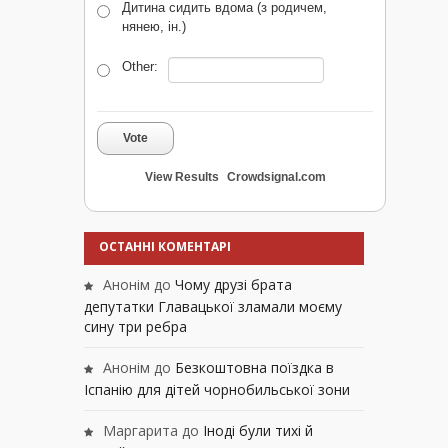
Дитина сидить вдома (з родичем,
нянею, ін.)
Other:
Vote
View Results
Crowdsignal.com
ОСТАННІ КОМЕНТАРІ
Анонім
до
Чому друзі брата
депутатки Главацької зламали моєму
сину три ребра
Анонім
до
Безкоштовна поїздка в
Іспанію для дітей чорнобильської зони
Маргарита
до
Іноді були тихі й