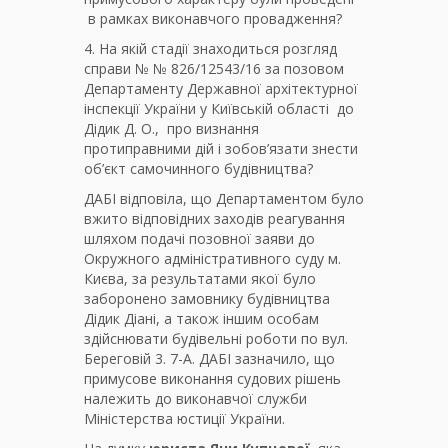
в рамках виконавчого провадження?
4. На якій стадії знаходиться розгляд
справи № № 826/12543/16 за позовом
Департаменту Державної архітектурної
інспекції України у Київській області до
Дідик Д. О., про визнання
протиправними дій і зобов’язати знести
об’єкт самочинного будівництва?
ДАБІ відповіла, що Департаментом було
вжито відповідних заходів реагування
шляхом подачі позовної заяви до
Окружного адміністративного суду м.
Києва, за результатами якої було
заборонено замовнику будівництва
Дідик Діані, а також іншим особам
здійснювати будівельні роботи по вул.
Береговій 3. 7-А. ДАБІ зазначило, що
примусове виконання судових рішень
належить до виконавчої служби
Міністерства юстиції України.