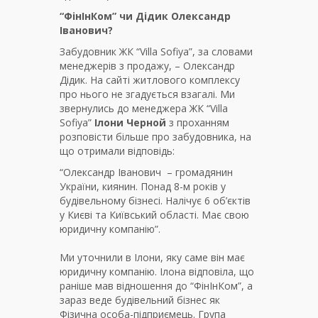
“ФінІнКом” чи Дідик Олександр
Іванович?
Забудовник ЖК “Villa Sofiya”, за словами
менеджерів з продажу, – Олександр
Дідик. На сайті житлового комплексу
про нього не згадується взагалі. Ми
звернулись до менеджера ЖК “Villa
Sofiya”
Ілони Черной
з проханням
розповісти більше про забудовника, на
що отримали відповідь:
“Олександр Іванович – громадянин
України, киянин. Понад 8-м років у
будівельному бізнесі. Налічує 6 об’єктів
у Києві та Київський області. Має свою
юридичну компанію”.
Ми уточнили в Ілони, яку саме він має
юридичну компанію. Ілона відповіла, що
раніше мав відношення до “ФінІнКом”, а
зараз веде будівельний бізнес як
Фізична особа-підприємець. Група