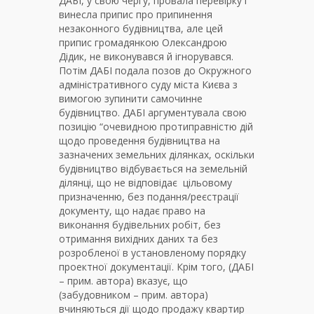
ДАБІ, у свою чергу, провала перевірку і
винесла припис про припинення
незаконного будівництва, але цей
припис громадянкою Олександрою
Дідик, не виконувався й ігнорувався.
Потім ДАБІ подала позов до Окружного
адміністративного суду міста Києва з
вимогою зупинити самочинне
будівництво. ДАБІ аргументувала свою
позицію “очевидною протиправністю дій
щодо проведення будівництва на
зазначених земельних ділянках, оскільки
будівництво відбувається на земельній
ділянці, що не відповідає цільовому
призначенню, без подання/реєстрації
документу, що надає право на
виконання будівельних робіт, без
отримання вихідних даних та без
розробленої в установленому порядку
проектної документації.
Крім того, (ДАБІ
– прим. автора) вказує, що
(забудовником – прим. автора)
вчиняються дії щодо продажу квартир