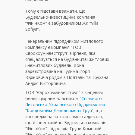
Тому є підстави вважати, що
Будівельно-Інвестиційна компанія
“ФінІнКом” є забудовником ЖК “Villa
Sofiya”.
Генеральним підрядником житлового
комплексу є компанія “ТОВ
Єврохоумінвестгруп” з Ірпеня, яка
спеціалізується на будівництві житлових
і нежитлових будівель. Вона
зареєстрована на Гудима Ігоря
Юрійовича родом з Полтави та Трухана
Андрія Вікторовича.
ТОВ “Єврохоумінвестгруп” є кінцевим
бенефіціарним власником
“Спільного
Литовсько-Українського Підприємства
“Кондомініум Девелопмент Груп”
, що
зосереджена за тією самою адресою,
що й Інвестиційно-Будівельна компанія
“ФінІнКом”- підрозділ Групи Компаній
“ФінІнКом” кінцевим бенефіціаром якого