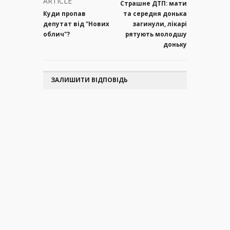
ARTICLE
Страшне ДТП: мати
Куди пропав
та середня донька
депутат від "Нових
загинули, лікарі
облич"?
рятують молодшу
доньку
ЗАЛИШИТИ ВІДПОВІДЬ