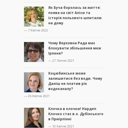
Як Буча боролась за життя:
поява на світ Аліси та
історія польового шпиталю
на дому
— 7 Квітня 2022
Чому Верховна Рада має
блокувати збільшення меж
Ірпеня?
— 27 Липня 2021
Коцюбинське може
залишитися без води. Чому
Даніш не платив рік
водоканалу?
— 26 Квітня 2021
Клочка в клочки! Нардеп
Клочко стає в.о. Дубінського
в Приірпінні
— 10 Квітня 2021