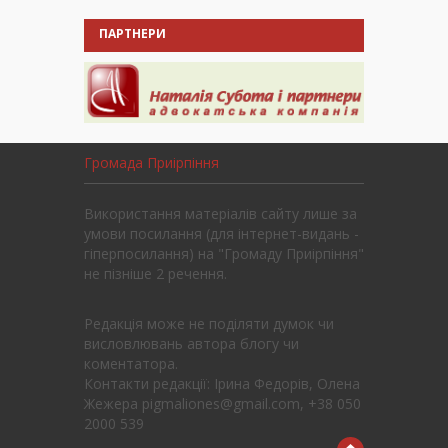
ПАРТНЕРИ
Громада Приірпіння
Використання матеріалів сайту лише за
умови посилання (для інтернет-видань -
гіперпосилання) на "Громаду Приірпіння"
не пізніше 2 речення.
Редакція може не поділяти думок чи
висловлювань автора блогу чи
коментатора.
Контакти редакції: Ірина Федорів, Олена
Жежера pigmaliones@gmail.com, +38 050
2000 539