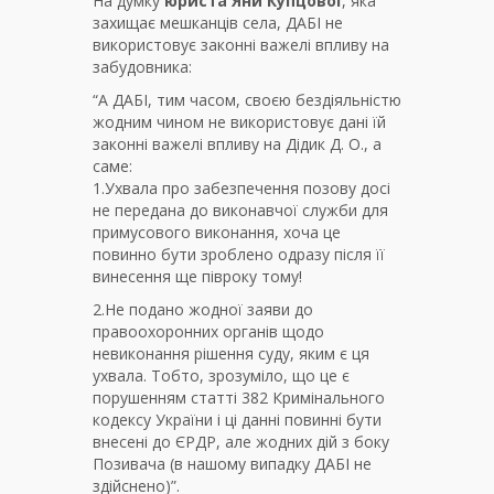
На думку
юриста Яни Купцової
, яка
захищає мешканців села, ДАБІ не
використовує законні важелі впливу на
забудовника:
“А ДАБІ, тим часом, своєю бездіяльністю
жодним чином не використовує дані їй
законні важелі впливу на Дідик Д. О., а
саме:
1.Ухвала про забезпечення позову досі
не передана до виконавчої служби для
примусового виконання, хоча це
повинно бути зроблено одразу після її
винесення ще півроку тому!
2.Не подано жодної заяви до
правоохоронних органів щодо
невиконання рішення суду, яким є ця
ухвала. Тобто, зрозуміло, що це є
порушенням статті 382 Кримінального
кодексу України і ці данні повинні бути
внесені до ЄРДР, але жодних дій з боку
Позивача (в нашому випадку ДАБІ не
здійснено)”.