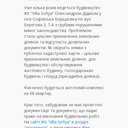
Уже кілька років ведеться будівництво
ЖК “VIlla Sofiya” Олександром Дідиком у
селі Софіївська Борщагівка по вул
Берегова 3. 7-А з грубими порушеннями
вимог законодавства.
Проблемою
стало цільове призначення земельних
ділянок та відсутність дозвільних
документів. Як свідчать знімки з
публічної кадастрової карти – цільове
призначення земельних ділянок для
будівництва і обслуговування
житлового будинку, господарських
будівель і споруд (присадибна ділянка).
Фактично будується житловий комплекс
на 68 квартир.
Крім того, забудовник не має проектної
документації та документу, що надає
право на виконання будівельних робіт.
На
сайті ЖК “Villa Sofiya” в розділі
“документи”
є лише неповна (без