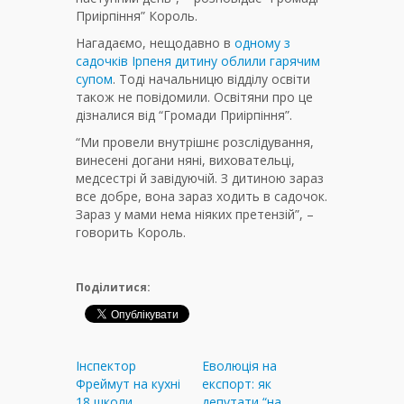
Приірпіння” Король.
Нагадаємо, нещодавно в
одному з
садочків Ірпеня дитину облили гарячим
супом
. Тоді начальницю відділу освіти
також не повідомили. Освітяни про це
дізналися від “Громади Приірпіння”.
“Ми провели внутрішнє розслідування,
винесені догани няні, виховательці,
медсестрі й завідуючій. З дитиною зараз
все добре, вона зараз ходить в садочок.
Зараз у мами нема ніяких претензій”, –
говорить Король.
Поділитися:
Інспектор
Еволюція на
Фреймут на кухні
експорт: як
18 школи
депутати “на