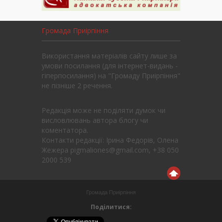
Громада Приірпіння
Використання матеріалів сайту лише за
умови посилання (для інтернет-видань -
гіперпосилання) на "Громаду Приірпіння"
не пізніше 2 речення.
Редакція може не поділяти думок чи
висловлювань автора блогу чи
коментатора.
Контакти редакції: Ірина Федорів, Олена
Жежера pigmaliones@gmail.com, +38 050
2000 539
Громада Приірпіння
Поділитися: