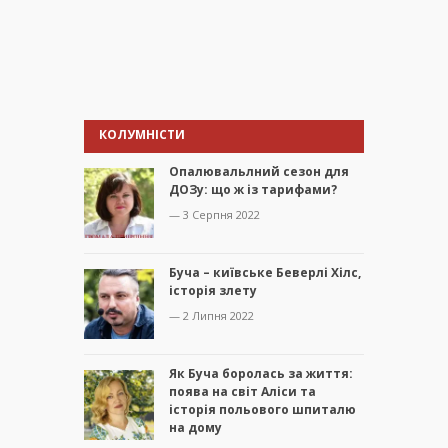
КОЛУМНІСТИ
Опалювальлний сезон для
ДОЗу: що ж із тарифами?
— 3 Серпня 2022
Буча – київське Беверлі Хілс,
історія злету
— 2 Липня 2022
Як Буча боролась за життя:
поява на світ Аліси та
історія польового шпиталю
на дому