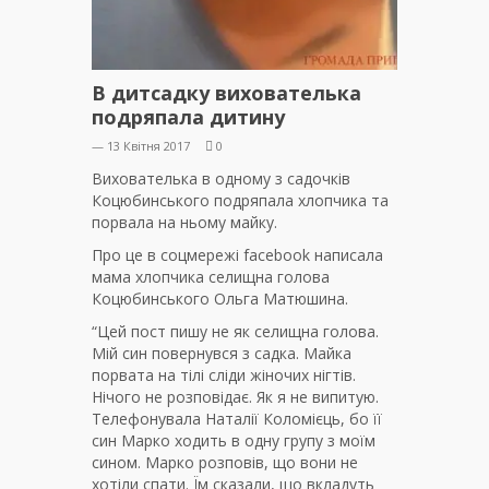
В дитсадку вихователька
подряпала дитину
— 13 Квітня 2017
0
Вихователька в одному з садочків
Коцюбинського подряпала хлопчика та
порвала на ньому майку.
Про це в соцмережі facebook написала
мама хлопчика селищна голова
Коцюбинського Ольга Матюшина.
“Цей пост пишу не як селищна голова.
Мій син повернувся з садка. Майка
порвата на тілі сліди жіночих нігтів.
Нічого не розповідає. Як я не випитую.
Телефонувала Наталії Коломієць, бо її
син Марко ходить в одну групу з моїм
сином. Марко розповів, що вони не
хотіли спати. Їм сказали, що вкладуть