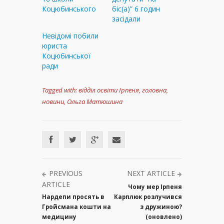
Коцюбинського
біс(а)” 6 годин
засідали
Невідомі побили
юриста
Коцюбинської
ради
Tagged with:
відділ освіти Ірпеня
,
головна
,
новини
,
Ольга Матюшина
PREVIOUS
NEXT ARTICLE
ARTICLE
Чому мер Ірпеня
Нардепи просять в
Карплюк розлучився
Гройсмана кошти на
з дружиною?
медицину
(оновлено)