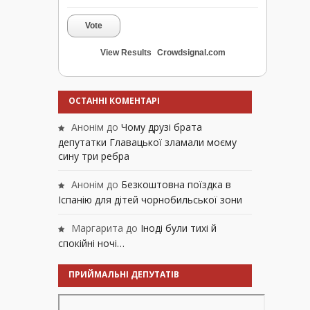
Vote
View Results
Crowdsignal.com
ОСТАННІ КОМЕНТАРІ
Анонім
до
Чому друзі брата
депутатки Главацької зламали моєму
сину три ребра
Анонім
до
Безкоштовна поїздка в
Іспанію для дітей чорнобильської зони
Маргарита
до
Іноді були тихі й
спокійні ночі…
ПРИЙМАЛЬНІ ДЕПУТАТІВ