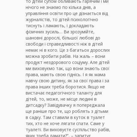
то дітей супом обливають гарячим і ми
нічого не знаємо по кілька днів, а
управління освіти про це дізнається від
журналістів, то дітей психологічно
тиснуть і ламають, і докладають
фізичних зусиль… Ви зрозумійте,
шановні дорослі, більшої любові до
свободи і справедливості ніж в дітей
немає ні в кого. Це з багатьох дорослих
можна зробити рабів. На жаль – вони
продукт нездорового соціуму. Але дітей
ми виховуємо так, що вони знають свої
права, мають свою гіднісь. І я як мама
навчу свою дитину, як за свої права і за
права інших треба боротися. Якщо не
вистачає педагогічного таланту для
дітей, то, може, не місце людині в
дитсадку? Завідувачку я попереджала
ще раніше про те, що роблять з дітьми
в садку. Там ставили в куток в туалет
тих, хто не хоче лягати спати. Саме у
туалеті. Ви виховуєте суспільство рабів,
яких треба ламати?”, – запитує