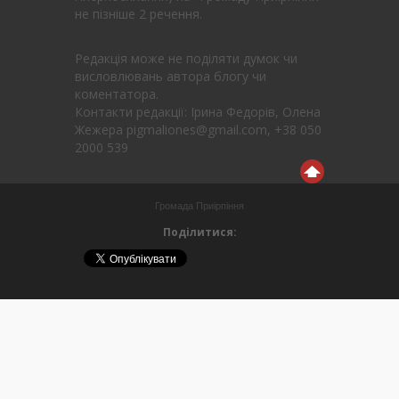
не пізніше 2 речення.
Редакція може не поділяти думок чи
висловлювань автора блогу чи
коментатора.
Контакти редакції: Ірина Федорів, Олена
Жежера pigmaliones@gmail.com, +38 050
2000 539
Громада Приірпіння
Поділитися: