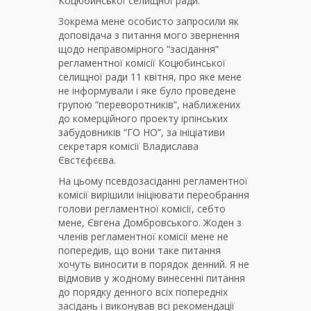
Коцюбинської селищної ради.
Зокрема мене особисто запросили як
доповідача з питання мого звернення
щодо неправомірного “засідання”
регламентної комісії Коцюбинської
селищної ради 11 квітня, про яке мене
не інформували і яке було проведене
групою “переворотників”, наближених
до комерційного проекту ірпінських
забудовників “ГО НО”, за ініціативи
секретаря комісії Владислава
Євстєфєєва.
На цьому псевдозасіданні регламентної
комісії вирішили ініціювати переобрання
голови регламентної комісії, себто
мене, Євгена Домбровського. Жоден з
членів регламентної комісії мене не
попередив, що вони таке питання
хочуть виносити в порядок денний. Я не
відмовив у жодному винесенні питання
до порядку денного всіх попередніх
засідань і виконував всі рекомендації