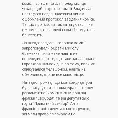
комісії. Більше того, я понад місяць
чекав, щоб секретар комісії Владислав
Євстєфєєв надав належним чином
оформлений протокол засідання комісії.
Те, що протоколи так затягуються іне
оформлюються членів комісії чомусь не
бентежить.
На псевдозасіданні головою комісії
запропонували обрати Миколу
Єременка, який мене навіть не
попередив про те, що таке заплановане
і протягом кількох днів по тому, коли ми
спілкувалися телефоном, навіть не
обмовився, що це все мало місце.
Нагадаю громаді, що моя кандидатура
була висунута як кандиатура на голову
регламентної комісії у 2016 році від
фракції “Свобода” та від депутатської
групи “Приватний сектор”. Ані з
фракцією, ані з депутатською групою,
які мали право за законом на