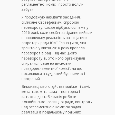
регламентної комісії просто воліли
забути.
Я продовжую називати засідання,
скликане Євстєфєєвим, спробою
перевороту, схоже відбувалося вже у
2016 році, коли сесійні засідання вийшли
в паралельну реальність за ініціативи
секретаря ради Юлії Главацької, яка
зрештою у квітні 2016 року провела
переворот в раді. Під час цього
перевороту ті, хто його організував
спиралися саме на висновки
псевдорегламентної комісії, на що
посилалися в суді, який був ними ж і
програний.
Виконавці цього дійства майже ті самі,
мета також та сама – повторна і
затяжна дестабілізація роботи
Коцюбинської селищної ради, контроль
над регламентною комісією задля
реалізації в подальшому подібних