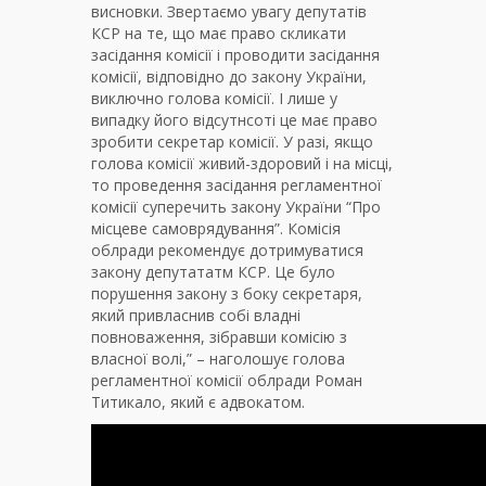
висновки. Звертаємо увагу депутатів
КСР на те, що має право скликати
засідання комісії і проводити засідання
комісії, відповідно до закону України,
виключно голова комісії. І лише у
випадку його відсутнсоті це має право
зробити секретар комісії. У разі, якщо
голова комісії живий-здоровий і на місці,
то проведення засідання регламентної
комісії суперечить закону України “Про
місцеве самоврядування”. Комісія
облради рекомендує дотримуватися
закону депутататм КСР. Це було
порушення закону з боку секретаря,
який привласнив собі владні
повноваження, зібравши комісію з
власної волі,” – наголошує голова
регламентної комісії облради Роман
Титикало, який є адвокатом.