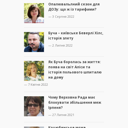
Опалювальлний сезон для
ДОЗу: що ж із тарифами?
— 3 Серпня 2022
Буча – київське Беверлі Хілс,
історія злету
— 2 Липня 2022
Як Буча боролась за життя:
поява на світ Аліси та
історія польового шпиталю
на дому
— 7 Квітня 2022
Чому Верховна Рада має
блокувати збільшення меж
Ірпеня?
— 27 Липня 2021
Коцюбинське може