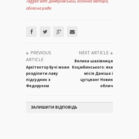
Tagged with:
Домбровський
,
колонка автора
,
обласна рада
PREVIOUS
NEXT ARTICLE
ARTICLE
Велика шахівниця
Архітектор Бучі може
Коцюбинського: яка
розділити лаву
місія Даніша і
підсудних з
цугцванг Нових
Федоруком
облич
ЗАЛИШИТИ ВІДПОВІДЬ