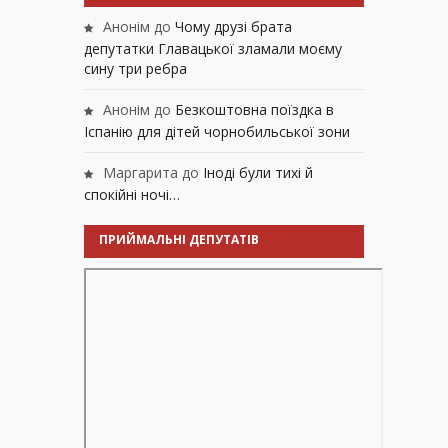
Анонім
до
Чому друзі брата
депутатки Главацької зламали моєму
сину три ребра
Анонім
до
Безкоштовна поїздка в
Іспанію для дітей чорнобильської зони
Маргарита
до
Іноді були тихі й
спокійні ночі…
ПРИЙМАЛЬНІ ДЕПУТАТІВ