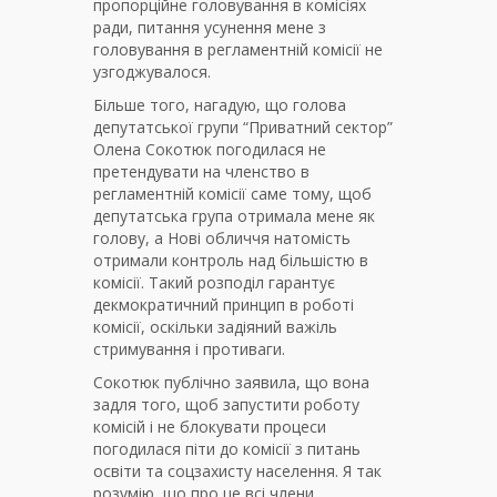
пропорційне головування в комісіях
ради, питання усунення мене з
головування в регламентній комісії не
узгоджувалося.
Більше того, нагадую, що голова
депутатської групи “Приватний сектор”
Олена Сокотюк погодилася не
претендувати на членство в
регламентній комісії саме тому, щоб
депутатська група отримала мене як
голову, а Нові обличчя натомість
отримали контроль над більшістю в
комісії. Такий розподіл гарантує
декмократичний принцип в роботі
комісії, оскільки задіяний важіль
стримування і противаги.
Сокотюк публічно заявила, що вона
задля того, щоб запустити роботу
комісій і не блокувати процеси
погодилася піти до комісії з питань
освіти та соцзахисту населення. Я так
розумію, що про це всі члени