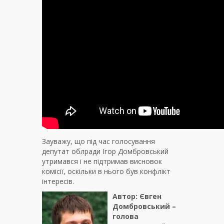
Зауважу, що під час голосування
депутат облради Ігор Домбровський
утримався і не підтримав висновок
комісії, оскільки в нього був конфлікт
інтересів.
Автор: Євген
Домбровський –
голова