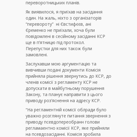
переворотницьких планів.
Як виявилося, я приїхав на засідання
один. На жаль, ніхто з організаторів
“перевороту” ні Євстифєєв, ані
Єременко не приїхали, хоча були
повідомлені в сесійному засіданні КСР
ще в п’ятницю під протокол.
Перепустки для них також були
замовлені.
Заслухавши мою аргументацію та
вивчивши подані документи Комісія
прийняла рішення звернутись до КСР, до
членів комісії з регламенту КСР не
допускати в майбутньому порушення
Закону, та планує направити з цього
приводу роз’яснення на адресу КСР.
“На регламентній комісії облради було
уважно розглянуте питання звернення з
приводу псевдопереобранн голови
регламаентно комісії КСР, яке прийняли
на псевдозасіданні. Комісія зробила