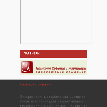
ПАРТНЕРИ
Громада Приірпіння
Використання матеріалів сайту лише за
умови посилання (для інтернет-видань -
гіперпосилання) на "Громаду Приірпіння"