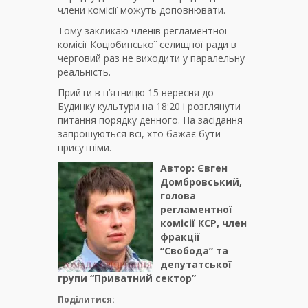
члени комісії можуть доповнювати.
Тому закликаю членів регламентної
комісії Коцюбинської селищної ради в
черговий раз не виходити у паралельну
реальність.
Прийти в п’ятницю 15 вересня до
Будинку культури на 18:20 і розглянути
питання порядку денного. На засідання
запрошуються всі, хто бажає бути
присутніми.
Автор: Євген
Домбровський,
голова
регламентної
комісії КСР, член
фракції
“Свобода”
та
депутатської
групи “Приватний сектор”
Поділитися: