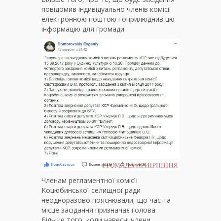
повідомив індивідуально членів комісії
електронною поштою і оприлюднив цю
інформацію для громади.
Членам регламентної комісїі
Коцюбинської селищної ради
неодноразово пояснювали, що час та
місце засідання призначає голова.
Більше того, коли навесні члени