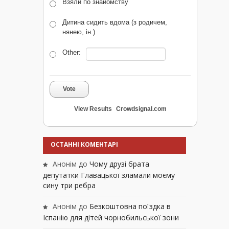
Взяли по знайомству
Дитина сидить вдома (з родичем,
нянею, ін.)
Other:
Vote
View Results
Crowdsignal.com
ОСТАННІ КОМЕНТАРІ
Анонім
до
Чому друзі брата
депутатки Главацької зламали моєму
сину три ребра
Анонім
до
Безкоштовна поїздка в
Іспанію для дітей чорнобильської зони