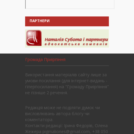
ПАРТНЕРИ
Громада Приірпіння
Використання матеріалів сайту лише за
умови посилання (для інтернет-видань -
гіперпосилання) на "Громаду Приірпіння"
не пізніше 2 речення.
Редакція може не поділяти думок чи
висловлювань автора блогу чи
коментатора.
Контакти редакції: Ірина Федорів, Олена
Жежера pigmaliones@gmail.com, +38 050