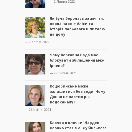
— 2 Липня 2022
Як Буча боролась за життя:
поява на світ Аліси та
історія польового шпиталю
на дому
— 7 Квітня 2022
Чому Верховна Рада має
блокувати збільшення меж
Ірпеня?
— 27 Липня 2021
Коцюбинське може
залишитися без води. Чому
Даніш не платив рік
водоканалу?
— 26 Квітня 2021
Клочка в клочки! Нардеп
Клочко стає в.о. Дубінського