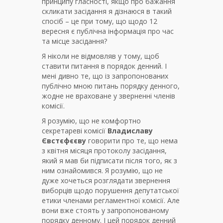
принципу гласності, якщо про бажання
скликати засідання я дізнаюся в такий
спосіб – це при тому, що щодо 12
вересня є публічна інформація про час
та місце засідання?
Я ніколи не відмовляв у тому, щоб
ставити питання в порядок денний. І
мені дивно те, що із запропонованих
публічно мною питань порядку денного,
жодне не враховане у зверненні членів
комісії.
Я розумію, що не комфортно
секретареві комісії
Владиславу
Євстєфєєву
говорити про те, що нема
з квітня місяця протоколу засідання,
який я мав би підписати після того, як з
ним ознайомився. Я розумію, що не
дуже хочеться розглядати звернення
виборців щодо порушення депутатської
етики членами регламентної комісії. Але
вони вже стоять у запропонованому
порядку денному. І цей порядок денний