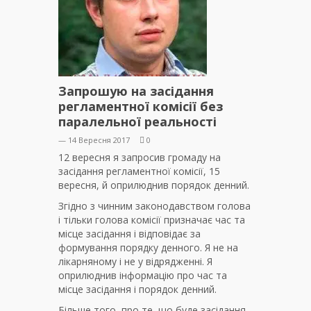
Запрошую на засідання
регламентної комісії без
паралельної реальності
— 14 Вересня 2017
0
12 вересня я запросив громаду на
засідання регламентної комісії, 15
вересня, й оприлюднив порядок денний.
Згідно з чинним законодавством голова
і тільки голова комісії призначає час та
місце засідання і відповідає за
формування порядку денного. Я не на
лікарняному і не у відрядженні. Я
оприлюднив інформацію про час та
місце засідання і порядок денний.
Більше того, про те, що буде засідання