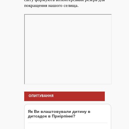
ОПИТУВАННЯ
Як Ви влаштовували дитину в
дитсадок в Приірпінні?