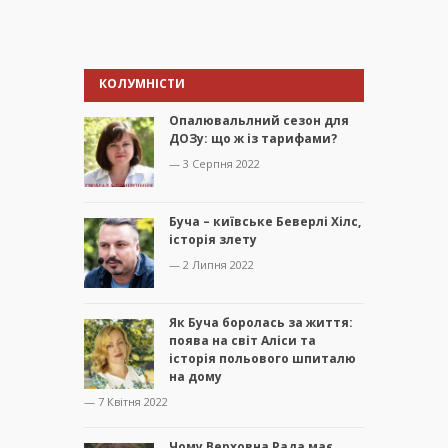
КОЛУМНІСТИ
Опалювальлний сезон для
ДОЗу: що ж із тарифами?
— 3 Серпня 2022
Буча – київське Беверлі Хілс,
історія злету
— 2 Липня 2022
Як Буча боролась за життя:
поява на світ Аліси та
історія польового шпиталю
на дому
— 7 Квітня 2022
Чому Верховна Рада має