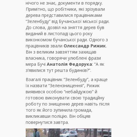
нічого не знає, документи в порядку.
Примітно, що робітники, які зрізували
дерева представилися працівниками
“Зеленбуду” від Бучанської міської ради.
До слова, дозвіл на зняття дерев був
виданий в листопаді цього року
виконкомом бучанської ради. Одного з
працівників звали
Олександр Рижик
.
Він з великим завзяттям захищав
власника, говорячи улюблені фрази
мера Бучі
Анатолія Федорука
: “А як
з’явилися тут решта будинків?”.
Взагалі працівник “Зеленбуду”, а краще
їх назвати “Зелензнищення”, Рижик
виявився особою “небайдужою” й
готовою виконувати свою традицйну
роботу по знищенню дерев навіть після
того як його зупинила громада,
викликавши поліцію. Він обіцяв
повернутися завтра.