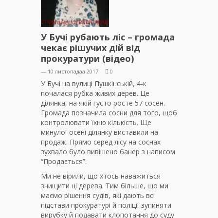
У Бучі рубають ліс – громада
чекає рішучих дій від
прокуратури (відео)
— 10 листопадаа 2017
0
У Бучі на вулиці Пушкінській, 4-к
почалася рубка живих дерев. Це
ділянка, на якій густо росте 57 сосен.
Громада позначила сосни для того, щоб
контролювати їхню кількість. Ще
минулої осені ділянку виставили на
продаж. Прямо серед лісу на соснах
зухвало було вивішено банер з написом
“Продається”.
Ми не вірили, що хтось наважиться
знищити ці дерева. Тим більше, що ми
маємо рішення судів, які дають всі
підстави прокуратурі й поліції зупиняти
вирубку й подавати клопотання до суду