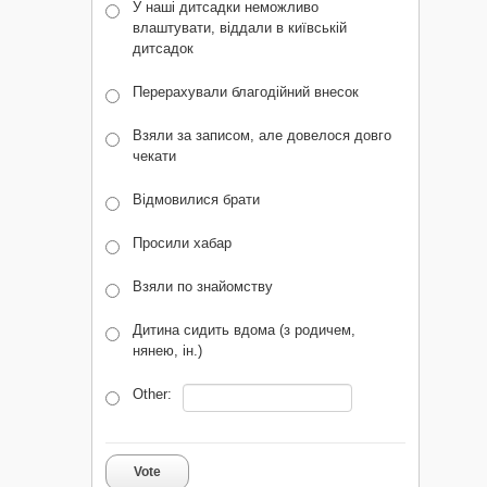
У наші дитсадки неможливо
влаштувати, віддали в київській
дитсадок
Перерахували благодійний внесок
Взяли за записом, але довелося довго
чекати
Відмовилися брати
Просили хабар
Взяли по знайомству
Дитина сидить вдома (з родичем,
нянею, ін.)
Other:
Vote