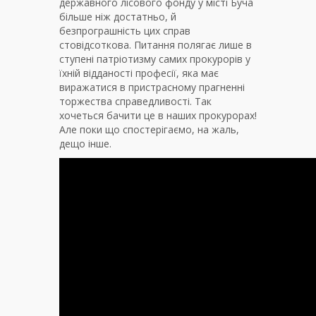
державного лісового фонду у місті Буча
більше ніж достатньо, й
безпрограшність цих справ
стовідсоткова. Питання полягає лише в
ступені патріотизму самих прокурорів у
їхній відданості професії, яка має
виражатися в пристрасному прагненні
торжества справедливості. Так
хочеться бачити це в наших прокурорах!
Але поки що спостерігаємо, на жаль,
дещо інше.