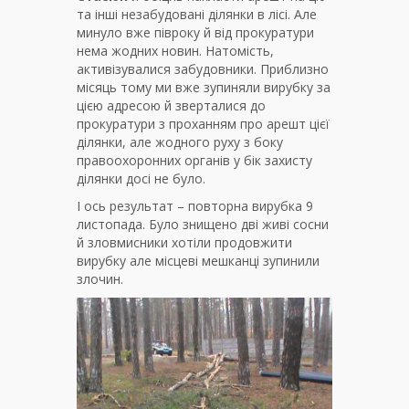
та інші незабудовані ділянки в лісі. Але
минуло вже півроку й від прокуратури
нема жодних новин. Натомість,
активізувалися забудовники. Приблизно
місяць тому ми вже зупиняли вирубку за
цією адресою й зверталися до
прокуратури з проханням про арешт цієї
ділянки, але жодного руху з боку
правоохоронних органів у бік захисту
ділянки досі не було.
І ось результат – повторна вирубка 9
листопада. Було знищено дві живі сосни
й зловмисники хотіли продовжити
вирубку але місцеві мешканці зупинили
злочин.