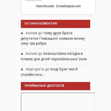
View Results
Crowdsignal.com
ОСТАННІ КОМЕНТАРІ
Анонім
до
Чому друзі брата
депутатки Главацької зламали моєму
сину три ребра
Анонім
до
Безкоштовна поїздка в
Іспанію для дітей чорнобильської зони
Маргарита
до
Іноді були тихі й
спокійні ночі…
ПРИЙМАЛЬНІ ДЕПУТАТІВ