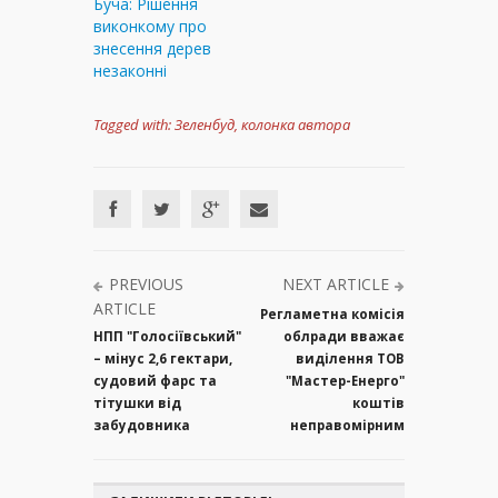
Буча: Рішення
виконкому про
знесення дерев
незаконні
Tagged with:
Зеленбуд
,
колонка автора
PREVIOUS
NEXT ARTICLE
ARTICLE
Регламетна комісія
НПП "Голосіївський"
облради вважає
– мінус 2,6 гектари,
виділення ТОВ
судовий фарс та
"Мастер-Енерго"
тітушки від
коштів
забудовника
неправомірним