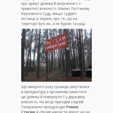
про арешт ділянки й вилучення її з
приватної власності. Маємо Постанову
Верховного Суду, вищої судувої
інстанції в Україні, про те, що на
території Бучі ліс, а не бур’ян та кущі.
Ще минулого року громада зверталася
в прокуратуру з проханням захистити
цю ділянку й повернути її у державну
власність. На місце приїздив слідчий
Генеральної прокуратури
Роман
Стасюк
й обіцяв накласти арешт на цю