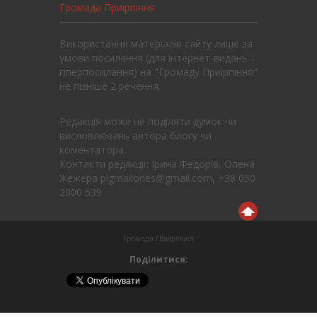
Громада Приірпіння
Використання матеріалів сайту лише за
умови посилання (для інтернет-видань -
гіперпосилання) на "Громаду Приірпіння"
не пізніше 2 речення.
Редакція може не поділяти думок чи
висловлювань автора блогу чи
коментатора.
Контакти редакції: Ірина Федорів, Олена
Жежера pigmaliones@gmail.com, +38 050
2000 539
Громада Приірпіння
Поділитися: