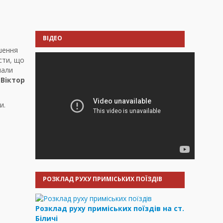
ВІДЕО
ішення
сти, що
нали
ч
Віктор
и.
РОЗКЛАД РУХУ ПРИМІСЬКИХ ПОЇЗДІВ
Розклад руху приміських поїздів на ст.
Біличі