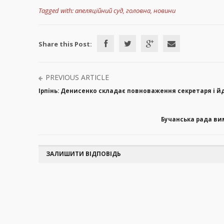
Tagged with:
апеляційний суд
,
головна
,
новини
Share this Post:
PREVIOUS ARTICLE
Ірпінь: Денисенко складає повноваження секретаря і й
Бучанська рада вим
ЗАЛИШИТИ ВІДПОВІДЬ