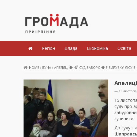
Громада Приірпіння
Регіон
Влада
Економіка
Освіта
HOME
/
БУЧА
/
АПЕЛЯЦІЙНИЙ СУД ЗАБОРОНИВ ВИРУБКУ ЛІСУ В 
Апеляці
— 16 листопа
15 листопа
суду про а
забудовник
зупинити.
До суду з 
Шаправс