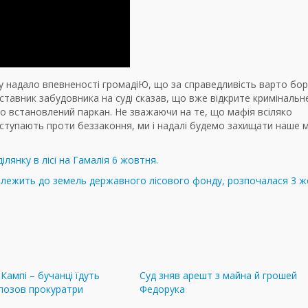
су надало впевненості громадіЮ, що за справедливість варто бор
ставник забудовника на суді сказав, що вже відкрите кримінальн
но встановлений паркан. Не зважаючи на те, що мафія всіляко
иступають проти беззаконня, ми і надалі будемо захищати наше мі
лянку в лісі на Гамалія 6 жовтня.
належить до земель державного лісового фонду, розпочалася 3 
Кампі – бучанці їдуть
Суд зняв арешт з майна й грошей
позов прокуратри
Федорука