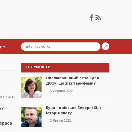
тежі
КОЛУМНІСТИ
Опалювальлний сезон для
ДОЗу: що ж із тарифами?
— 3 Серпня 2022
інського
Буча – київське Беверлі Хілс,
ося
історія злету
— 2 Липня 2022
араса