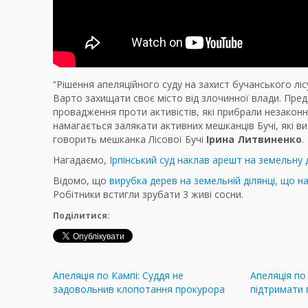
“Рішення апеляційного суду на захист бучанського лі
Варто захищати своє місто від злочинної влади. Пред
провадження проти активістів, які прибрали незакон
намагається залякати активних мешканців Бучі, які в
говорить мешканка Лісової Бучі
Ірина Литвиненко
.
Нагадаємо,
Ірпінський суд наклав арешт на земельну ді
Відомо, що
вирубка дерев на земельній ділянці, що 
Робітники встигли зрубати 3 живі сосни.
Поділитися:
Апеляція по Кампі: Суддя не
Апеляція по 
задовольнив клопотання прокурора
підтримати 