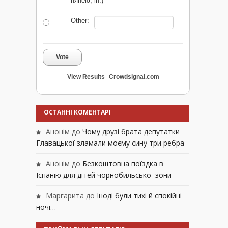
нянею, ін.)
Other:
Vote
View Results
Crowdsignal.com
ОСТАННІ КОМЕНТАРІ
Анонім
до
Чому друзі брата депутатки
Главацької зламали моєму сину три ребра
Анонім
до
Безкоштовна поїздка в
Іспанію для дітей чорнобильської зони
Маргарита
до
Іноді були тихі й спокійні
ночі…