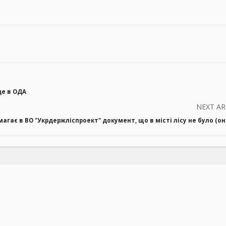
де в ОДА
NEXT AR
агає в ВО "Укрдержліспроект" документ, що в місті лісу не було (о