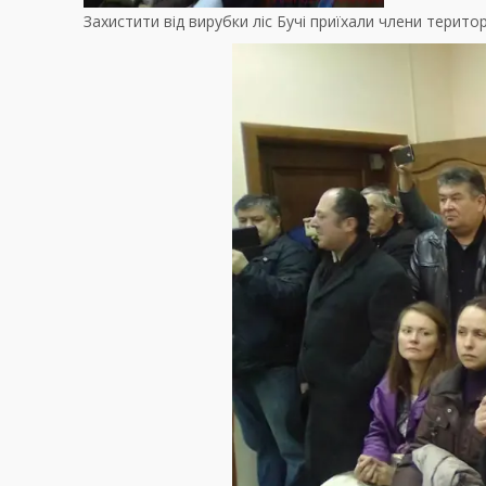
Захистити від вирубки ліс Бучі приїхали члени терито