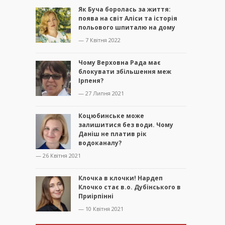
Як Буча боролась за життя:
поява на світ Аліси та історія
польового шпиталю на дому
— 7 Квітня 2022
Чому Верховна Рада має
блокувати збільшення меж
Ірпеня?
— 27 Липня 2021
Коцюбинське може
залишитися без води. Чому
Даніш не платив рік
водоканалу?
— 26 Квітня 2021
Клочка в клочки! Нардеп
Клочко стає в.о. Дубінського в
Приірпінні
— 10 Квітня 2021