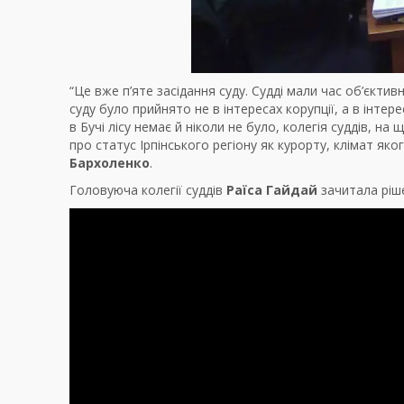
“Це вже п’яте засідання суду. Судді мали час об’єкти
суду було прийнято не в інтересах корупції, а в інте
в Бучі лісу немає й ніколи не було, колегія суддів, на
про статус Ірпінського регіону як курорту, клімат як
Бархоленко
.
Головуюча колегії суддів
Раїса Гайдай
зачитала ріше