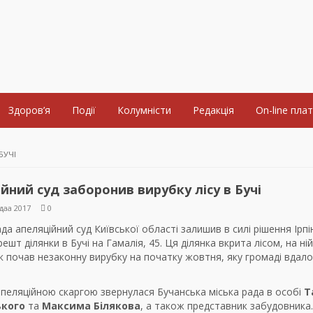
Здоров’я
Події
Колумністи
Редакція
On-line пла
БУЧІ
йний суд заборонив вирубку лісу в Бучі
даа 2017
0
да апеляційний суд Київської області залишив в силі рішення Ірп
решт ділянки в Бучі на Гамалія, 45. Ця ділянка вкрита лісом, на ній
 почав незаконну вирубку на початку жовтня, яку громаді вдал
апеляційною скаргою звернулася Бучанська міська рада в особі
Т
ького
та
Максима Білякова
, а також представник забудовника.