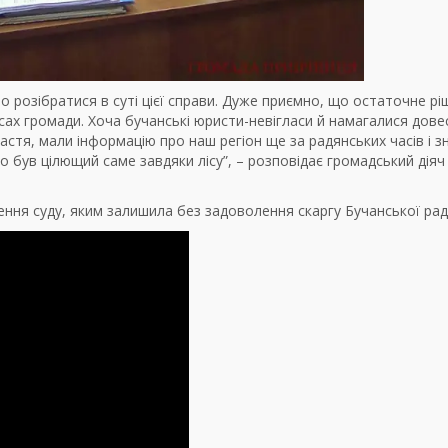
вно розібратися в суті цієї справи. Дуже приємно, що остаточне р
ресах громади. Хоча бучанські юристи-невігласи й намагалися дове
 щастя, мали інформацію про наш регіон ще за радянських часів і з
ого був цілющий саме завдяки лісу”, – розповідає громадський дія
ння суду, яким залишила без задоволення скаргу Бучанської рад