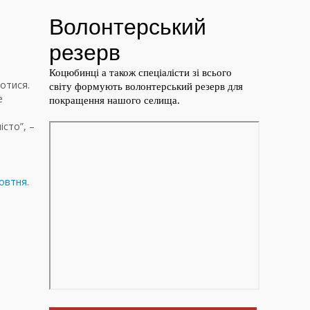
отися.
е
сто”, –
жовтня
.